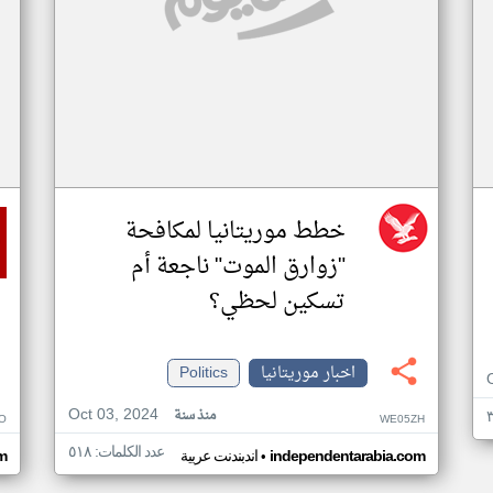
خطط موريتانيا لمكافحة
"زوارق الموت" ناجعة أم
تسكين لحظي؟
اخبار موريتانيا
Politics
Oct 03, 2024
منذ سنة
O
WE05ZH
عدد الكلمات: ٥١٨
•
independentarabia.com
اندبندنت عربية
m