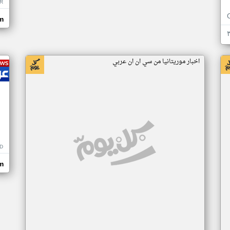
R
m
اخبار موريتانيا من سي ان ان عربي
D
m