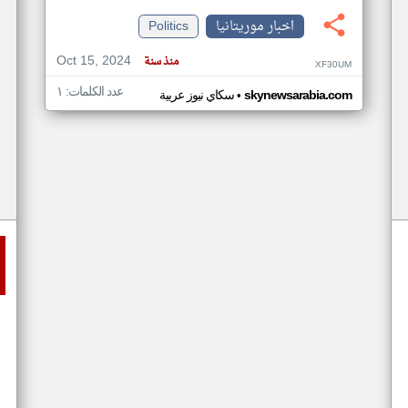
اخبار موريتانيا
Politics
Oct 15, 2024
منذ سنة
XF30UM
عدد الكلمات: ١
•
skynewsarabia.com
سكاي نيوز عربية