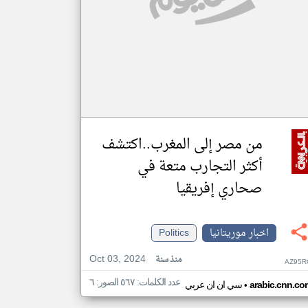
من مصر إلى المغرب..اكتشف
أكثر التجارب متعة في
صحاري إفريقيا
اخبار موريتانيا
Politics
Oct 03, 2024
منذ سنة
AZ95R
عدد الكلمات: ٥٦٧ الصور: ٦
•
arabic.cnn.co
سي ان ان عربي