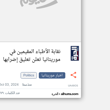
نقابة الأطباء المقيمين في
موريتانيا تعلن تعليق إضرابها
اخبار موريتانيا
Politics
Oct 03, 2024
منذ سنة
UA49OS
عدد الكلمات: ٣٧٩
•
alhurra.com
الحرة