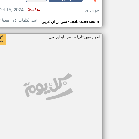
Oct 15, 2024
منذ سنة
AO78QW
عدد الكلمات: ١١٤ ميديا: ٣
•
arabic.cnn.com
سي ان ان عربي
اخبار موريتانيا من سي ان ان عربي