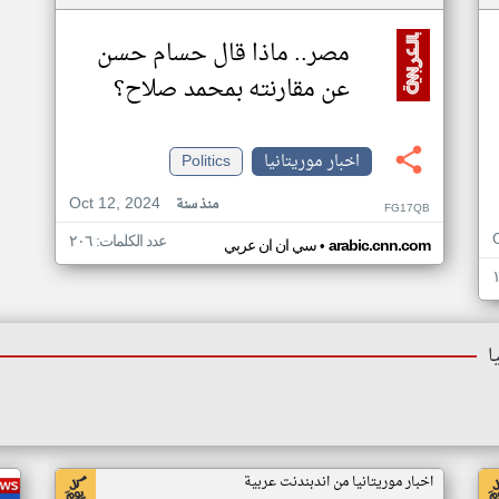
مصر.. ماذا قال حسام حسن
عن مقارنته بمحمد صلاح؟
اخبار موريتانيا
Politics
Oct 12, 2024
منذ سنة
FG17QB
عدد الكلمات: ٢٠٦
•
arabic.cnn.com
سي ان ان عربي
ا
اخبار موريتانيا من اندبندنت عربية