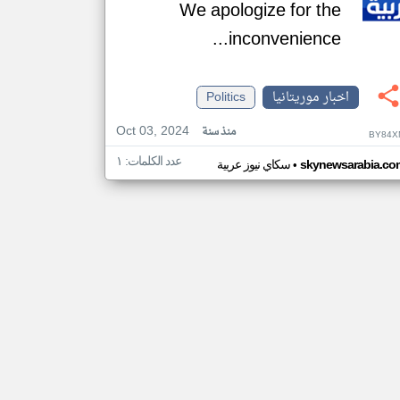
We apologize for the
inconvenience...
اخبار موريتانيا
Politics
Oct 03, 2024
منذ سنة
BY84X
عدد الكلمات: ١
•
skynewsarabia.co
سكاي نيوز عربية