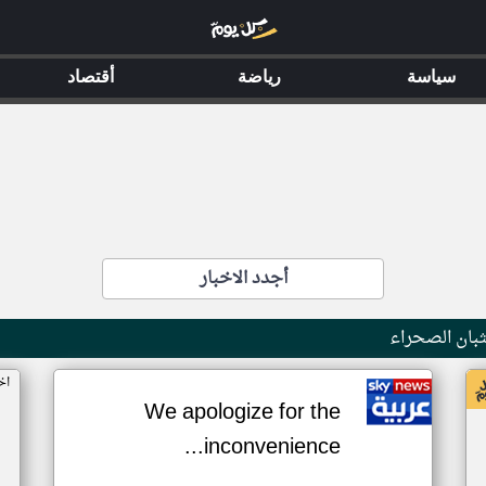
سياسة
رياضة
أقتصاد
أجدد الاخبار
بان الصحراء
اخ
We apologize for the
inconvenience...