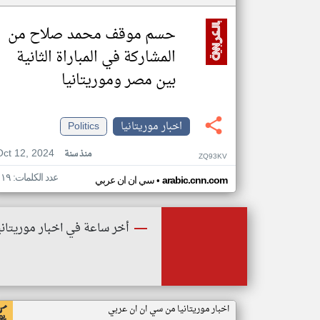
حسم موقف محمد صلاح من
المشاركة في المباراة الثانية
بين مصر وموريتانيا
اخبار موريتانيا
Politics
Oct 12, 2024
منذ سنة
ZQ93KV
عدد الكلمات: ١١٩
•
arabic.cnn.com
سي ان ان عربي
أخر ساعة في اخبار موريتاني
اخبار موريتانيا من سي ان ان عربي