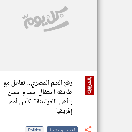
تعبر
المقالات
الموجوده
هنا عن
وجهة
نظر
كاتبيها.
رفع العلم المصري.. تفاعل مع
طريقة احتفال حسام حسن
بتأهل "الفراعنة" لكأس أمم
إفريقيا
اخبار موريتانيا
Politics