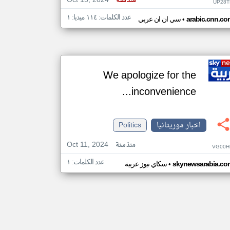
Oct 15, 2024
منذ سنة
UP28T
عدد الكلمات: ١١٤ ميديا: ١
•
arabic.cnn.co
سي ان ان عربي
We apologize for the
inconvenience...
اخبار موريتانيا
Politics
Oct 11, 2024
منذ سنة
VG00H
عدد الكلمات: ١
•
skynewsarabia.co
سكاي نيوز عربية