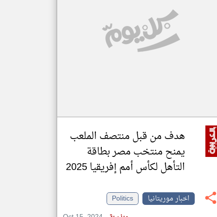
klyoum.com
تغيير الدولة
مصادر الأخبار من موريتانيا
اخبار موريتانيا على مدار الساعة
أهم اخبار موريتانيا العاجلة والمباشرة
هدف من قبل منتصف الملعب
يمنح منتخب مصر بطاقة
التأهل لكأس أمم إفريقيا 2025
اخبار موريتانيا
Politics