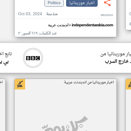
اخبار موريتانيا
Politics
Oct 03, 2024
منذ سنة
WH28AH
•
independentarabia.com
اندبندنت عربية
عدد الكلمات: ٦١٩ الصور: ٢
ار موريتانيا من
تابع اخ
 خارج السرب
بي ب
اخبار موريتانيا من اندبندنت عربية
اخ