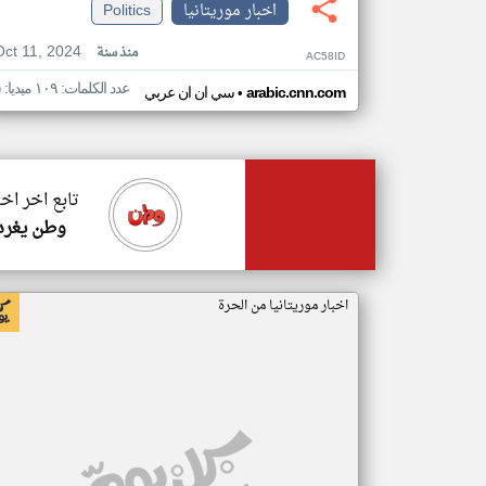
اخبار موريتانيا
Politics
Oct 11, 2024
منذ سنة
AC58ID
عدد الكلمات: ١٠٩ ميديا: ٥
•
arabic.cnn.com
سي ان ان عربي
تابع اخر اخب
وطن يغرد
اخبار موريتانيا من الحرة