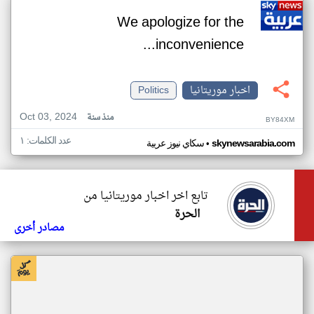
We apologize for the
inconvenience...
اخبار موريتانيا
Politics
Oct 03, 2024
منذ سنة
BY84XM
عدد الكلمات: ١
•
skynewsarabia.com
سكاي نيوز عربية
تابع اخر اخبار موريتانيا من
الحرة
مصادر أخرى