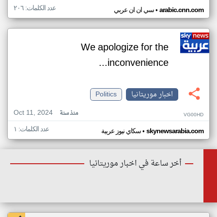
عدد الكلمات: ٢٠٦
•
arabic.cnn.com
سي ان ان عربي
We apologize for the
inconvenience...
اخبار موريتانيا
Politics
Oct 11, 2024
منذ سنة
VG00HD
عدد الكلمات: ١
•
skynewsarabia.com
سكاي نيوز عربية
أخر ساعة في اخبار موريتانيا