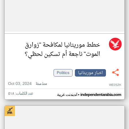
خطط موريتانيا لمكافحة "زوارق
الموت" ناجعة أم تسكين لحظي؟
اخبار موريتانيا
Politics
Oct 03, 2024
منذ سنة
WE05ZH
عدد الكلمات: ٥١٨
•
independentarabia.com
اندبندنت عربية