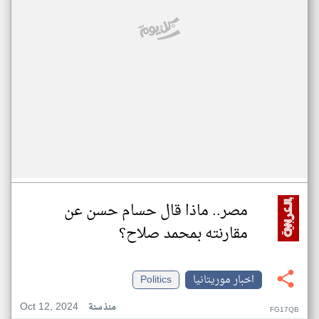
مصر.. ماذا قال حسام حسن عن
مقارنته بمحمد صلاح؟
اخبار موريتانيا
Politics
Oct 12, 2024
منذ سنة
FG17QB