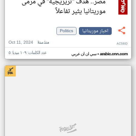
مصر.. هدف "تريزيجيه" في مرمى
موريتانيا يثير تفاعلاً
اخبار موريتانيا
Politics
Oct 11, 2024
منذ سنة
AC58ID
عدد الكلمات: ١٠٩ ميديا: ٥
•
arabic.cnn.com
سي ان ان عربي