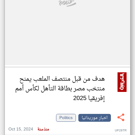
هدف من قبل منتصف الملعب يمنح
منتخب مصر بطاقة التأهل لكأس أمم
إفريقيا 2025
اخبار موريتانيا
Politics
Oct 15, 2024
منذ سنة
UP28TR