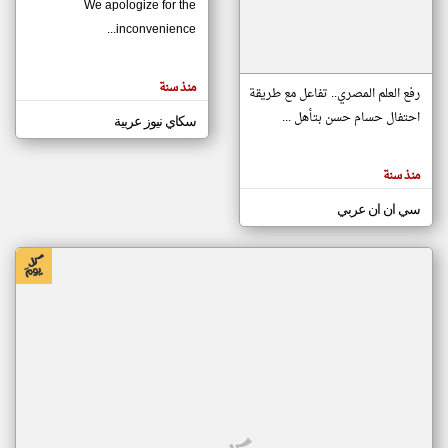
We apologize for the
inconvenience...
klyoum.com
تغيير الدولة
منذ سنة
تعبر
رفع العلم المصري.. تفاعل مع طريقة
مصادر الأخبار من موريتانيا
المقالات
الموجوده
احتفال حسام حسن بتأهل ...
سكاي نيوز عربية
اخبار موريتانيا على مدار الساعة
هنا عن
وجهة
نظر
أهم اخبار موريتانيا العاجلة والمباشرة
كاتبيها.
منذ سنة
سي ان ان عربي