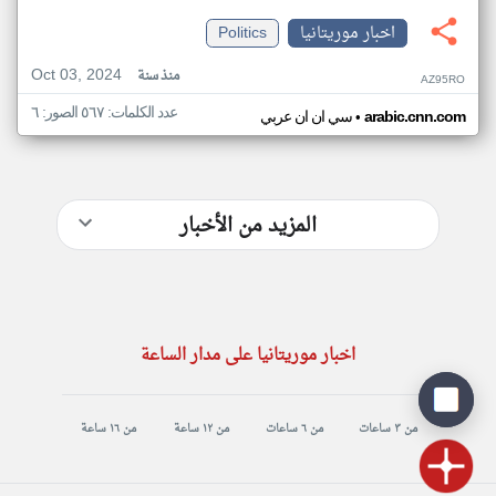
اخبار موريتانيا
Politics
Oct 03, 2024
منذ سنة
AZ95RO
عدد الكلمات: ٥٦٧ الصور: ٦
•
arabic.cnn.com
سي ان ان عربي
المزيد من الأخبار
اخبار موريتانيا على مدار الساعة
من ٣ ساعات
من ٦ ساعات
من ١٢ ساعة
من ١٦ ساعة