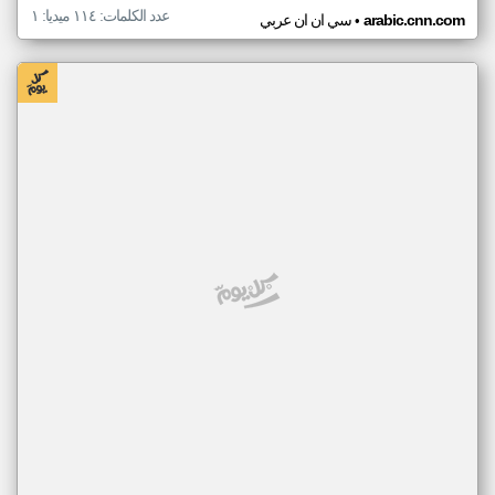
عدد الكلمات: ١١٤ ميديا: ١
•
arabic.cnn.com
سي ان ان عربي