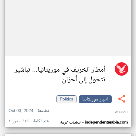
أمطار الخريف في موريتانيا... تباشير
تتحول إلى أحزان
اخبار موريتانيا
Politics
Oct 03, 2024
منذ سنة
WH28AH
عدد الكلمات: ٦١٩ الصور: ٢
•
independentarabia.com
اندبندنت عربية