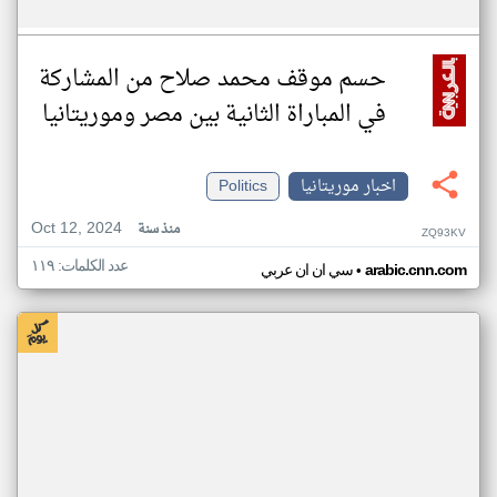
حسم موقف محمد صلاح من المشاركة
في المباراة الثانية بين مصر وموريتانيا
اخبار موريتانيا
Politics
Oct 12, 2024
منذ سنة
ZQ93KV
عدد الكلمات: ١١٩
•
arabic.cnn.com
سي ان ان عربي