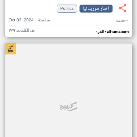
اخبار موريتانيا
Politics
Oct 03, 2024
منذ سنة
UA49OS
عدد الكلمات: ٣٧٩
•
alhurra.com
الحرة