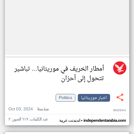
أمطار الخريف في موريتانيا... تباشير
تتحول إلى أحزان
اخبار موريتانيا
Politics
Oct 03, 2024
منذ سنة
WH28AH
عدد الكلمات: ٦١٩ الصور: ٢
•
independentarabia.com
اندبندنت عربية