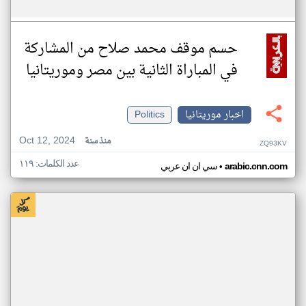
حسم موقف محمد صلاح من المشاركة
في المباراة الثانية بين مصر وموريتانيا
اخبار موريتانيا
Politics
Oct 12, 2024
منذ سنة
ZQ93KV
عدد الكلمات: ١١٩
•
arabic.cnn.com
سي ان ان عربي