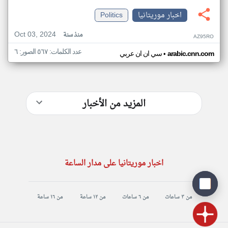
اخبار موريتانيا
Politics
Oct 03, 2024
منذ سنة
AZ95RO
عدد الكلمات: ٥٦٧ الصور: ٦
•
arabic.cnn.com
سي ان ان عربي
المزيد من الأخبار
اخبار موريتانيا على مدار الساعة
من ٣ ساعات
من ٦ ساعات
من ١٢ ساعة
من ١٦ ساعة