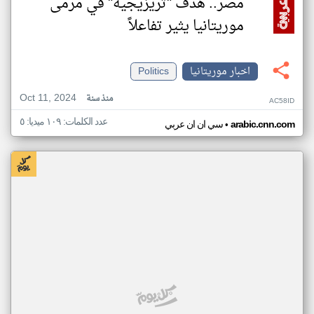
مصر.. هدف "تريزيجيه" في مرمى
موريتانيا يثير تفاعلاً
اخبار موريتانيا
Politics
Oct 11, 2024
منذ سنة
AC58ID
عدد الكلمات: ١٠٩ ميديا: ٥
•
arabic.cnn.com
سي ان ان عربي