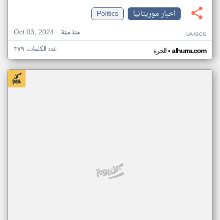
اخبار موريتانيا
Politics
Oct 03, 2024
منذ سنة
UA49OS
عدد الكلمات: ٣٧٩
•
alhurra.com
الحرة