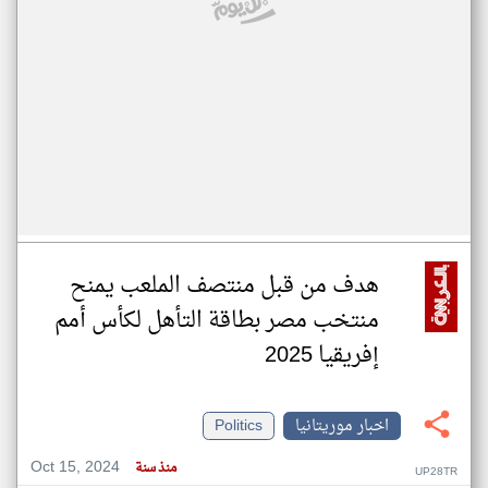
هدف من قبل منتصف الملعب يمنح
منتخب مصر بطاقة التأهل لكأس أمم
إفريقيا 2025
اخبار موريتانيا
Politics
Oct 15, 2024
منذ سنة
UP28TR