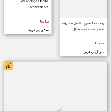
We apologize for the
inconvenience...
klyoum.com
تغيير الدولة
منذ سنة
تعبر
رفع العلم المصري.. تفاعل مع طريقة
مصادر الأخبار من موريتانيا
المقالات
الموجوده
احتفال حسام حسن بتأهل ...
سكاي نيوز عربية
اخبار موريتانيا على مدار الساعة
هنا عن
وجهة
نظر
أهم اخبار موريتانيا العاجلة والمباشرة
كاتبيها.
منذ سنة
سي ان ان عربي