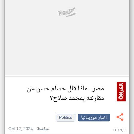
مصر.. ماذا قال حسام حسن عن
مقارنته بمحمد صلاح؟
اخبار موريتانيا
Politics
Oct 12, 2024
منذ سنة
FG17QB