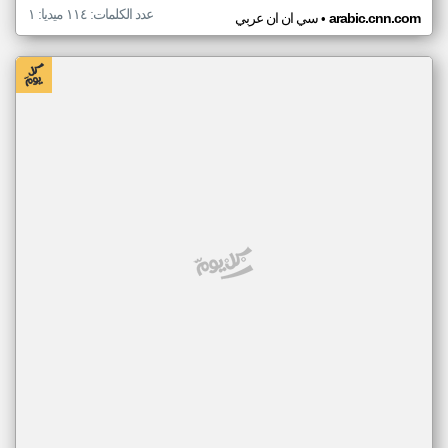
عدد الكلمات: ١١٤ ميديا: ١
•
arabic.cnn.com
سي ان ان عربي