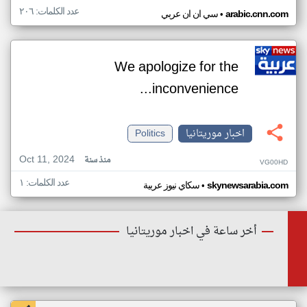
عدد الكلمات: ٢٠٦
•
arabic.cnn.com
سي ان ان عربي
We apologize for the
inconvenience...
اخبار موريتانيا
Politics
Oct 11, 2024
منذ سنة
VG00HD
عدد الكلمات: ١
•
skynewsarabia.com
سكاي نيوز عربية
أخر ساعة في اخبار موريتانيا