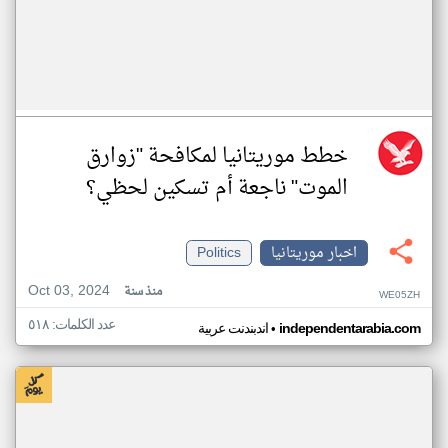
خطط موريتانيا لمكافحة "زوارق
الموت" ناجعة أم تسكين لحظي؟
اخبار موريتانيا
Politics
Oct 03, 2024
منذ سنة
WE05ZH
عدد الكلمات: ٥١٨
•
independentarabia.com
اندبندنت عربية