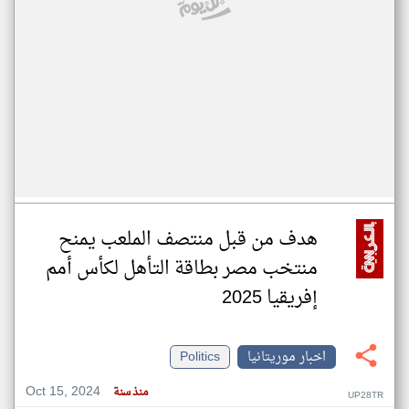
هدف من قبل منتصف الملعب يمنح
منتخب مصر بطاقة التأهل لكأس أمم
إفريقيا 2025
اخبار موريتانيا
Politics
Oct 15, 2024
منذ سنة
UP28TR