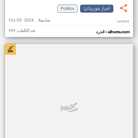
اخبار موريتانيا
Politics
Oct 03, 2024
منذ سنة
UA49OS
عدد الكلمات: ٣٧٩
•
alhurra.com
الحرة