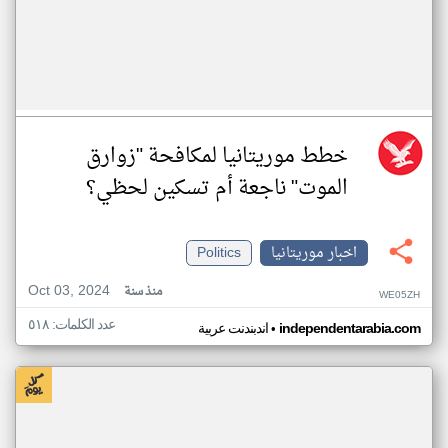
خطط موريتانيا لمكافحة "زوارق
الموت" ناجعة أم تسكين لحظي؟
اخبار موريتانيا
Politics
Oct 03, 2024
منذ سنة
WE05ZH
عدد الكلمات: ٥١٨
•
independentarabia.com
اندبندنت عربية