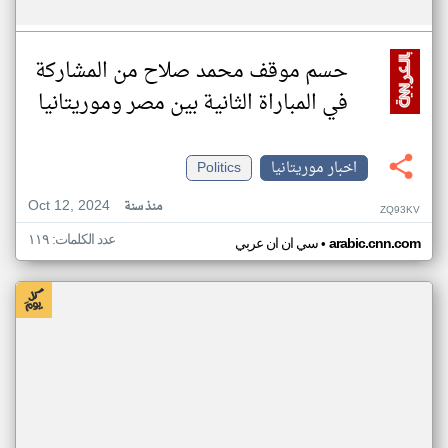
حسم موقف محمد صلاح من المشاركة
في المباراة الثانية بين مصر وموريتانيا
اخبار موريتانيا
Politics
Oct 12, 2024
منذ سنة
ZQ93KV
عدد الكلمات: ١١٩
•
arabic.cnn.com
سي ان ان عربي