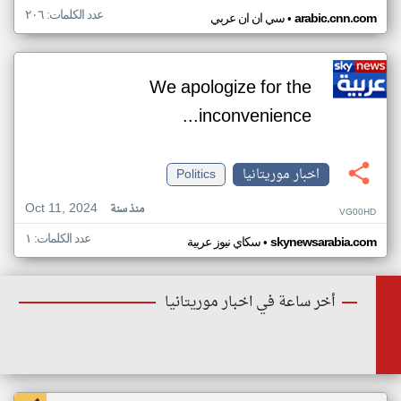
عدد الكلمات: ٢٠٦
•
arabic.cnn.com
سي ان ان عربي
We apologize for the
inconvenience...
اخبار موريتانيا
Politics
Oct 11, 2024
منذ سنة
VG00HD
عدد الكلمات: ١
•
skynewsarabia.com
سكاي نيوز عربية
أخر ساعة في اخبار موريتانيا