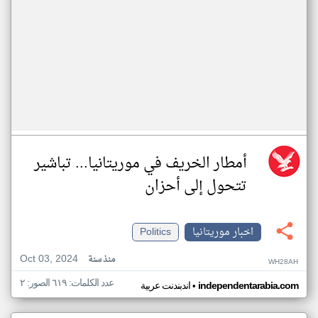
أمطار الخريف في موريتانيا... تباشير
تتحول إلى أحزان
اخبار موريتانيا
Politics
Oct 03, 2024
منذ سنة
WH28AH
عدد الكلمات: ٦١٩ الصور: ٢
•
independentarabia.com
اندبندنت عربية