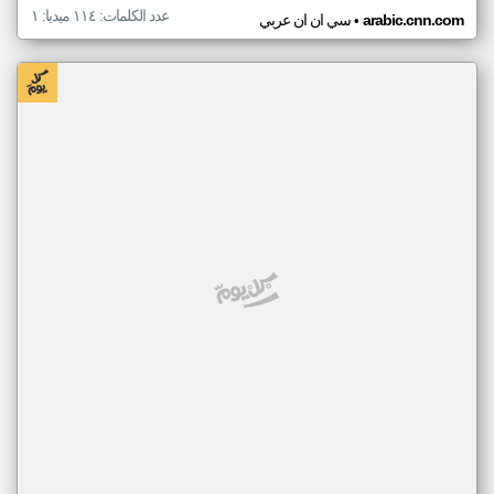
عدد الكلمات: ١١٤ ميديا: ١
•
arabic.cnn.com
سي ان ان عربي