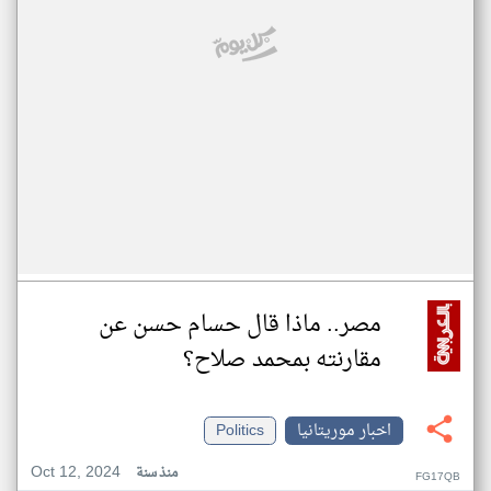
مصر.. ماذا قال حسام حسن عن
مقارنته بمحمد صلاح؟
اخبار موريتانيا
Politics
Oct 12, 2024
منذ سنة
FG17QB