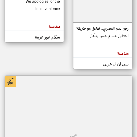
We apologize for the
inconvenience...
klyoum.com
تغيير الدولة
منذ سنة
تعبر
رفع العلم المصري.. تفاعل مع طريقة
مصادر الأخبار من موريتانيا
المقالات
الموجوده
احتفال حسام حسن بتأهل ...
سكاي نيوز عربية
اخبار موريتانيا على مدار الساعة
هنا عن
وجهة
نظر
أهم اخبار موريتانيا العاجلة والمباشرة
كاتبيها.
منذ سنة
سي ان ان عربي