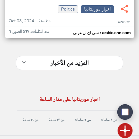
اخبار موريتانيا
Politics
Oct 03, 2024
منذ سنة
AZ95RO
عدد الكلمات: ٥٦٧ الصور: ٦
•
arabic.cnn.com
سي ان ان عربي
المزيد من الأخبار
اخبار موريتانيا على مدار الساعة
من ٣ ساعات
من ٦ ساعات
من ١٢ ساعة
من ١٦ ساعة