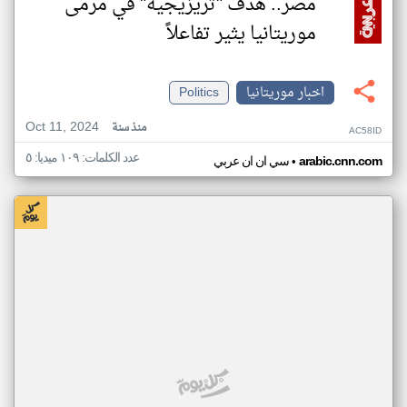
مصر.. هدف "تريزيجيه" في مرمى
موريتانيا يثير تفاعلاً
اخبار موريتانيا
Politics
Oct 11, 2024
منذ سنة
AC58ID
عدد الكلمات: ١٠٩ ميديا: ٥
•
arabic.cnn.com
سي ان ان عربي