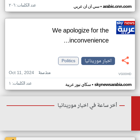
عدد الكلمات: ٢٠٦
•
arabic.cnn.com
سي ان ان عربي
We apologize for the
inconvenience...
اخبار موريتانيا
Politics
Oct 11, 2024
منذ سنة
VG00HD
عدد الكلمات: ١
•
skynewsarabia.com
سكاي نيوز عربية
أخر ساعة في اخبار موريتانيا