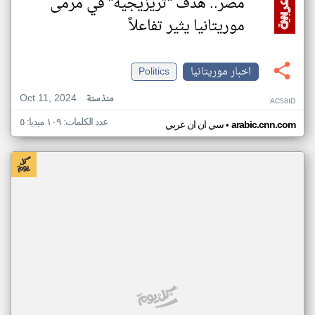
مصر.. هدف "تريزيجيه" في مرمى
موريتانيا يثير تفاعلاً
اخبار موريتانيا
Politics
Oct 11, 2024
منذ سنة
AC58ID
عدد الكلمات: ١٠٩ ميديا: ٥
•
arabic.cnn.com
سي ان ان عربي