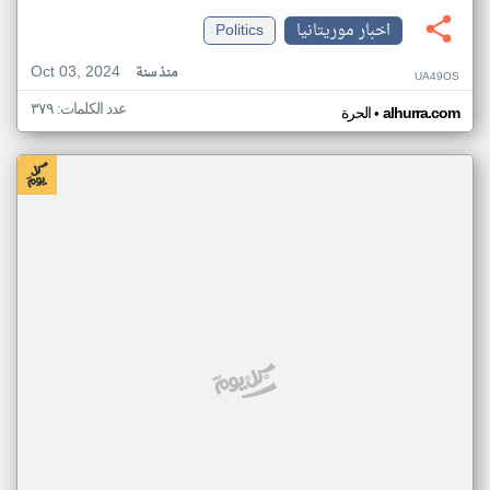
اخبار موريتانيا
Politics
Oct 03, 2024
منذ سنة
UA49OS
عدد الكلمات: ٣٧٩
•
alhurra.com
الحرة