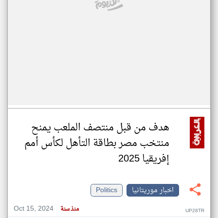
هدف من قبل منتصف الملعب يمنح
منتخب مصر بطاقة التأهل لكأس أمم
إفريقيا 2025
اخبار موريتانيا
Politics
Oct 15, 2024
منذ سنة
UP28TR