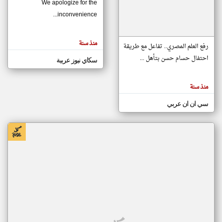
We apologize for the
inconvenience...
klyoum.com
تغيير الدولة
منذ سنة
تعبر
رفع العلم المصري.. تفاعل مع طريقة
مصادر الأخبار من موريتانيا
المقالات
الموجوده
احتفال حسام حسن بتأهل ...
سكاي نيوز عربية
اخبار موريتانيا على مدار الساعة
هنا عن
وجهة
نظر
أهم اخبار موريتانيا العاجلة والمباشرة
كاتبيها.
منذ سنة
سي ان ان عربي