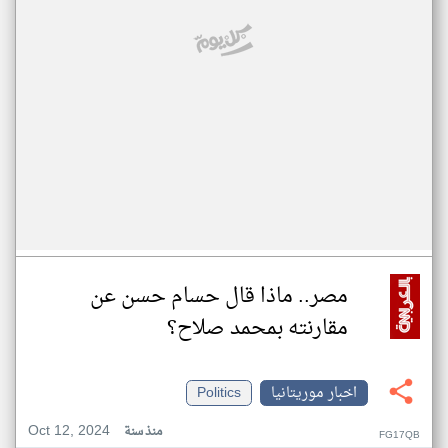
مصر.. ماذا قال حسام حسن عن
مقارنته بمحمد صلاح؟
اخبار موريتانيا
Politics
Oct 12, 2024
منذ سنة
FG17QB