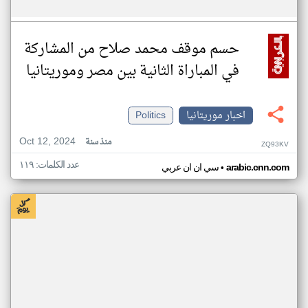
حسم موقف محمد صلاح من المشاركة
في المباراة الثانية بين مصر وموريتانيا
اخبار موريتانيا
Politics
Oct 12, 2024
منذ سنة
ZQ93KV
عدد الكلمات: ١١٩
•
arabic.cnn.com
سي ان ان عربي