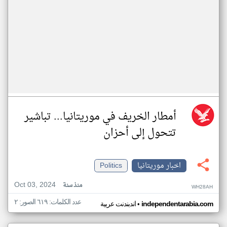
أمطار الخريف في موريتانيا... تباشير
تتحول إلى أحزان
اخبار موريتانيا
Politics
Oct 03, 2024
منذ سنة
WH28AH
عدد الكلمات: ٦١٩ الصور: ٢
•
independentarabia.com
اندبندنت عربية