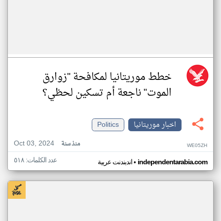
خطط موريتانيا لمكافحة "زوارق
الموت" ناجعة أم تسكين لحظي؟
اخبار موريتانيا
Politics
Oct 03, 2024
منذ سنة
WE05ZH
عدد الكلمات: ٥١٨
•
independentarabia.com
اندبندنت عربية