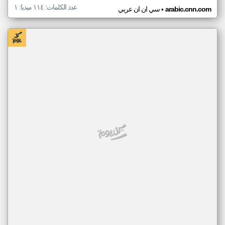
عدد الكلمات: ١١٤ ميديا: ١
•
arabic.cnn.com
سي ان ان عربي