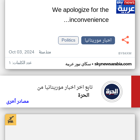
We apologize for the
inconvenience...
اخبار موريتانيا
Politics
Oct 03, 2024
منذ سنة
BY84XM
عدد الكلمات: ١
•
skynewsarabia.com
سكاي نيوز عربية
تابع اخر اخبار موريتانيا من
الحرة
مصادر أخرى