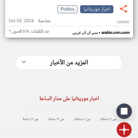
اخبار موريتانيا
Politics
Oct 03, 2024
منذ سنة
AZ95RO
عدد الكلمات: ٥٦٧ الصور: ٦
•
arabic.cnn.com
سي ان ان عربي
المزيد من الأخبار
اخبار موريتانيا على مدار الساعة
من ٣ ساعات
من ٦ ساعات
من ١٢ ساعة
من ١٦ ساعة