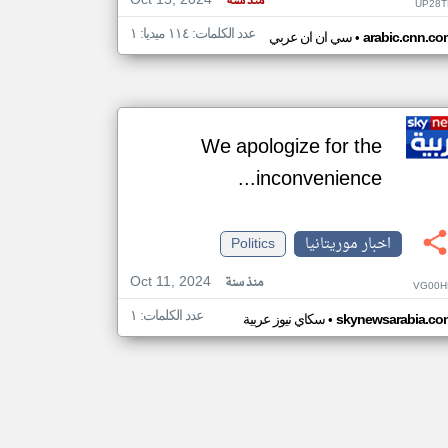
Oct 15, 2024
منذ سنة
UP28T
عدد الكلمات: ١١٤ ميديا: ١
•
arabic.cnn.co
سي ان ان عربي
We apologize for the
inconvenience...
اخبار موريتانيا
Politics
Oct 11, 2024
منذ سنة
VG00H
عدد الكلمات: ١
•
skynewsarabia.co
سكاي نيوز عربية