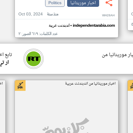
اخبار موريتانيا
Politics
Oct 03, 2024
منذ سنة
WH28AH
•
independentarabia.com
اندبندنت عربية
عدد الكلمات: ٦١٩ الصور: ٢
ار موريتانيا من
تابع اخ
ار ت
اخبار موريتانيا من اندبندنت عربية
اخ