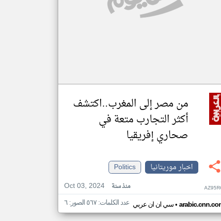
من مصر إلى المغرب..اكتشف
أكثر التجارب متعة في
صحاري إفريقيا
اخبار موريتانيا
Politics
Oct 03, 2024
منذ سنة
AZ95R
عدد الكلمات: ٥٦٧ الصور: ٦
•
arabic.cnn.co
سي ان ان عربي