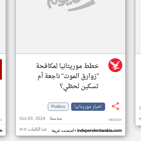
خطط موريتانيا لمكافحة
"زوارق الموت" ناجعة أم
تسكين لحظي؟
اخبار موريتانيا
Politics
Oct 03, 2024
منذ سنة
O
WE05ZH
عدد الكلمات: ٥١٨
•
independentarabia.com
اندبندنت عربية
m