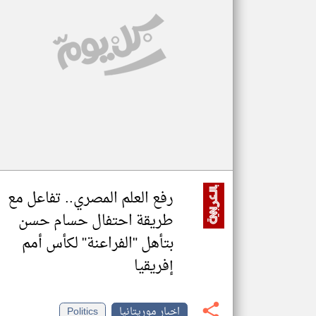
تعبر
المقالات
الموجوده
هنا عن
وجهة
نظر
كاتبيها.
رفع العلم المصري.. تفاعل مع
طريقة احتفال حسام حسن
بتأهل "الفراعنة" لكأس أمم
إفريقيا
اخبار موريتانيا
Politics