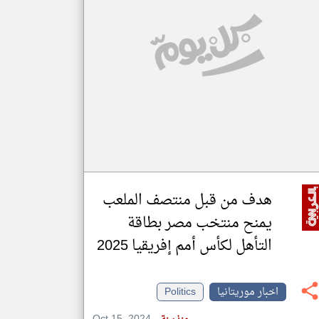
klyoum.com
تغيير الدولة
مصادر الأخبار من موريتانيا
اخبار موريتانيا على مدار الساعة
أهم اخبار موريتانيا العاجلة والمباشرة
هدف من قبل منتصف الملعب
يمنح منتخب مصر بطاقة
التأهل لكأس أمم إفريقيا 2025
اخبار موريتانيا
Politics