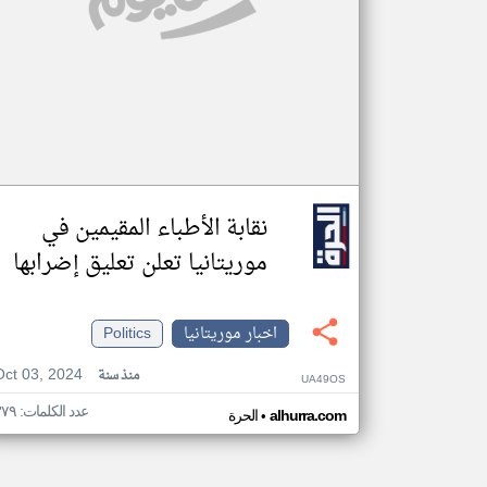
نقابة الأطباء المقيمين في
موريتانيا تعلن تعليق إضرابها
اخبار موريتانيا
Politics
Oct 03, 2024
منذ سنة
UA49OS
عدد الكلمات: ٣٧٩
•
alhurra.com
الحرة