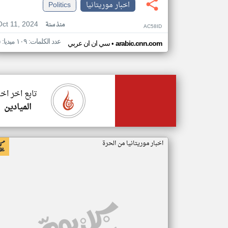
اخبار موريتانيا
Politics
Oct 11, 2024
منذ سنة
AC58ID
عدد الكلمات: ١٠٩ ميديا: ٥
•
arabic.cnn.com
سي ان ان عربي
تابع اخر اخب
الميادين
اخبار موريتانيا من الحرة