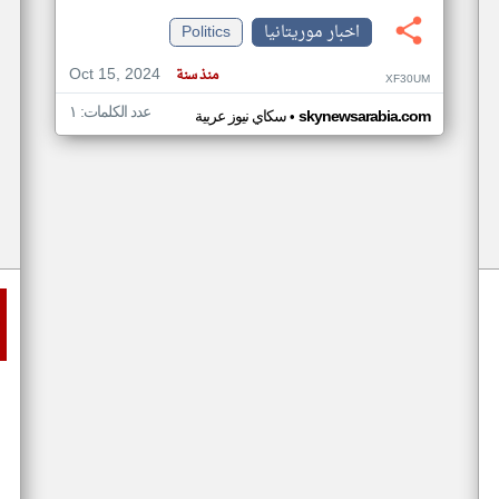
اخبار موريتانيا
Politics
Oct 15, 2024
منذ سنة
XF30UM
عدد الكلمات: ١
•
skynewsarabia.com
سكاي نيوز عربية