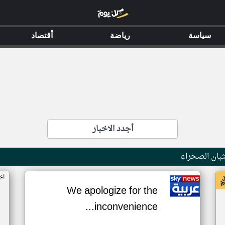
سياسة
رياضة
أقتصاد
أجدد الاخبار
بان الصحراء
اخ
We apologize for the
inconvenience...