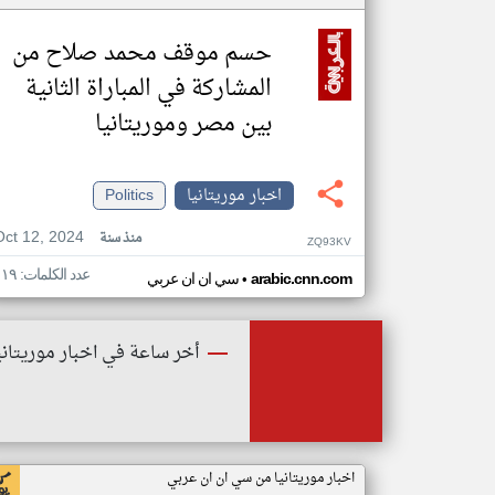
حسم موقف محمد صلاح من
المشاركة في المباراة الثانية
بين مصر وموريتانيا
اخبار موريتانيا
Politics
Oct 12, 2024
منذ سنة
ZQ93KV
عدد الكلمات: ١١٩
•
arabic.cnn.com
سي ان ان عربي
أخر ساعة في اخبار موريتاني
اخبار موريتانيا من سي ان ان عربي