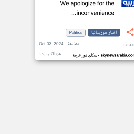
We apologize for the
inconvenience...
اخبار موريتانيا
Politics
Oct 03, 2024
منذ سنة
BY84X
عدد الكلمات: ١
•
skynewsarabia.co
سكاي نيوز عربية