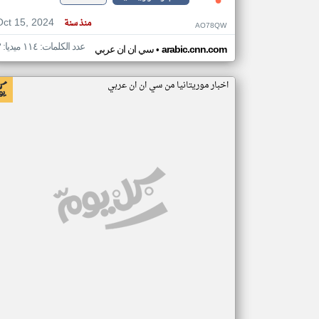
Oct 15, 2024
منذ سنة
AO78QW
عدد الكلمات: ١١٤ ميديا: ٣
•
arabic.cnn.com
سي ان ان عربي
اخبار موريتانيا من سي ان ان عربي