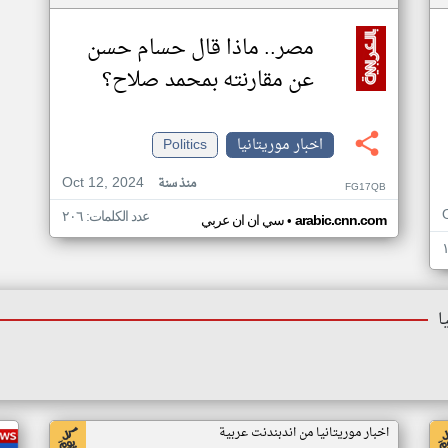
مصر.. ماذا قال حسام حسن
عن مقارنته بمحمد صلاح؟
اخبار موريتانيا
Politics
Oct 12, 2024
منذ سنة
FG17QB
عدد الكلمات: ٢٠٦
•
arabic.cnn.com
سي ان ان عربي
ا
اخبار موريتانيا من اندبندنت عربية