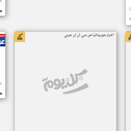
R
m
اخبار موريتانيا من سي ان ان عربي
D
m