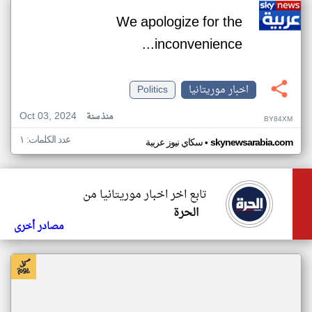
We apologize for the
inconvenience...
اخبار موريتانيا
Politics
Oct 03, 2024
منذ سنة
BY84XM
عدد الكلمات: ١
•
skynewsarabia.com
سكاي نيوز عربية
تابع اخر اخبار موريتانيا من
الحرة
مصادر أخرى