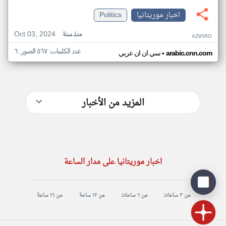
اخبار موريتانيا
Politics
Oct 03, 2024
منذ سنة
AZ95RO
عدد الكلمات: ٥٦٧ الصور: ٦
•
arabic.cnn.com
سي ان ان عربي
المزيد من الأخبار
اخبار موريتانيا على مدار الساعة
من ٣ ساعات
من ٦ ساعات
من ١٢ ساعة
من ١٦ ساعة