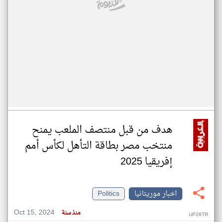
هدف من قبل منتصف الملعب يمنح
منتخب مصر بطاقة التأهل لكأس أمم
إفريقيا 2025
اخبار موريتانيا
Politics
Oct 15, 2024
منذ سنة
UP28TR