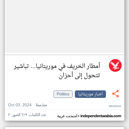
أمطار الخريف في موريتانيا... تباشير
تتحول إلى أحزان
اخبار موريتانيا
Politics
Oct 03, 2024
منذ سنة
WH28AH
عدد الكلمات: ٦١٩ الصور: ٢
•
independentarabia.com
اندبندنت عربية