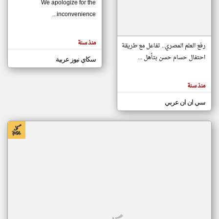
We apologize for the
inconvenience...
klyoum.com
تغيير الدولة
منذ سنة
تعبر
رفع العلم المصري.. تفاعل مع طريقة
مصادر الأخبار من موريتانيا
المقالات
الموجوده
احتفال حسام حسن بتأهل ...
سكاي نيوز عربية
اخبار موريتانيا على مدار الساعة
هنا عن
وجهة
نظر
أهم اخبار موريتانيا العاجلة والمباشرة
كاتبيها.
منذ سنة
سي ان ان عربي