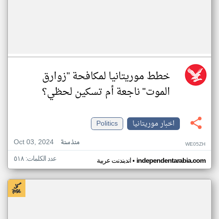
خطط موريتانيا لمكافحة "زوارق
الموت" ناجعة أم تسكين لحظي؟
اخبار موريتانيا
Politics
Oct 03, 2024
منذ سنة
WE05ZH
عدد الكلمات: ٥١٨
•
independentarabia.com
اندبندنت عربية