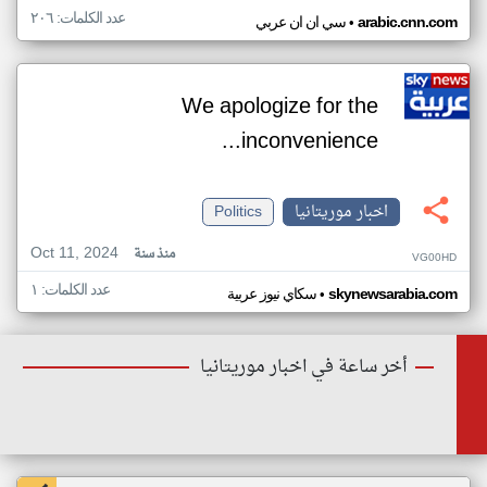
عدد الكلمات: ٢٠٦
•
arabic.cnn.com
سي ان ان عربي
We apologize for the
inconvenience...
اخبار موريتانيا
Politics
Oct 11, 2024
منذ سنة
VG00HD
عدد الكلمات: ١
•
skynewsarabia.com
سكاي نيوز عربية
أخر ساعة في اخبار موريتانيا