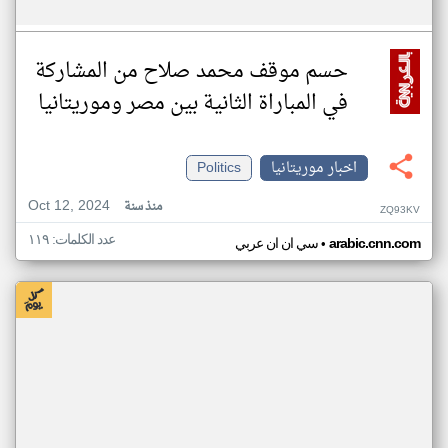
حسم موقف محمد صلاح من المشاركة
في المباراة الثانية بين مصر وموريتانيا
اخبار موريتانيا
Politics
Oct 12, 2024
منذ سنة
ZQ93KV
عدد الكلمات: ١١٩
•
arabic.cnn.com
سي ان ان عربي