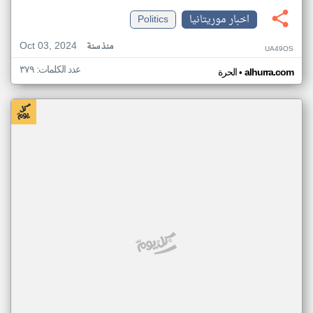
اخبار موريتانيا
Politics
Oct 03, 2024
منذ سنة
UA49OS
عدد الكلمات: ٣٧٩
•
alhurra.com
الحرة