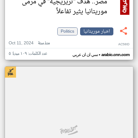
مصر.. هدف "تريزيجيه" في مرمى
موريتانيا يثير تفاعلاً
اخبار موريتانيا
Politics
Oct 11, 2024
منذ سنة
AC58ID
عدد الكلمات: ١٠٩ ميديا: ٥
•
arabic.cnn.com
سي ان ان عربي