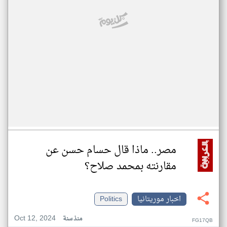
مصر.. ماذا قال حسام حسن عن
مقارنته بمحمد صلاح؟
اخبار موريتانيا
Politics
Oct 12, 2024
منذ سنة
FG17QB