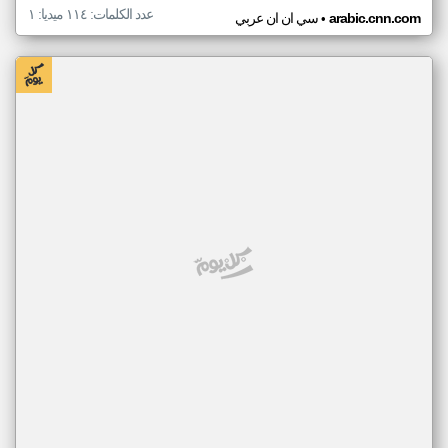
عدد الكلمات: ١١٤ ميديا: ١
•
arabic.cnn.com
سي ان ان عربي