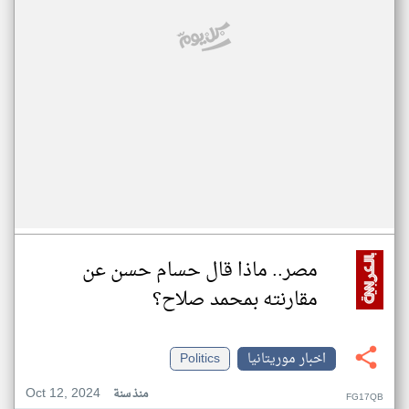
مصر.. ماذا قال حسام حسن عن
مقارنته بمحمد صلاح؟
اخبار موريتانيا
Politics
Oct 12, 2024
منذ سنة
FG17QB