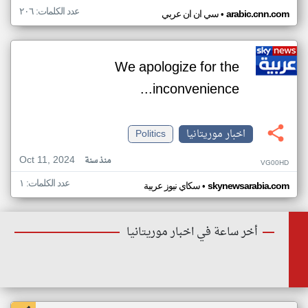
عدد الكلمات: ٢٠٦
•
arabic.cnn.com
سي ان ان عربي
We apologize for the
inconvenience...
اخبار موريتانيا
Politics
Oct 11, 2024
منذ سنة
VG00HD
عدد الكلمات: ١
•
skynewsarabia.com
سكاي نيوز عربية
أخر ساعة في اخبار موريتانيا