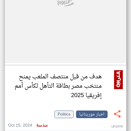
هدف من قبل منتصف الملعب يمنح
منتخب مصر بطاقة التأهل لكأس أمم
إفريقيا 2025
اخبار موريتانيا
Politics
Oct 15, 2024
منذ سنة
UP28TR