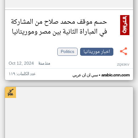
حسم موقف محمد صلاح من المشاركة
في المباراة الثانية بين مصر وموريتانيا
اخبار موريتانيا
Politics
Oct 12, 2024
منذ سنة
ZQ93KV
عدد الكلمات: ١١٩
•
arabic.cnn.com
سي ان ان عربي