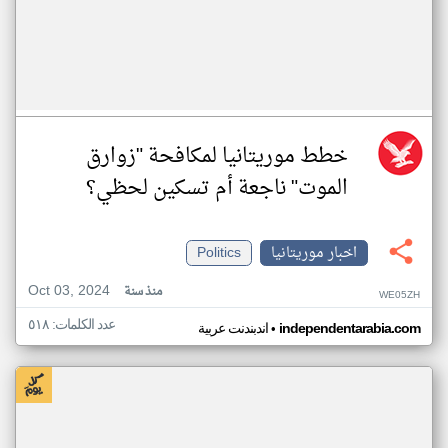
خطط موريتانيا لمكافحة "زوارق
الموت" ناجعة أم تسكين لحظي؟
اخبار موريتانيا
Politics
Oct 03, 2024
منذ سنة
WE05ZH
عدد الكلمات: ٥١٨
•
independentarabia.com
اندبندنت عربية