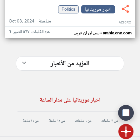
اخبار موريتانيا
Politics
Oct 03, 2024
منذ سنة
AZ95RO
عدد الكلمات: ٥٦٧ الصور: ٦
•
arabic.cnn.com
سي ان ان عربي
المزيد من الأخبار
اخبار موريتانيا على مدار الساعة
من ٣ ساعات
من ٦ ساعات
من ١٢ ساعة
من ١٦ ساعة