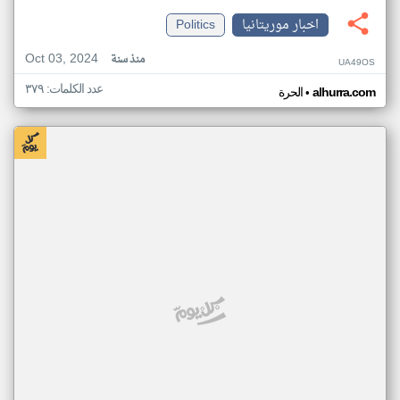
اخبار موريتانيا
Politics
Oct 03, 2024
منذ سنة
UA49OS
عدد الكلمات: ٣٧٩
•
alhurra.com
الحرة