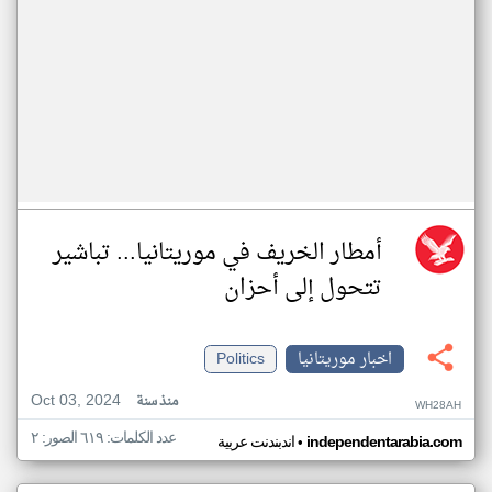
أمطار الخريف في موريتانيا... تباشير
تتحول إلى أحزان
اخبار موريتانيا
Politics
Oct 03, 2024
منذ سنة
WH28AH
عدد الكلمات: ٦١٩ الصور: ٢
•
independentarabia.com
اندبندنت عربية