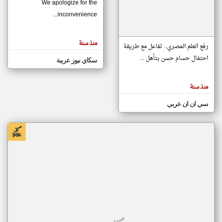
We apologize for the
inconvenience...
klyoum.com
تغيير الدولة
منذ سنة
تعبر
رفع العلم المصري.. تفاعل مع طريقة
مصادر الأخبار من موريتانيا
المقالات
الموجوده
احتفال حسام حسن بتأهل ...
سكاي نيوز عربية
اخبار موريتانيا على مدار الساعة
هنا عن
وجهة
نظر
أهم اخبار موريتانيا العاجلة والمباشرة
كاتبيها.
منذ سنة
سي ان ان عربي