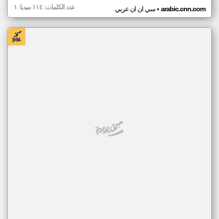
عدد الكلمات: ١١٤ ميديا: ١
•
arabic.cnn.com
سي ان ان عربي