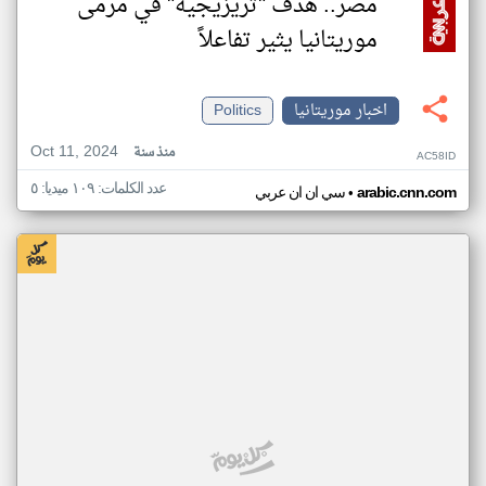
مصر.. هدف "تريزيجيه" في مرمى
موريتانيا يثير تفاعلاً
اخبار موريتانيا
Politics
Oct 11, 2024
منذ سنة
AC58ID
عدد الكلمات: ١٠٩ ميديا: ٥
•
arabic.cnn.com
سي ان ان عربي