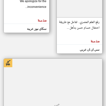
We apologize for the
inconvenience...
klyoum.com
تغيير الدولة
منذ سنة
تعبر
رفع العلم المصري.. تفاعل مع طريقة
مصادر الأخبار من موريتانيا
المقالات
الموجوده
احتفال حسام حسن بتأهل ...
سكاي نيوز عربية
اخبار موريتانيا على مدار الساعة
هنا عن
وجهة
نظر
أهم اخبار موريتانيا العاجلة والمباشرة
كاتبيها.
منذ سنة
سي ان ان عربي