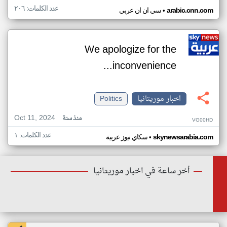
عدد الكلمات: ٢٠٦
•
arabic.cnn.com
سي ان ان عربي
We apologize for the
inconvenience...
اخبار موريتانيا
Politics
Oct 11, 2024
منذ سنة
VG00HD
عدد الكلمات: ١
•
skynewsarabia.com
سكاي نيوز عربية
أخر ساعة في اخبار موريتانيا