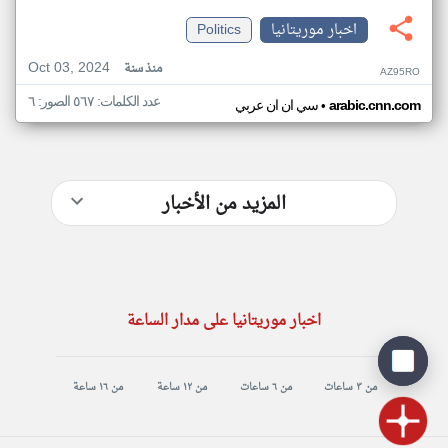
اخبار موريتانيا
Politics
Oct 03, 2024
منذ سنة
AZ95RO
عدد الكلمات: ٥٦٧ الصور: ٦
•
arabic.cnn.com
سي ان ان عربي
المزيد من الأخبار
اخبار موريتانيا على مدار الساعة
من ٣ ساعات
من ٦ ساعات
من ١٢ ساعة
من ١٦ ساعة