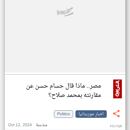
مصر.. ماذا قال حسام حسن عن
مقارنته بمحمد صلاح؟
اخبار موريتانيا
Politics
Oct 12, 2024
منذ سنة
FG17QB