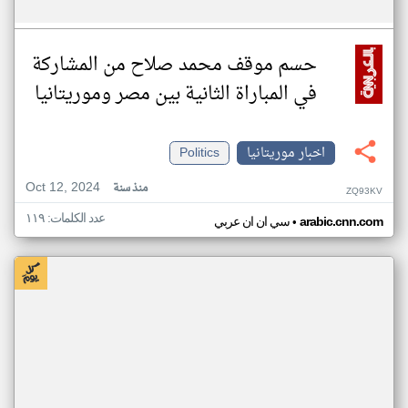
حسم موقف محمد صلاح من المشاركة
في المباراة الثانية بين مصر وموريتانيا
اخبار موريتانيا
Politics
Oct 12, 2024
منذ سنة
ZQ93KV
عدد الكلمات: ١١٩
•
arabic.cnn.com
سي ان ان عربي