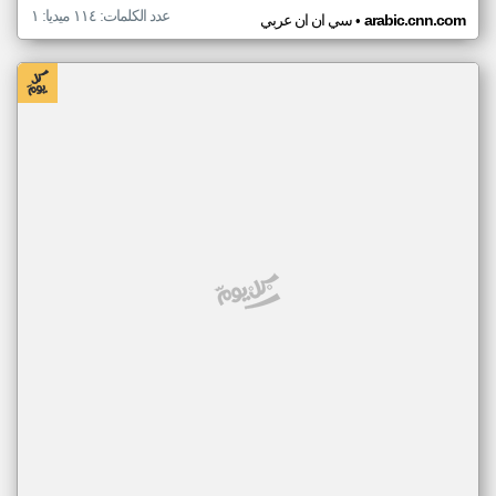
عدد الكلمات: ١١٤ ميديا: ١
•
arabic.cnn.com
سي ان ان عربي