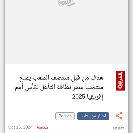
هدف من قبل منتصف الملعب يمنح
منتخب مصر بطاقة التأهل لكأس أمم
إفريقيا 2025
اخبار موريتانيا
Politics
Oct 15, 2024
منذ سنة
UP28TR