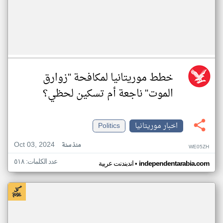
خطط موريتانيا لمكافحة "زوارق
الموت" ناجعة أم تسكين لحظي؟
اخبار موريتانيا
Politics
Oct 03, 2024
منذ سنة
WE05ZH
عدد الكلمات: ٥١٨
•
independentarabia.com
اندبندنت عربية