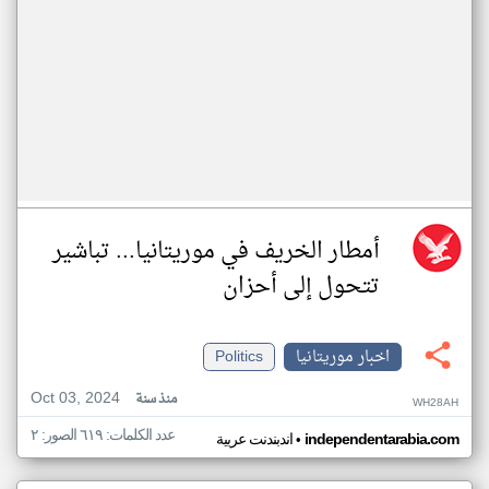
أمطار الخريف في موريتانيا... تباشير
تتحول إلى أحزان
اخبار موريتانيا
Politics
Oct 03, 2024
منذ سنة
WH28AH
عدد الكلمات: ٦١٩ الصور: ٢
•
independentarabia.com
اندبندنت عربية