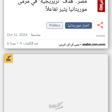
مصر.. هدف "تريزيجيه" في مرمى
موريتانيا يثير تفاعلاً
اخبار موريتانيا
Politics
Oct 11, 2024
منذ سنة
AC58ID
عدد الكلمات: ١٠٩ ميديا: ٥
•
arabic.cnn.com
سي ان ان عربي