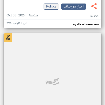
اخبار موريتانيا
Politics
Oct 03, 2024
منذ سنة
UA49OS
عدد الكلمات: ٣٧٩
•
alhurra.com
الحرة