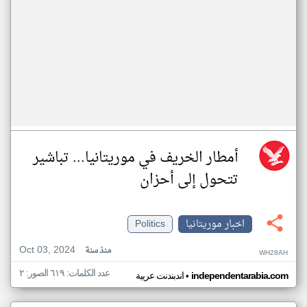
أمطار الخريف في موريتانيا... تباشير
تتحول إلى أحزان
اخبار موريتانيا
Politics
Oct 03, 2024
منذ سنة
WH28AH
عدد الكلمات: ٦١٩ الصور: ٢
•
independentarabia.com
اندبندنت عربية