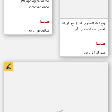
We apologize for the
inconvenience...
klyoum.com
تغيير الدولة
منذ سنة
تعبر
رفع العلم المصري.. تفاعل مع طريقة
مصادر الأخبار من موريتانيا
المقالات
الموجوده
احتفال حسام حسن بتأهل ...
سكاي نيوز عربية
اخبار موريتانيا على مدار الساعة
هنا عن
وجهة
نظر
أهم اخبار موريتانيا العاجلة والمباشرة
كاتبيها.
منذ سنة
سي ان ان عربي