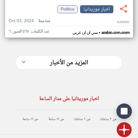
اخبار موريتانيا
Politics
Oct 03, 2024
منذ سنة
AZ95RO
عدد الكلمات: ٥٦٧ الصور: ٦
•
arabic.cnn.com
سي ان ان عربي
المزيد من الأخبار
اخبار موريتانيا على مدار الساعة
من ٣ ساعات
من ٦ ساعات
من ١٢ ساعة
من ١٦ ساعة