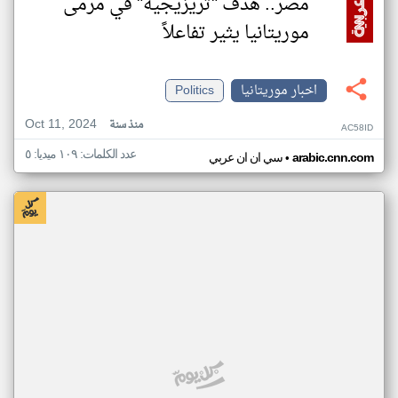
مصر.. هدف "تريزيجيه" في مرمى
موريتانيا يثير تفاعلاً
اخبار موريتانيا
Politics
Oct 11, 2024
منذ سنة
AC58ID
عدد الكلمات: ١٠٩ ميديا: ٥
•
arabic.cnn.com
سي ان ان عربي