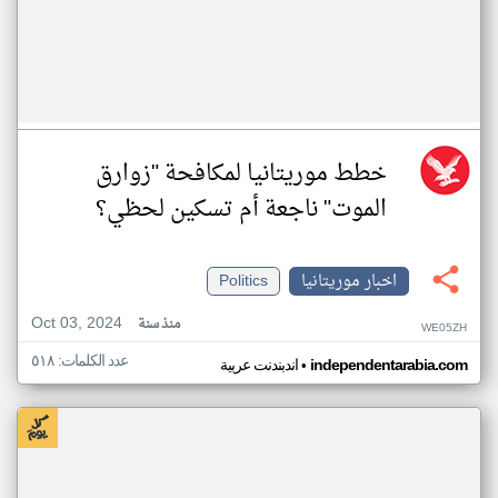
خطط موريتانيا لمكافحة "زوارق
الموت" ناجعة أم تسكين لحظي؟
اخبار موريتانيا
Politics
Oct 03, 2024
منذ سنة
WE05ZH
عدد الكلمات: ٥١٨
•
independentarabia.com
اندبندنت عربية