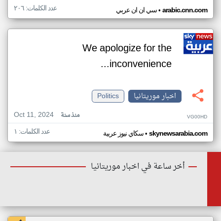
عدد الكلمات: ٢٠٦
•
arabic.cnn.com
سي ان ان عربي
We apologize for the
inconvenience...
اخبار موريتانيا
Politics
Oct 11, 2024
منذ سنة
VG00HD
عدد الكلمات: ١
•
skynewsarabia.com
سكاي نيوز عربية
أخر ساعة في اخبار موريتانيا