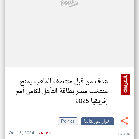
هدف من قبل منتصف الملعب يمنح
منتخب مصر بطاقة التأهل لكأس أمم
إفريقيا 2025
اخبار موريتانيا
Politics
Oct 15, 2024
منذ سنة
UP28TR