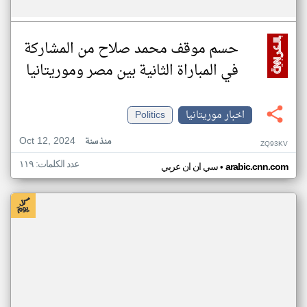
حسم موقف محمد صلاح من المشاركة
في المباراة الثانية بين مصر وموريتانيا
اخبار موريتانيا
Politics
Oct 12, 2024
منذ سنة
ZQ93KV
عدد الكلمات: ١١٩
•
arabic.cnn.com
سي ان ان عربي