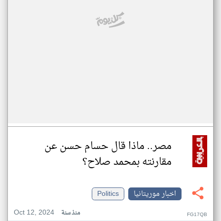
مصر.. ماذا قال حسام حسن عن
مقارنته بمحمد صلاح؟
اخبار موريتانيا
Politics
Oct 12, 2024
منذ سنة
FG17QB