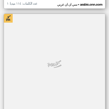
عدد الكلمات: ١١٤ ميديا: ١
•
arabic.cnn.com
سي ان ان عربي