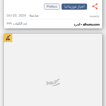
اخبار موريتانيا
Politics
Oct 03, 2024
منذ سنة
UA49OS
عدد الكلمات: ٣٧٩
•
alhurra.com
الحرة