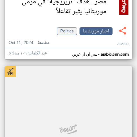
مصر.. هدف "تريزيجيه" في مرمى
موريتانيا يثير تفاعلاً
اخبار موريتانيا
Politics
Oct 11, 2024
منذ سنة
AC58ID
عدد الكلمات: ١٠٩ ميديا: ٥
•
arabic.cnn.com
سي ان ان عربي