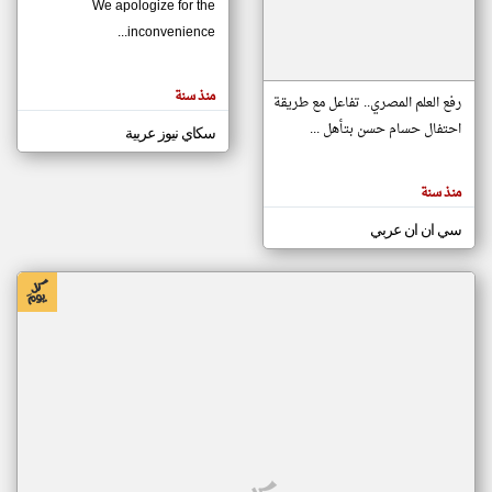
We apologize for the
inconvenience...
klyoum.com
تغيير الدولة
منذ سنة
تعبر
رفع العلم المصري.. تفاعل مع طريقة
مصادر الأخبار من موريتانيا
المقالات
الموجوده
احتفال حسام حسن بتأهل ...
سكاي نيوز عربية
اخبار موريتانيا على مدار الساعة
هنا عن
وجهة
نظر
أهم اخبار موريتانيا العاجلة والمباشرة
كاتبيها.
منذ سنة
سي ان ان عربي