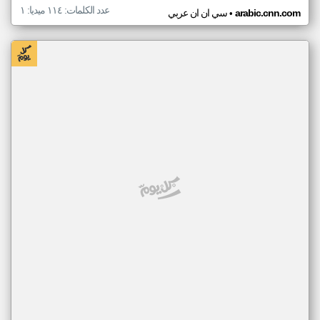
عدد الكلمات: ١١٤ ميديا: ١
•
arabic.cnn.com
سي ان ان عربي