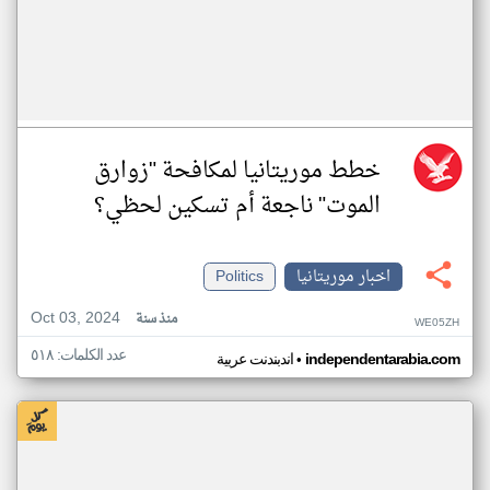
خطط موريتانيا لمكافحة "زوارق
الموت" ناجعة أم تسكين لحظي؟
اخبار موريتانيا
Politics
Oct 03, 2024
منذ سنة
WE05ZH
عدد الكلمات: ٥١٨
•
independentarabia.com
اندبندنت عربية