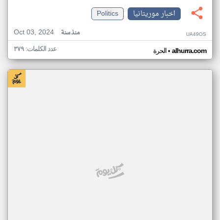
اخبار موريتانيا
Politics
Oct 03, 2024
منذ سنة
UA49OS
عدد الكلمات: ٣٧٩
•
alhurra.com
الحرة