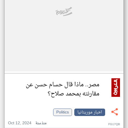
مصر.. ماذا قال حسام حسن عن
مقارنته بمحمد صلاح؟
اخبار موريتانيا
Politics
Oct 12, 2024
منذ سنة
FG17QB