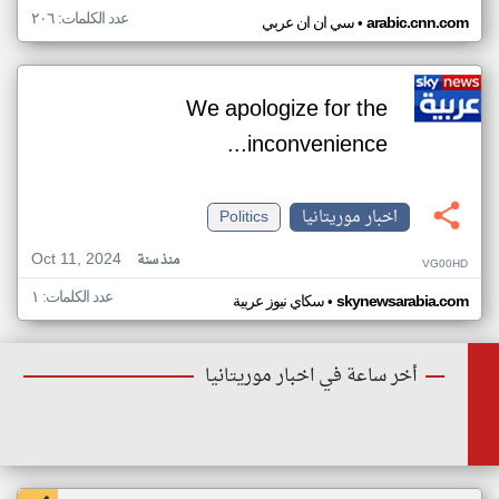
عدد الكلمات: ٢٠٦
•
arabic.cnn.com
سي ان ان عربي
We apologize for the
inconvenience...
اخبار موريتانيا
Politics
Oct 11, 2024
منذ سنة
VG00HD
عدد الكلمات: ١
•
skynewsarabia.com
سكاي نيوز عربية
أخر ساعة في اخبار موريتانيا