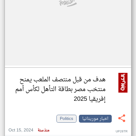
هدف من قبل منتصف الملعب يمنح
منتخب مصر بطاقة التأهل لكأس أمم
إفريقيا 2025
اخبار موريتانيا
Politics
Oct 15, 2024
منذ سنة
UP28TR