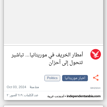
أمطار الخريف في موريتانيا... تباشير
تتحول إلى أحزان
اخبار موريتانيا
Politics
Oct 03, 2024
منذ سنة
WH28AH
عدد الكلمات: ٦١٩ الصور: ٢
•
independentarabia.com
اندبندنت عربية