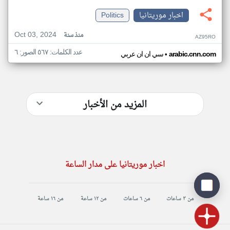
اخبار موريتانيا
Politics
Oct 03, 2024
منذ سنة
AZ95RO
عدد الكلمات: ٥٦٧ الصور: ٦
•
arabic.cnn.com
سي ان ان عربي
المزيد من الأخبار
اخبار موريتانيا على مدار الساعة
من ٣ ساعات
من ٦ ساعات
من ١٢ ساعة
من ١٦ ساعة