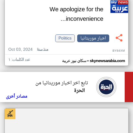
We apologize for the
inconvenience...
اخبار موريتانيا
Politics
Oct 03, 2024
منذ سنة
BY84XM
عدد الكلمات: ١
•
skynewsarabia.com
سكاي نيوز عربية
تابع اخر اخبار موريتانيا من
الحرة
مصادر أخرى