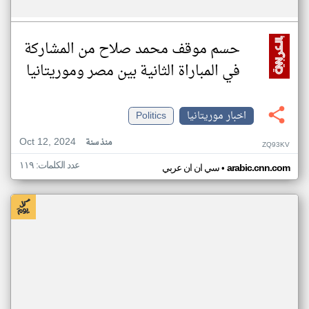
حسم موقف محمد صلاح من المشاركة
في المباراة الثانية بين مصر وموريتانيا
اخبار موريتانيا
Politics
Oct 12, 2024
منذ سنة
ZQ93KV
عدد الكلمات: ١١٩
•
arabic.cnn.com
سي ان ان عربي