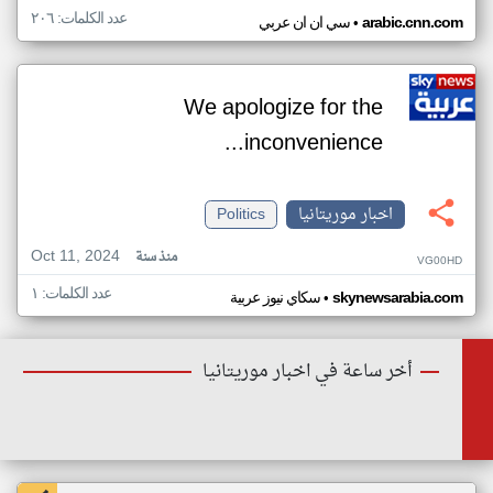
عدد الكلمات: ٢٠٦
•
arabic.cnn.com
سي ان ان عربي
We apologize for the
inconvenience...
اخبار موريتانيا
Politics
Oct 11, 2024
منذ سنة
VG00HD
عدد الكلمات: ١
•
skynewsarabia.com
سكاي نيوز عربية
أخر ساعة في اخبار موريتانيا