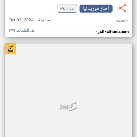
اخبار موريتانيا
Politics
Oct 03, 2024
منذ سنة
UA49OS
عدد الكلمات: ٣٧٩
•
alhurra.com
الحرة