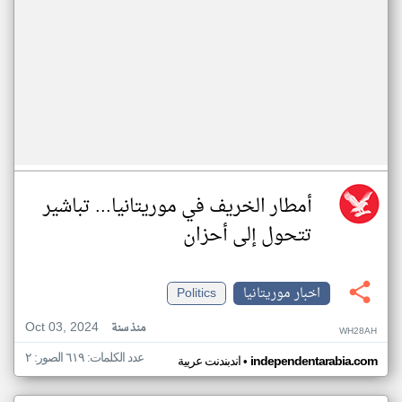
أمطار الخريف في موريتانيا... تباشير
تتحول إلى أحزان
اخبار موريتانيا
Politics
Oct 03, 2024
منذ سنة
WH28AH
عدد الكلمات: ٦١٩ الصور: ٢
•
independentarabia.com
اندبندنت عربية