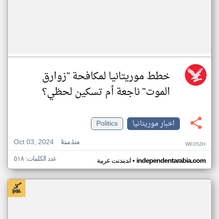
خطط موريتانيا لمكافحة "زوارق
الموت" ناجعة أم تسكين لحظي؟
اخبار موريتانيا
Politics
Oct 03, 2024
منذ سنة
WE05ZH
عدد الكلمات: ٥١٨
•
independentarabia.com
اندبندنت عربية