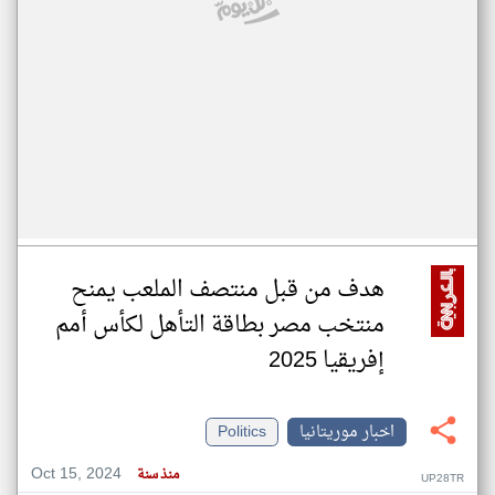
هدف من قبل منتصف الملعب يمنح
منتخب مصر بطاقة التأهل لكأس أمم
إفريقيا 2025
اخبار موريتانيا
Politics
Oct 15, 2024
منذ سنة
UP28TR