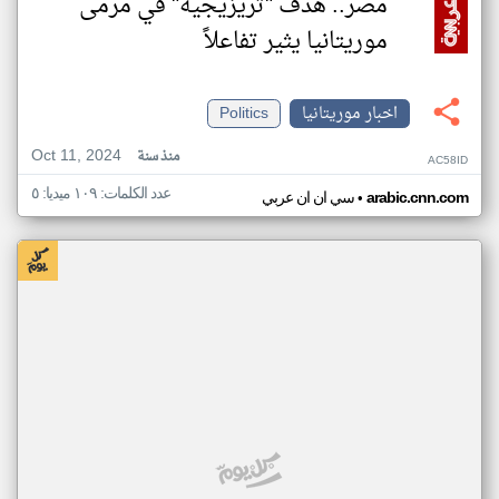
مصر.. هدف "تريزيجيه" في مرمى
موريتانيا يثير تفاعلاً
اخبار موريتانيا
Politics
Oct 11, 2024
منذ سنة
AC58ID
عدد الكلمات: ١٠٩ ميديا: ٥
•
arabic.cnn.com
سي ان ان عربي