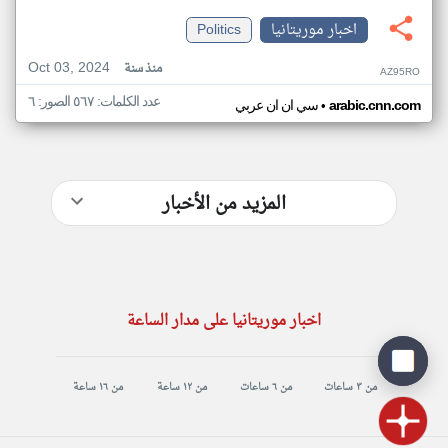
اخبار موريتانيا
Politics
Oct 03, 2024
منذ سنة
AZ95RO
عدد الكلمات: ٥٦٧ الصور: ٦
•
arabic.cnn.com
سي ان ان عربي
المزيد من الأخبار
اخبار موريتانيا على مدار الساعة
من ٣ ساعات
من ٦ ساعات
من ١٢ ساعة
من ١٦ ساعة