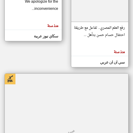
We apologize for the
inconvenience...
klyoum.com
تغيير الدولة
منذ سنة
تعبر
رفع العلم المصري.. تفاعل مع طريقة
مصادر الأخبار من موريتانيا
المقالات
الموجوده
احتفال حسام حسن بتأهل ...
سكاي نيوز عربية
اخبار موريتانيا على مدار الساعة
هنا عن
وجهة
نظر
أهم اخبار موريتانيا العاجلة والمباشرة
كاتبيها.
منذ سنة
سي ان ان عربي