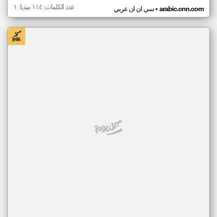
عدد الكلمات: ١١٤ ميديا: ١
•
arabic.cnn.com
سي ان ان عربي