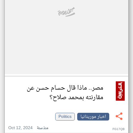
مصر.. ماذا قال حسام حسن عن
مقارنته بمحمد صلاح؟
اخبار موريتانيا
Politics
Oct 12, 2024
منذ سنة
FG17QB