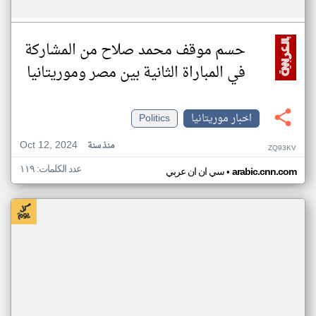
حسم موقف محمد صلاح من المشاركة
في المباراة الثانية بين مصر وموريتانيا
اخبار موريتانيا
Politics
Oct 12, 2024
منذ سنة
ZQ93KV
عدد الكلمات: ١١٩
•
arabic.cnn.com
سي ان ان عربي