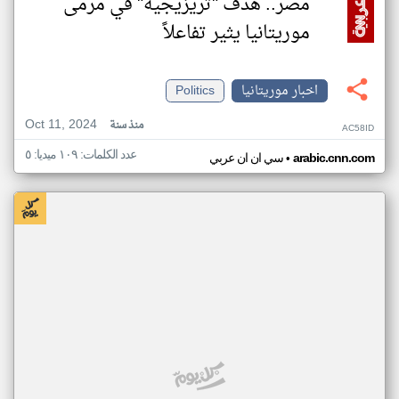
مصر.. هدف "تريزيجيه" في مرمى
موريتانيا يثير تفاعلاً
اخبار موريتانيا
Politics
Oct 11, 2024
منذ سنة
AC58ID
عدد الكلمات: ١٠٩ ميديا: ٥
•
arabic.cnn.com
سي ان ان عربي