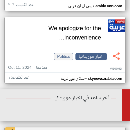
عدد الكلمات: ٢٠٦
•
arabic.cnn.com
سي ان ان عربي
We apologize for the
inconvenience...
اخبار موريتانيا
Politics
Oct 11, 2024
منذ سنة
VG00HD
عدد الكلمات: ١
•
skynewsarabia.com
سكاي نيوز عربية
أخر ساعة في اخبار موريتانيا