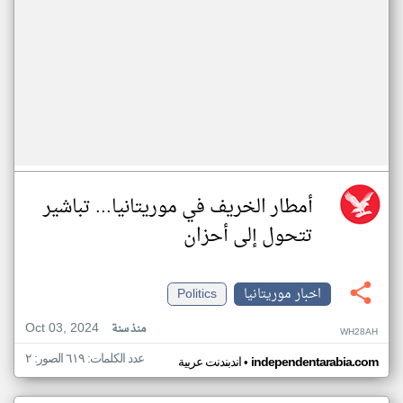
أمطار الخريف في موريتانيا... تباشير
تتحول إلى أحزان
اخبار موريتانيا
Politics
Oct 03, 2024
منذ سنة
WH28AH
عدد الكلمات: ٦١٩ الصور: ٢
•
independentarabia.com
اندبندنت عربية