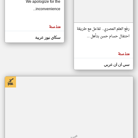
We apologize for the
inconvenience...
klyoum.com
تغيير الدولة
منذ سنة
تعبر
رفع العلم المصري.. تفاعل مع طريقة
مصادر الأخبار من موريتانيا
المقالات
الموجوده
احتفال حسام حسن بتأهل ...
سكاي نيوز عربية
اخبار موريتانيا على مدار الساعة
هنا عن
وجهة
نظر
أهم اخبار موريتانيا العاجلة والمباشرة
كاتبيها.
منذ سنة
سي ان ان عربي