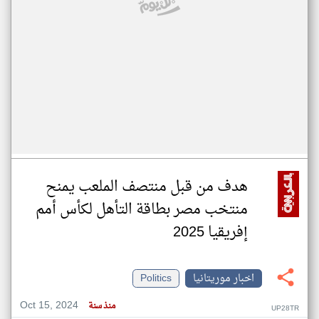
هدف من قبل منتصف الملعب يمنح
منتخب مصر بطاقة التأهل لكأس أمم
إفريقيا 2025
اخبار موريتانيا
Politics
Oct 15, 2024
منذ سنة
UP28TR