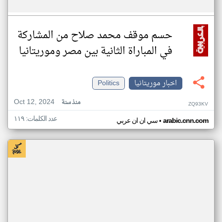
حسم موقف محمد صلاح من المشاركة
في المباراة الثانية بين مصر وموريتانيا
اخبار موريتانيا
Politics
Oct 12, 2024
منذ سنة
ZQ93KV
عدد الكلمات: ١١٩
•
arabic.cnn.com
سي ان ان عربي