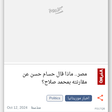
مصر.. ماذا قال حسام حسن عن
مقارنته بمحمد صلاح؟
اخبار موريتانيا
Politics
Oct 12, 2024
منذ سنة
FG17QB