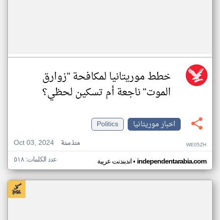
خطط موريتانيا لمكافحة "زوارق
الموت" ناجعة أم تسكين لحظي؟
اخبار موريتانيا
Politics
Oct 03, 2024
منذ سنة
WE05ZH
عدد الكلمات: ٥١٨
•
independentarabia.com
اندبندنت عربية