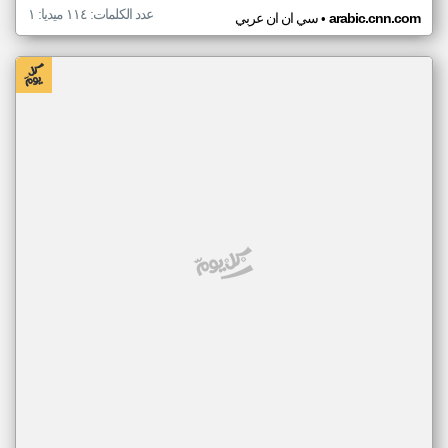
عدد الكلمات: ١١٤ ميديا: ١
•
arabic.cnn.com
سي ان ان عربي