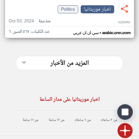
اخبار موريتانيا
Politics
Oct 03, 2024
منذ سنة
AZ95RO
عدد الكلمات: ٥٦٧ الصور: ٦
•
arabic.cnn.com
سي ان ان عربي
المزيد من الأخبار
اخبار موريتانيا على مدار الساعة
من ٣ ساعات
من ٦ ساعات
من ١٢ ساعة
من ١٦ ساعة