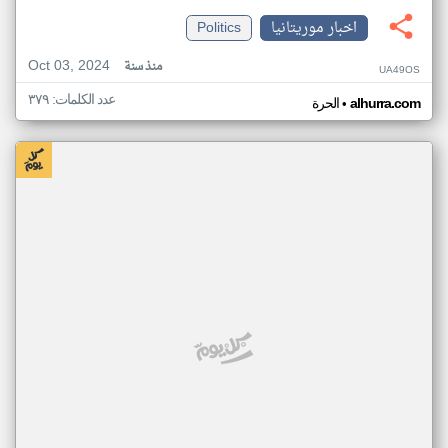
اخبار موريتانيا
Politics
Oct 03, 2024
منذ سنة
UA49OS
عدد الكلمات: ٣٧٩
•
alhurra.com
الحرة