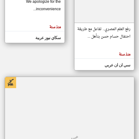
We apologize for the
inconvenience...
klyoum.com
تغيير الدولة
منذ سنة
تعبر
رفع العلم المصري.. تفاعل مع طريقة
مصادر الأخبار من موريتانيا
المقالات
الموجوده
احتفال حسام حسن بتأهل ...
سكاي نيوز عربية
اخبار موريتانيا على مدار الساعة
هنا عن
وجهة
نظر
أهم اخبار موريتانيا العاجلة والمباشرة
كاتبيها.
منذ سنة
سي ان ان عربي