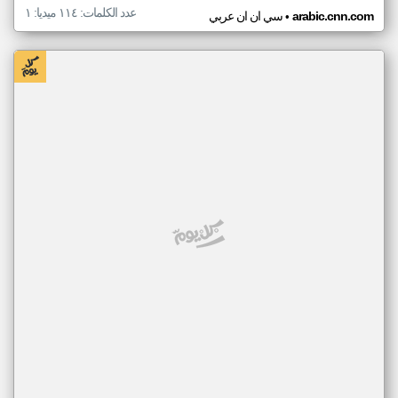
عدد الكلمات: ١١٤ ميديا: ١
•
arabic.cnn.com
سي ان ان عربي