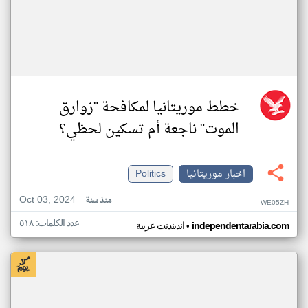
خطط موريتانيا لمكافحة "زوارق
الموت" ناجعة أم تسكين لحظي؟
اخبار موريتانيا
Politics
Oct 03, 2024
منذ سنة
WE05ZH
عدد الكلمات: ٥١٨
•
independentarabia.com
اندبندنت عربية