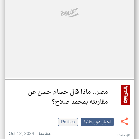
مصر.. ماذا قال حسام حسن عن
مقارنته بمحمد صلاح؟
اخبار موريتانيا
Politics
Oct 12, 2024
منذ سنة
FG17QB