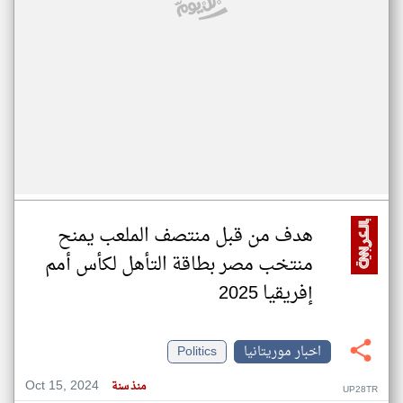
هدف من قبل منتصف الملعب يمنح
منتخب مصر بطاقة التأهل لكأس أمم
إفريقيا 2025
اخبار موريتانيا
Politics
Oct 15, 2024
منذ سنة
UP28TR