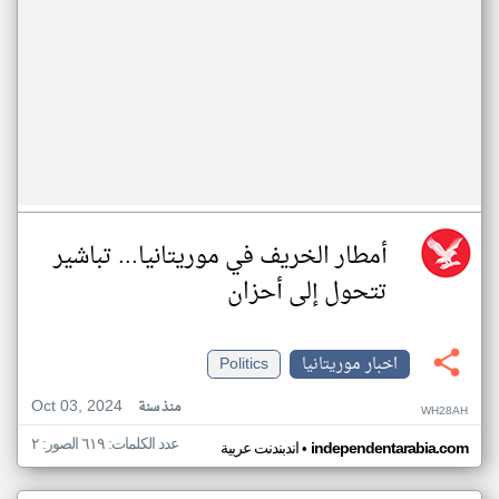
أمطار الخريف في موريتانيا... تباشير
تتحول إلى أحزان
اخبار موريتانيا
Politics
Oct 03, 2024
منذ سنة
WH28AH
عدد الكلمات: ٦١٩ الصور: ٢
•
independentarabia.com
اندبندنت عربية