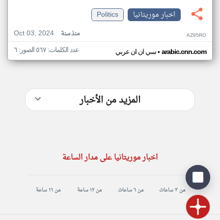
اخبار موريتانيا
Politics
Oct 03, 2024
منذ سنة
AZ95RO
عدد الكلمات: ٥٦٧ الصور: ٦
•
arabic.cnn.com
سي ان ان عربي
المزيد من الأخبار
اخبار موريتانيا على مدار الساعة
من ٣ ساعات
من ٦ ساعات
من ١٢ ساعة
من ١٦ ساعة