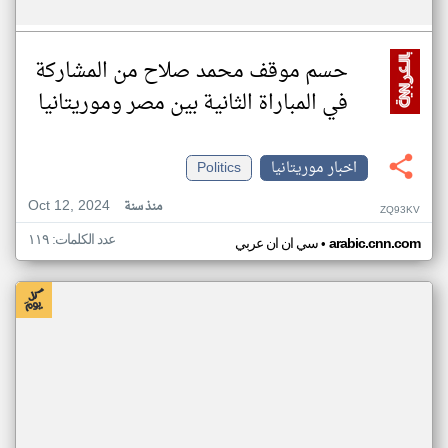
حسم موقف محمد صلاح من المشاركة
في المباراة الثانية بين مصر وموريتانيا
اخبار موريتانيا
Politics
Oct 12, 2024
منذ سنة
ZQ93KV
عدد الكلمات: ١١٩
•
arabic.cnn.com
سي ان ان عربي