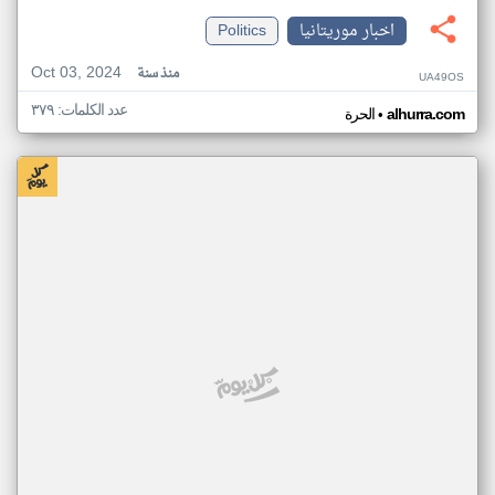
اخبار موريتانيا
Politics
Oct 03, 2024
منذ سنة
UA49OS
عدد الكلمات: ٣٧٩
•
alhurra.com
الحرة