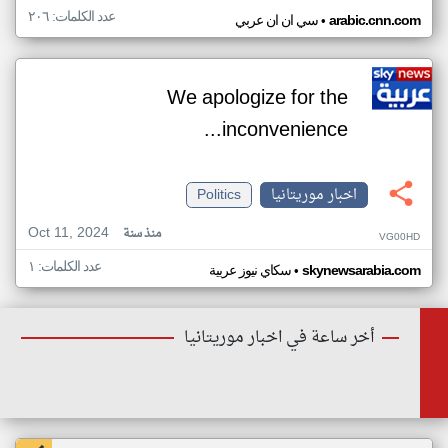
عدد الكلمات: ٢٠٦
•
arabic.cnn.com
سي ان ان عربي
We apologize for the
inconvenience...
اخبار موريتانيا
Politics
Oct 11, 2024
منذ سنة
VG00HD
عدد الكلمات: ١
•
skynewsarabia.com
سكاي نيوز عربية
أخر ساعة في اخبار موريتانيا