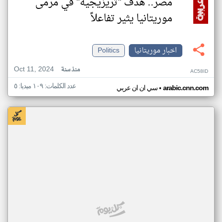
مصر.. هدف "تريزيجيه" في مرمى
موريتانيا يثير تفاعلاً
اخبار موريتانيا
Politics
Oct 11, 2024
منذ سنة
AC58ID
عدد الكلمات: ١٠٩ ميديا: ٥
•
arabic.cnn.com
سي ان ان عربي