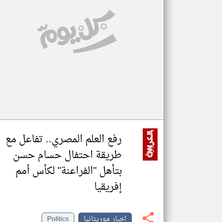
تعبر
المقالات
الموجوده
هنا عن
وجهة
نظر
كاتبيها.
رفع العلم المصري.. تفاعل مع
طريقة احتفال حسام حسن
بتأهل "الفراعنة" لكأس أمم
إفريقيا
اخبار موريتانيا
Politics