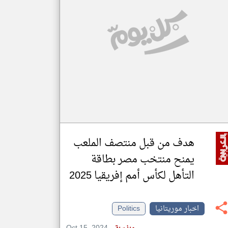
klyoum.com
تغيير الدولة
مصادر الأخبار من موريتانيا
اخبار موريتانيا على مدار الساعة
أهم اخبار موريتانيا العاجلة والمباشرة
هدف من قبل منتصف الملعب
يمنح منتخب مصر بطاقة
التأهل لكأس أمم إفريقيا 2025
اخبار موريتانيا
Politics