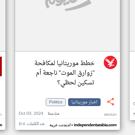
خطط موريتانيا لمكافحة
"زوارق الموت" ناجعة أم
تسكين لحظي؟
اخبار موريتانيا
Politics
Oct 03, 2024
منذ سنة
O
WE05ZH
عدد الكلمات: ٥١٨
•
independentarabia.com
اندبندنت عربية
m