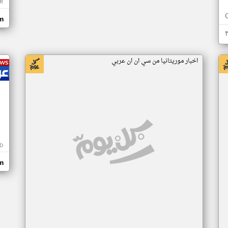
R
m
اخبار موريتانيا من سي ان ان عربي
D
m