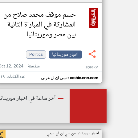
حسم موقف محمد صلاح من
المشاركة في المباراة الثانية
بين مصر وموريتانيا
اخبار موريتانيا
Politics
Oct 12, 2024
منذ سنة
ZQ93KV
عدد الكلمات: ١١٩
•
arabic.cnn.com
سي ان ان عربي
أخر ساعة في اخبار موريتاني
اخبار موريتانيا من سي ان ان عربي