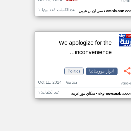
Oct 15, 2024
منذ سنة
UP28T
عدد الكلمات: ١١٤ ميديا: ١
•
arabic.cnn.co
سي ان ان عربي
We apologize for the
inconvenience...
اخبار موريتانيا
Politics
Oct 11, 2024
منذ سنة
VG00H
عدد الكلمات: ١
•
skynewsarabia.co
سكاي نيوز عربية