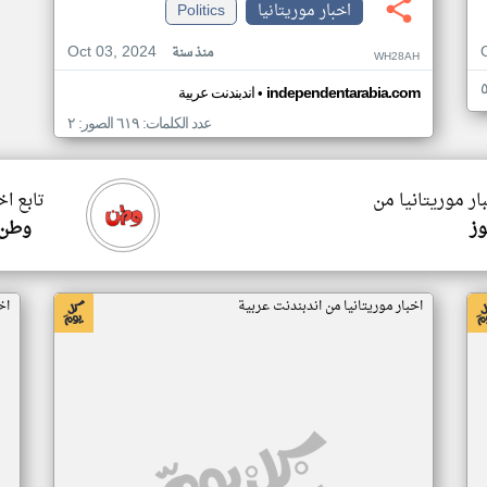
اخبار موريتانيا
Politics
Oct 03, 2024
منذ سنة
WH28AH
•
independentarabia.com
اندبندنت عربية
عدد الكلمات: ٦١٩ الصور: ٢
ار موريتانيا من
تابع اخ
وز
وطن 
اخبار موريتانيا من اندبندنت عربية
اخ