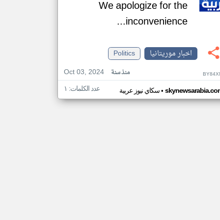
We apologize for the
inconvenience...
اخبار موريتانيا
Politics
Oct 03, 2024
منذ سنة
BY84X
عدد الكلمات: ١
•
skynewsarabia.co
سكاي نيوز عربية