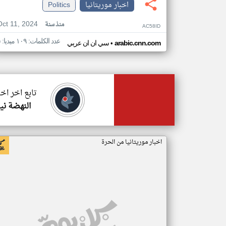
اخبار موريتانيا
Politics
Oct 11, 2024
منذ سنة
AC58ID
عدد الكلمات: ١٠٩ ميديا: ٥
•
arabic.cnn.com
سي ان ان عربي
تابع اخر اخب
النهضة ني
اخبار موريتانيا من الحرة