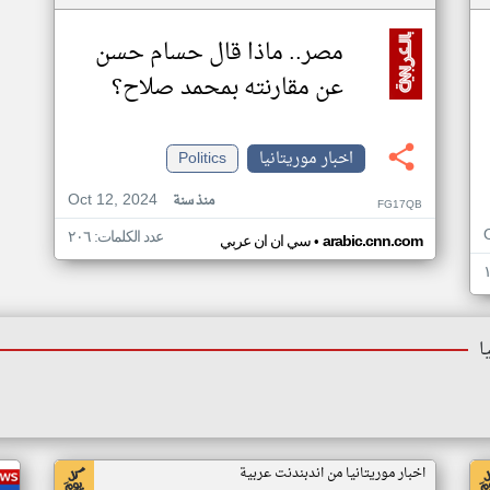
مصر.. ماذا قال حسام حسن
عن مقارنته بمحمد صلاح؟
اخبار موريتانيا
Politics
Oct 12, 2024
منذ سنة
FG17QB
عدد الكلمات: ٢٠٦
•
arabic.cnn.com
سي ان ان عربي
ا
اخبار موريتانيا من اندبندنت عربية