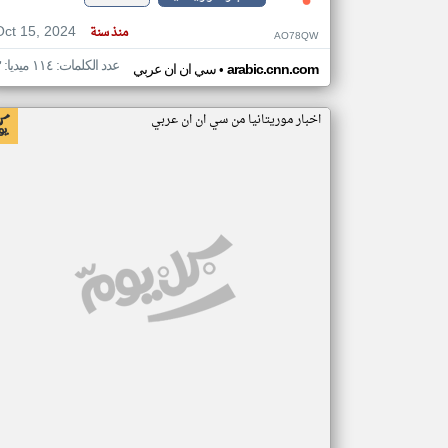
Oct 15, 2024
منذ سنة
AO78QW
عدد الكلمات: ١١٤ ميديا: ٣
•
arabic.cnn.com
سي ان ان عربي
اخبار موريتانيا من سي ان ان عربي