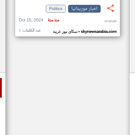
اخبار موريتانيا
Politics
Oct 15, 2024
منذ سنة
XF30UM
عدد الكلمات: ١
•
skynewsarabia.com
سكاي نيوز عربية