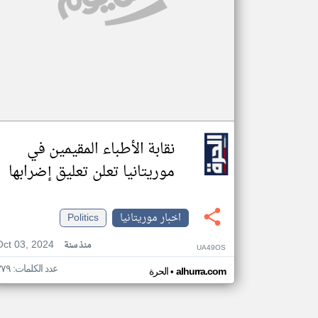
نقابة الأطباء المقيمين في
موريتانيا تعلن تعليق إضرابها
اخبار موريتانيا
Politics
Oct 03, 2024
منذ سنة
UA49OS
عدد الكلمات: ٣٧٩
•
alhurra.com
الحرة