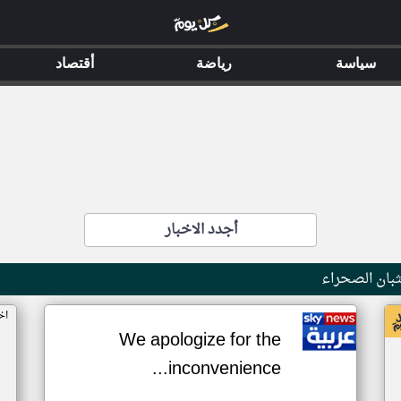
سياسة
رياضة
أقتصاد
أجدد الاخبار
بان الصحراء
اخ
We apologize for the
inconvenience...