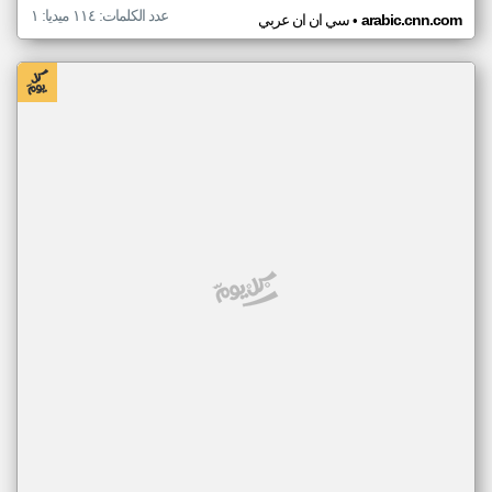
عدد الكلمات: ١١٤ ميديا: ١
•
arabic.cnn.com
سي ان ان عربي