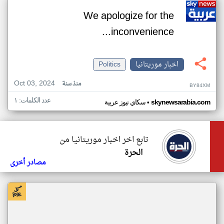
We apologize for the
inconvenience...
اخبار موريتانيا
Politics
Oct 03, 2024
منذ سنة
BY84XM
عدد الكلمات: ١
•
skynewsarabia.com
سكاي نيوز عربية
تابع اخر اخبار موريتانيا من
الحرة
مصادر أخرى