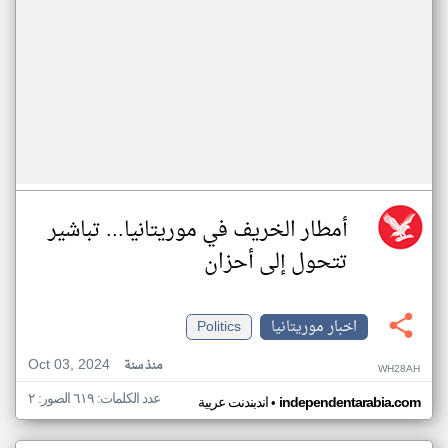
أمطار الخريف في موريتانيا... تباشير
تتحول إلى أحزان
اخبار موريتانيا
Politics
Oct 03, 2024
منذ سنة
WH28AH
عدد الكلمات: ٦١٩ الصور: ٢
•
independentarabia.com
اندبندنت عربية