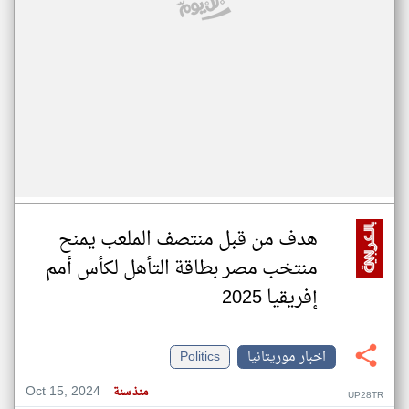
هدف من قبل منتصف الملعب يمنح
منتخب مصر بطاقة التأهل لكأس أمم
إفريقيا 2025
اخبار موريتانيا
Politics
Oct 15, 2024
منذ سنة
UP28TR