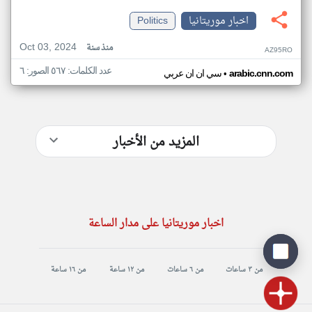
اخبار موريتانيا
Politics
Oct 03, 2024
منذ سنة
AZ95RO
عدد الكلمات: ٥٦٧ الصور: ٦
•
arabic.cnn.com
سي ان ان عربي
المزيد من الأخبار
اخبار موريتانيا على مدار الساعة
من ٣ ساعات
من ٦ ساعات
من ١٢ ساعة
من ١٦ ساعة