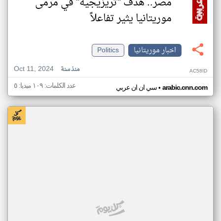
مصر.. هدف "تريزيجيه" في مرمى
موريتانيا يثير تفاعلاً
اخبار موريتانيا
Politics
Oct 11, 2024
منذ سنة
AC58ID
عدد الكلمات: ١٠٩ ميديا: ٥
•
arabic.cnn.com
سي ان ان عربي