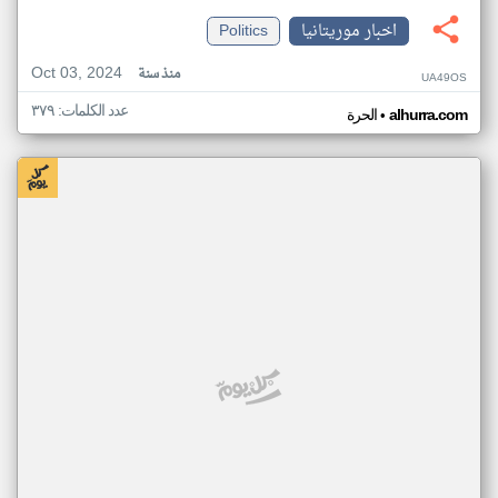
اخبار موريتانيا
Politics
Oct 03, 2024
منذ سنة
UA49OS
عدد الكلمات: ٣٧٩
•
alhurra.com
الحرة