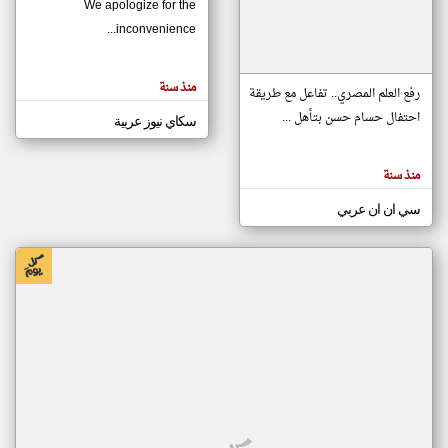
We apologize for the
inconvenience...
klyoum.com
تغيير الدولة
منذ سنة
تعبر
رفع العلم المصري.. تفاعل مع طريقة
مصادر الأخبار من موريتانيا
المقالات
الموجوده
احتفال حسام حسن بتأهل ...
سكاي نيوز عربية
اخبار موريتانيا على مدار الساعة
هنا عن
وجهة
نظر
أهم اخبار موريتانيا العاجلة والمباشرة
كاتبيها.
منذ سنة
سي ان ان عربي