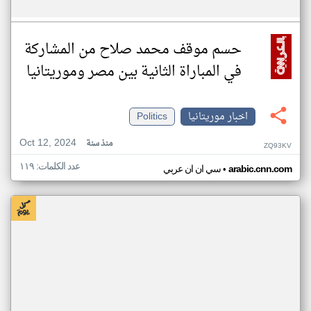
حسم موقف محمد صلاح من المشاركة
في المباراة الثانية بين مصر وموريتانيا
اخبار موريتانيا
Politics
Oct 12, 2024
منذ سنة
ZQ93KV
عدد الكلمات: ١١٩
•
arabic.cnn.com
سي ان ان عربي