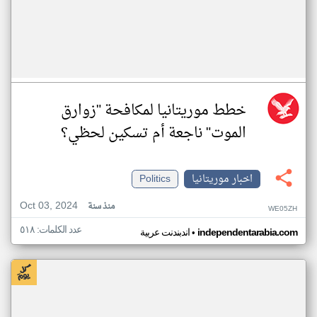
خطط موريتانيا لمكافحة "زوارق
الموت" ناجعة أم تسكين لحظي؟
اخبار موريتانيا
Politics
Oct 03, 2024
منذ سنة
WE05ZH
عدد الكلمات: ٥١٨
•
independentarabia.com
اندبندنت عربية