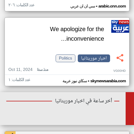
عدد الكلمات: ٢٠٦
•
arabic.cnn.com
سي ان ان عربي
We apologize for the
inconvenience...
اخبار موريتانيا
Politics
Oct 11, 2024
منذ سنة
VG00HD
عدد الكلمات: ١
•
skynewsarabia.com
سكاي نيوز عربية
أخر ساعة في اخبار موريتانيا