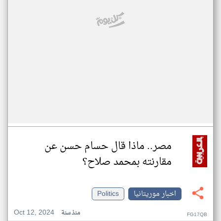
مصر.. ماذا قال حسام حسن عن
مقارنته بمحمد صلاح؟
اخبار موريتانيا
Politics
Oct 12, 2024
منذ سنة
FG17QB