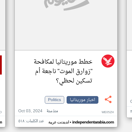
خطط موريتانيا لمكافحة
"زوارق الموت" ناجعة أم
تسكين لحظي؟
اخبار موريتانيا
Politics
Oct 03, 2024
منذ سنة
O
WE05ZH
عدد الكلمات: ٥١٨
•
independentarabia.com
اندبندنت عربية
m