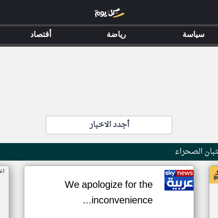
سياسة
رياضة
أقتصاد
أجدد الاخبار
بان الصحراء
اخ
We apologize for the
inconvenience...