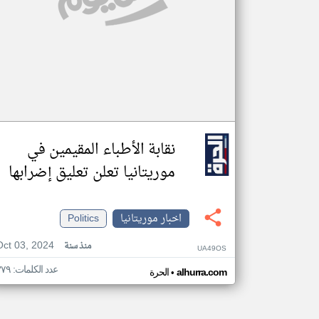
نقابة الأطباء المقيمين في
موريتانيا تعلن تعليق إضرابها
اخبار موريتانيا
Politics
Oct 03, 2024
منذ سنة
UA49OS
عدد الكلمات: ٣٧٩
•
alhurra.com
الحرة