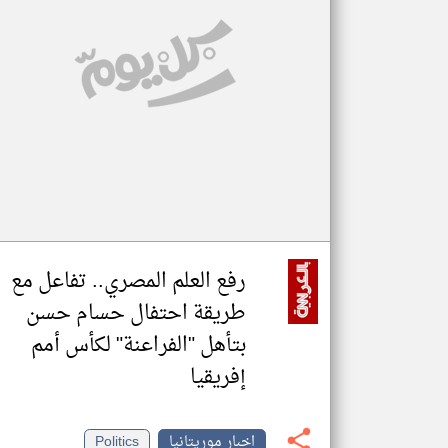
تعبر
المقالات
الموجوده
هنا عن
وجهة
نظر
كاتبيها.
رفع العلم المصري.. تفاعل مع
طريقة احتفال حسام حسن
بتأهل "الفراعنة" لكأس أمم
إفريقيا
اخبار موريتانيا
Politics