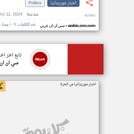
اخبار موريتانيا
Politics
Oct 11, 2024
منذ سنة
AC58ID
عدد الكلمات: ١٠٩ ميديا: ٥
•
arabic.cnn.com
سي ان ان عربي
تابع اخر اخب
سي ان ان
اخبار موريتانيا من الحرة