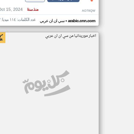
Oct 15, 2024
منذ سنة
AO78QW
عدد الكلمات: ١١٤ ميديا: ٣
•
arabic.cnn.com
سي ان ان عربي
اخبار موريتانيا من سي ان ان عربي