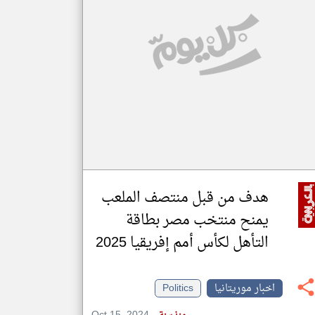
klyoum.com
تغيير الدولة
مصادر الأخبار من موريتانيا
اخبار موريتانيا على مدار الساعة
أهم اخبار موريتانيا العاجلة والمباشرة
هدف من قبل منتصف الملعب
يمنح منتخب مصر بطاقة
التأهل لكأس أمم إفريقيا 2025
اخبار موريتانيا
Politics