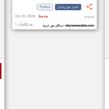
اخبار موريتانيا
Politics
Oct 15, 2024
منذ سنة
XF30UM
عدد الكلمات: ١
•
skynewsarabia.com
سكاي نيوز عربية