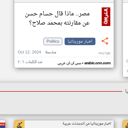
مصر.. ماذا قال حسام حسن
عن مقارنته بمحمد صلاح؟
اخبار موريتانيا
Politics
Oct 12, 2024
منذ سنة
FG17QB
عدد الكلمات: ٢٠٦
•
arabic.cnn.com
سي ان ان عربي
ا
اخبار موريتانيا من اندبندنت عربية