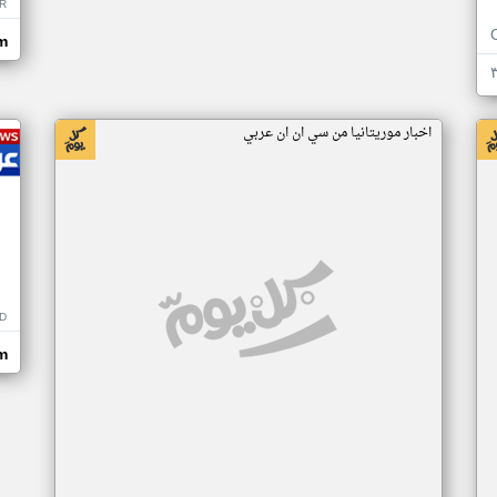
R
m
اخبار موريتانيا من سي ان ان عربي
D
m