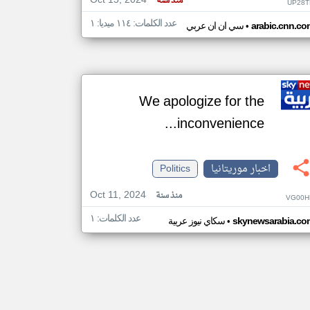
Oct 15, 2024
منذ سنة
UP28T
عدد الكلمات: ١١٤ ميديا: ١
•
arabic.cnn.co
سي ان ان عربي
We apologize for the
inconvenience...
اخبار موريتانيا
Politics
Oct 11, 2024
منذ سنة
VG00H
عدد الكلمات: ١
•
skynewsarabia.co
سكاي نيوز عربية