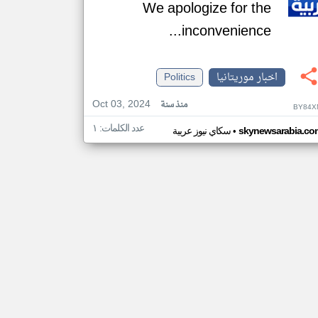
We apologize for the
inconvenience...
اخبار موريتانيا
Politics
Oct 03, 2024
منذ سنة
BY84X
عدد الكلمات: ١
•
skynewsarabia.co
سكاي نيوز عربية