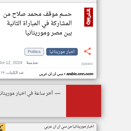
حسم موقف محمد صلاح من
المشاركة في المباراة الثانية
بين مصر وموريتانيا
اخبار موريتانيا
Politics
Oct 12, 2024
منذ سنة
ZQ93KV
عدد الكلمات: ١١٩
•
arabic.cnn.com
سي ان ان عربي
أخر ساعة في اخبار موريتاني
اخبار موريتانيا من سي ان ان عربي