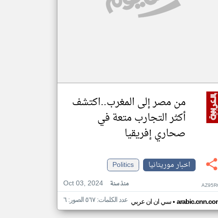
من مصر إلى المغرب..اكتشف
أكثر التجارب متعة في
صحاري إفريقيا
اخبار موريتانيا
Politics
Oct 03, 2024
منذ سنة
AZ95R
عدد الكلمات: ٥٦٧ الصور: ٦
•
arabic.cnn.co
سي ان ان عربي