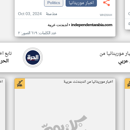
اخبار موريتانيا
Politics
Oct 03, 2024
منذ سنة
WH28AH
•
independentarabia.com
اندبندنت عربية
عدد الكلمات: ٦١٩ الصور: ٢
ار موريتانيا من
تابع اخ
 عربي
الحرة
اخبار موريتانيا من اندبندنت عربية
اخ