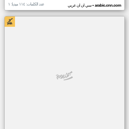
عدد الكلمات: ١١٤ ميديا: ١
•
arabic.cnn.com
سي ان ان عربي