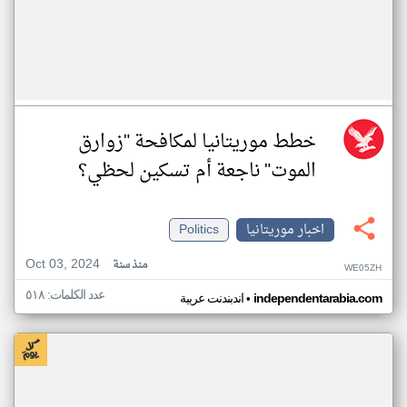
خطط موريتانيا لمكافحة "زوارق
الموت" ناجعة أم تسكين لحظي؟
اخبار موريتانيا
Politics
Oct 03, 2024
منذ سنة
WE05ZH
عدد الكلمات: ٥١٨
•
independentarabia.com
اندبندنت عربية