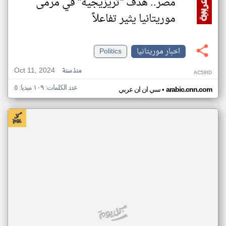
مصر.. هدف "تريزيجيه" في مرمى
موريتانيا يثير تفاعلاً
اخبار موريتانيا
Politics
Oct 11, 2024
منذ سنة
AC58ID
عدد الكلمات: ١٠٩ ميديا: ٥
•
arabic.cnn.com
سي ان ان عربي