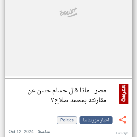
مصر.. ماذا قال حسام حسن عن
مقارنته بمحمد صلاح؟
اخبار موريتانيا
Politics
Oct 12, 2024
منذ سنة
FG17QB