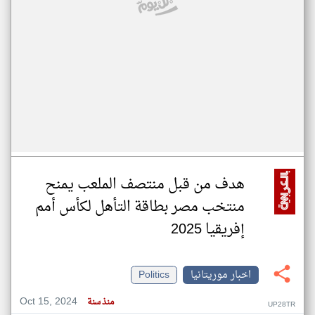
هدف من قبل منتصف الملعب يمنح
منتخب مصر بطاقة التأهل لكأس أمم
إفريقيا 2025
اخبار موريتانيا
Politics
Oct 15, 2024
منذ سنة
UP28TR