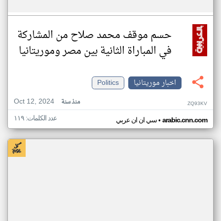
حسم موقف محمد صلاح من المشاركة
في المباراة الثانية بين مصر وموريتانيا
اخبار موريتانيا
Politics
Oct 12, 2024
منذ سنة
ZQ93KV
عدد الكلمات: ١١٩
•
arabic.cnn.com
سي ان ان عربي