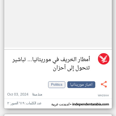
أمطار الخريف في موريتانيا... تباشير
تتحول إلى أحزان
اخبار موريتانيا
Politics
Oct 03, 2024
منذ سنة
WH28AH
عدد الكلمات: ٦١٩ الصور: ٢
•
independentarabia.com
اندبندنت عربية