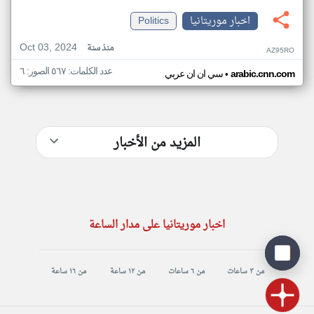
اخبار موريتانيا
Politics
Oct 03, 2024
منذ سنة
AZ95RO
عدد الكلمات: ٥٦٧ الصور: ٦
•
arabic.cnn.com
سي ان ان عربي
المزيد من الأخبار
اخبار موريتانيا على مدار الساعة
من ٣ ساعات
من ٦ ساعات
من ١٢ ساعة
من ١٦ ساعة