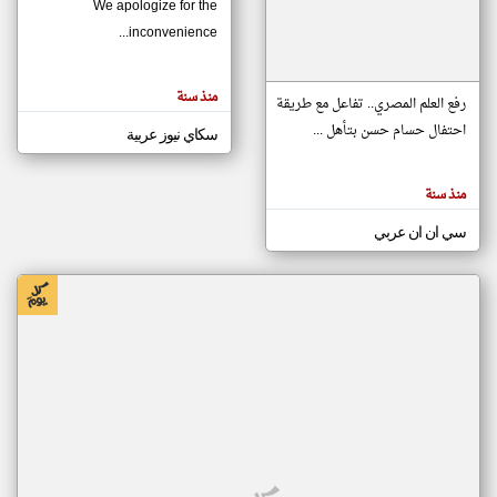
We apologize for the
inconvenience...
klyoum.com
تغيير الدولة
منذ سنة
تعبر
رفع العلم المصري.. تفاعل مع طريقة
مصادر الأخبار من موريتانيا
المقالات
الموجوده
احتفال حسام حسن بتأهل ...
سكاي نيوز عربية
اخبار موريتانيا على مدار الساعة
هنا عن
وجهة
نظر
أهم اخبار موريتانيا العاجلة والمباشرة
كاتبيها.
منذ سنة
سي ان ان عربي