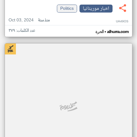
اخبار موريتانيا
Politics
Oct 03, 2024
منذ سنة
UA49OS
عدد الكلمات: ٣٧٩
•
alhurra.com
الحرة