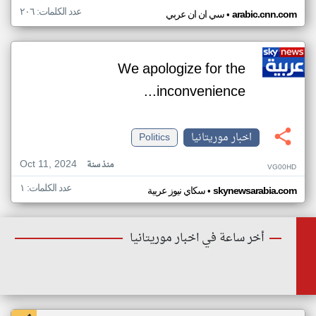
عدد الكلمات: ٢٠٦
•
arabic.cnn.com
سي ان ان عربي
We apologize for the
inconvenience...
اخبار موريتانيا
Politics
Oct 11, 2024
منذ سنة
VG00HD
عدد الكلمات: ١
•
skynewsarabia.com
سكاي نيوز عربية
أخر ساعة في اخبار موريتانيا