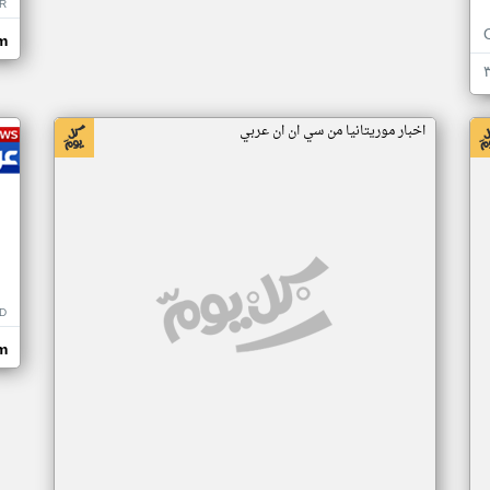
R
m
اخبار موريتانيا من سي ان ان عربي
D
m