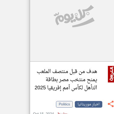
klyoum.com
تغيير الدولة
مصادر الأخبار من موريتانيا
اخبار موريتانيا على مدار الساعة
أهم اخبار موريتانيا العاجلة والمباشرة
هدف من قبل منتصف الملعب
يمنح منتخب مصر بطاقة
التأهل لكأس أمم إفريقيا 2025
اخبار موريتانيا
Politics