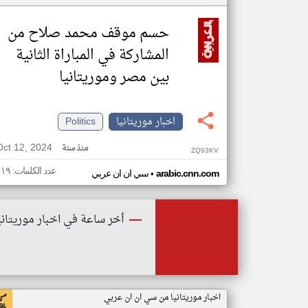
حسم موقف محمد صلاح من
المشاركة في المباراة الثانية
بين مصر وموريتانيا
اخبار موريتانيا
Politics
Oct 12, 2024
منذ سنة
ZQ93KV
عدد الكلمات: ١١٩
•
arabic.cnn.com
سي ان ان عربي
أخر ساعة في اخبار موريتاني
اخبار موريتانيا من سي ان ان عربي