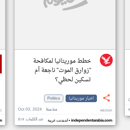
خطط موريتانيا لمكافحة
"زوارق الموت" ناجعة أم
تسكين لحظي؟
اخبار موريتانيا
Politics
Oct 03, 2024
منذ سنة
O
WE05ZH
عدد الكلمات: ٥١٨
•
independentarabia.com
اندبندنت عربية
m