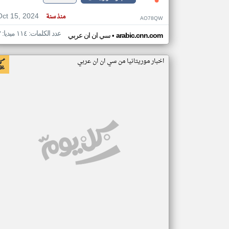
Oct 15, 2024
منذ سنة
AO78QW
عدد الكلمات: ١١٤ ميديا: ٣
•
arabic.cnn.com
سي ان ان عربي
اخبار موريتانيا من سي ان ان عربي