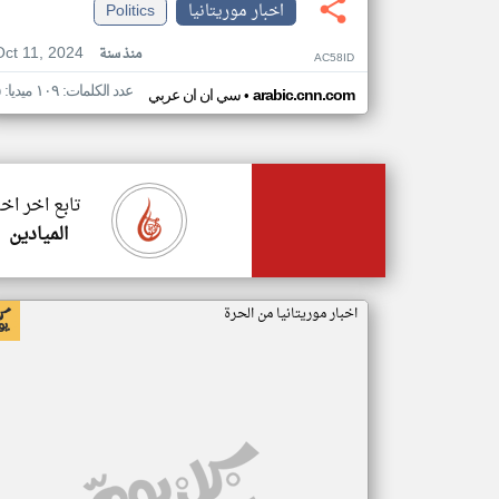
اخبار موريتانيا
Politics
Oct 11, 2024
منذ سنة
AC58ID
عدد الكلمات: ١٠٩ ميديا: ٥
•
arabic.cnn.com
سي ان ان عربي
تابع اخر اخب
الميادين
اخبار موريتانيا من الحرة