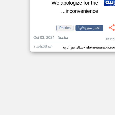
We apologize for the
inconvenience...
اخبار موريتانيا
Politics
Oct 03, 2024
منذ سنة
BY84X
عدد الكلمات: ١
•
skynewsarabia.co
سكاي نيوز عربية