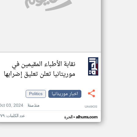
نقابة الأطباء المقيمين في
موريتانيا تعلن تعليق إضرابها
اخبار موريتانيا
Politics
Oct 03, 2024
منذ سنة
UA49OS
عدد الكلمات: ٣٧٩
•
alhurra.com
الحرة