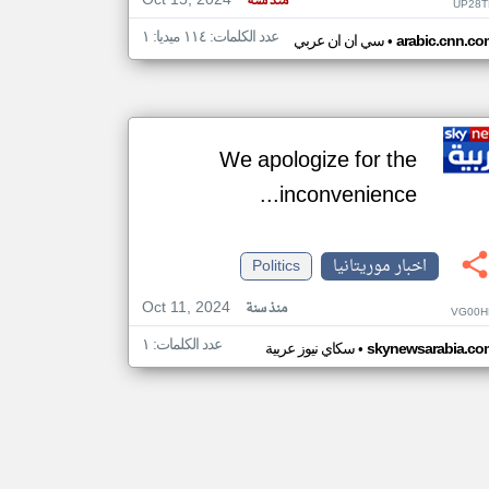
Oct 15, 2024
منذ سنة
UP28T
عدد الكلمات: ١١٤ ميديا: ١
•
arabic.cnn.co
سي ان ان عربي
We apologize for the
inconvenience...
اخبار موريتانيا
Politics
Oct 11, 2024
منذ سنة
VG00H
عدد الكلمات: ١
•
skynewsarabia.co
سكاي نيوز عربية