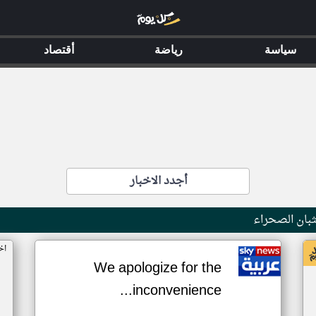
سياسة
رياضة
أقتصاد
أجدد الاخبار
بان الصحراء
اخ
We apologize for the
inconvenience...