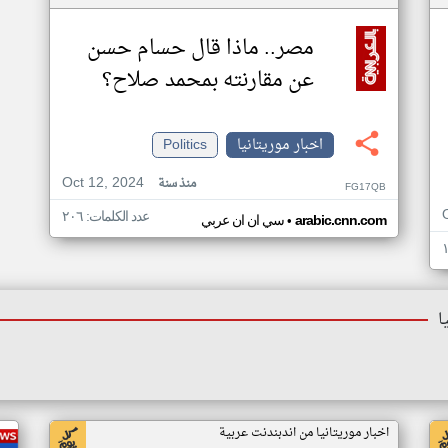
مصر.. ماذا قال حسام حسن
عن مقارنته بمحمد صلاح؟
اخبار موريتانيا
Politics
Oct 12, 2024
منذ سنة
FG17QB
عدد الكلمات: ٢٠٦
•
arabic.cnn.com
سي ان ان عربي
ا
اخبار موريتانيا من اندبندنت عربية