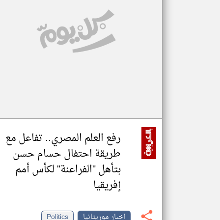
تعبر
المقالات
الموجوده
هنا عن
وجهة
نظر
كاتبيها.
رفع العلم المصري.. تفاعل مع
طريقة احتفال حسام حسن
بتأهل "الفراعنة" لكأس أمم
إفريقيا
اخبار موريتانيا
Politics