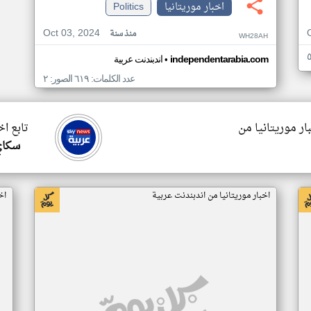
اخبار موريتانيا
Politics
Oct 03, 2024
منذ سنة
WH28AH
•
independentarabia.com
اندبندنت عربية
عدد الكلمات: ٦١٩ الصور: ٢
ار موريتانيا من
تابع اخ
سكاي
اخبار موريتانيا من اندبندنت عربية
اخ