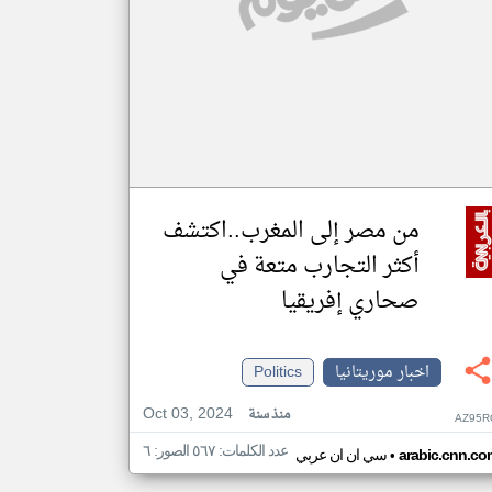
من مصر إلى المغرب..اكتشف
أكثر التجارب متعة في
صحاري إفريقيا
اخبار موريتانيا
Politics
Oct 03, 2024
منذ سنة
AZ95R
عدد الكلمات: ٥٦٧ الصور: ٦
•
arabic.cnn.co
سي ان ان عربي