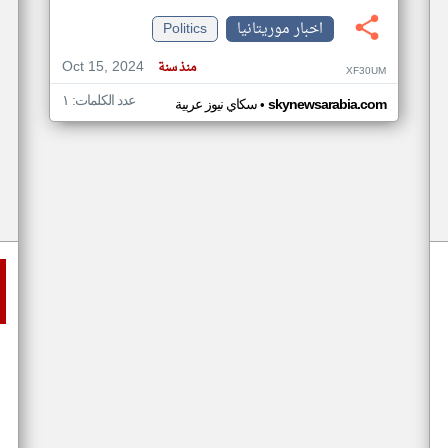
اخبار موريتانيا
Politics
Oct 15, 2024
منذ سنة
XF30UM
عدد الكلمات: ١
•
skynewsarabia.com
سكاي نيوز عربية