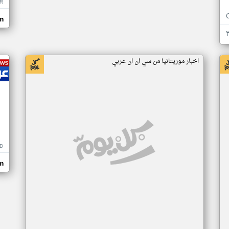
R
m
اخبار موريتانيا من سي ان ان عربي
D
m