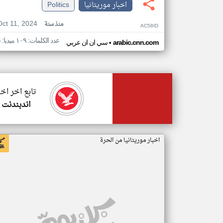
اخبار موريتانيا
Politics
Oct 11, 2024
منذ سنة
AC58ID
عدد الكلمات: ١٠٩ ميديا: ٥
•
arabic.cnn.com
سي ان ان عربي
تابع اخر اخب
اندبندنت 
اخبار موريتانيا من الحرة