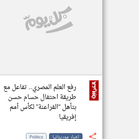
تعبر
المقالات
الموجوده
هنا عن
وجهة
نظر
كاتبيها.
رفع العلم المصري.. تفاعل مع
طريقة احتفال حسام حسن
بتأهل "الفراعنة" لكأس أمم
إفريقيا
اخبار موريتانيا
Politics