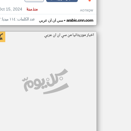
Oct 15, 2024
منذ سنة
AO78QW
عدد الكلمات: ١١٤ ميديا: ٣
•
arabic.cnn.com
سي ان ان عربي
اخبار موريتانيا من سي ان ان عربي