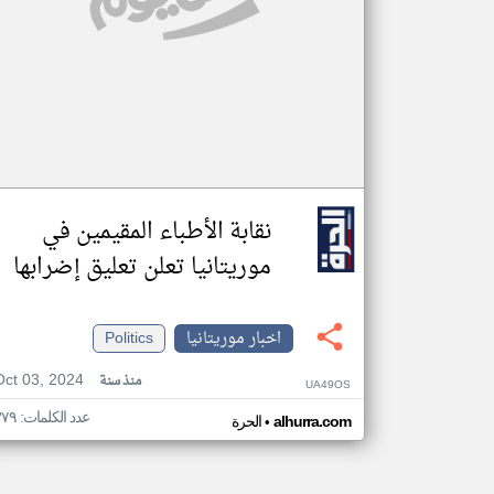
نقابة الأطباء المقيمين في
موريتانيا تعلن تعليق إضرابها
اخبار موريتانيا
Politics
Oct 03, 2024
منذ سنة
UA49OS
عدد الكلمات: ٣٧٩
•
alhurra.com
الحرة