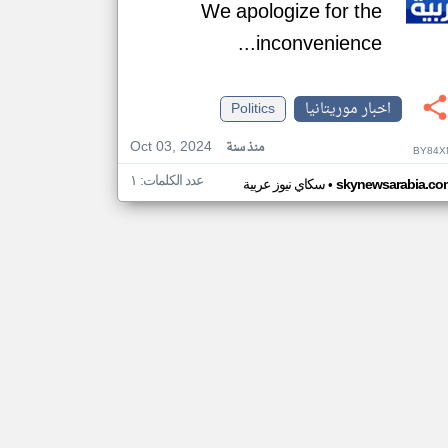
We apologize for the
inconvenience...
اخبار موريتانيا
Politics
Oct 03, 2024
منذ سنة
BY84X
عدد الكلمات: ١
•
skynewsarabia.co
سكاي نيوز عربية