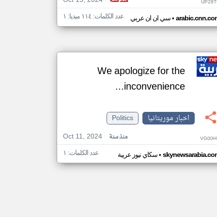
Oct 15, 2024
منذ سنة
UP28T
عدد الكلمات: ١١٤ ميديا: ١
•
arabic.cnn.co
سي ان ان عربي
We apologize for the
inconvenience...
اخبار موريتانيا
Politics
Oct 11, 2024
منذ سنة
VG00H
عدد الكلمات: ١
•
skynewsarabia.co
سكاي نيوز عربية