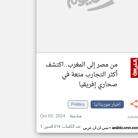
من مصر إلى المغرب..اكتشف
أكثر التجارب متعة في
صحاري إفريقيا
اخبار موريتانيا
Politics
Oct 03, 2024
منذ سنة
AZ95R
عدد الكلمات: ٥٦٧ الصور: ٦
•
arabic.cnn.co
سي ان ان عربي