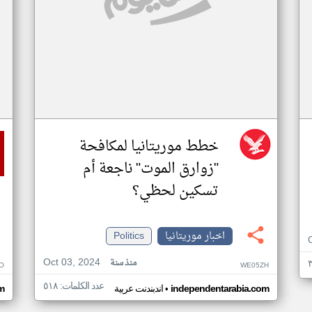
خطط موريتانيا لمكافحة
"زوارق الموت" ناجعة أم
تسكين لحظي؟
اخبار موريتانيا
Politics
Oct 03, 2024
منذ سنة
O
WE05ZH
عدد الكلمات: ٥١٨
•
independentarabia.com
اندبندنت عربية
m