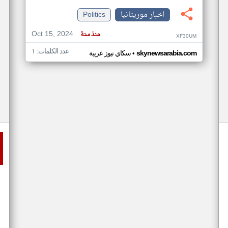
اخبار موريتانيا
Politics
Oct 15, 2024
منذ سنة
XF30UM
عدد الكلمات: ١
•
skynewsarabia.com
سكاي نيوز عربية