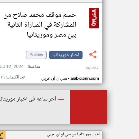
حسم موقف محمد صلاح من
المشاركة في المباراة الثانية
بين مصر وموريتانيا
اخبار موريتانيا
Politics
Oct 12, 2024
منذ سنة
ZQ93KV
عدد الكلمات: ١١٩
•
arabic.cnn.com
سي ان ان عربي
أخر ساعة في اخبار موريتاني
اخبار موريتانيا من سي ان ان عربي