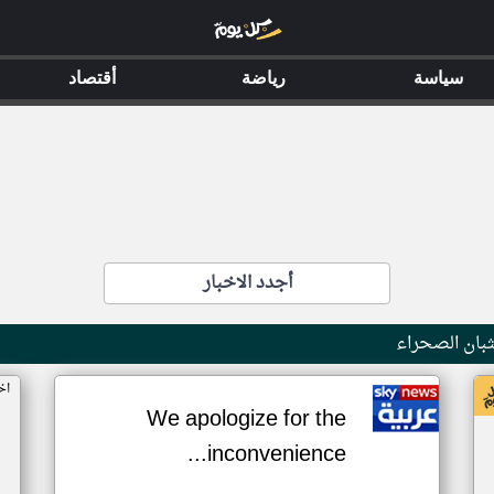
سياسة
رياضة
أقتصاد
أجدد الاخبار
بان الصحراء
اخ
We apologize for the
inconvenience...