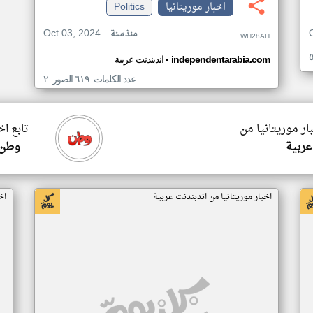
اخبار موريتانيا
Politics
Oct 03, 2024
منذ سنة
WH28AH
•
independentarabia.com
اندبندنت عربية
عدد الكلمات: ٦١٩ الصور: ٢
ار موريتانيا من
تابع اخ
عربية
وطن 
اخبار موريتانيا من اندبندنت عربية
اخ