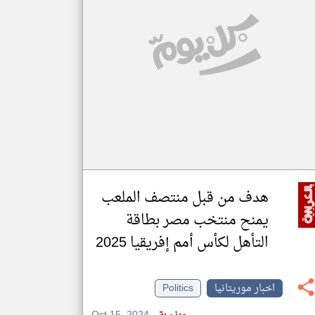
klyoum.com
تغيير الدولة
مصادر الأخبار من موريتانيا
اخبار موريتانيا على مدار الساعة
أهم اخبار موريتانيا العاجلة والمباشرة
هدف من قبل منتصف الملعب
يمنح منتخب مصر بطاقة
التأهل لكأس أمم إفريقيا 2025
اخبار موريتانيا
Politics