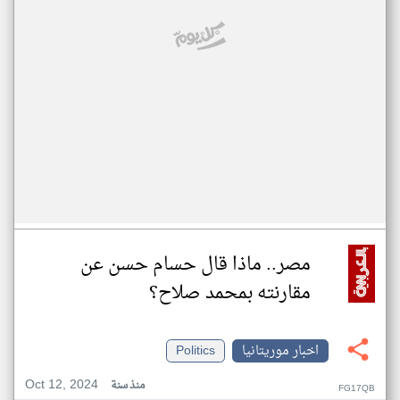
مصر.. ماذا قال حسام حسن عن
مقارنته بمحمد صلاح؟
اخبار موريتانيا
Politics
Oct 12, 2024
منذ سنة
FG17QB