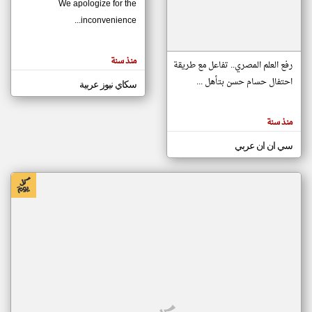
We apologize for the
inconvenience...
klyoum.com
تغيير الدولة
منذ سنة
تعبر
رفع العلم المصري.. تفاعل مع طريقة
مصادر الأخبار من موريتانيا
المقالات
الموجوده
احتفال حسام حسن بتأهل ...
سكاي نيوز عربية
اخبار موريتانيا على مدار الساعة
هنا عن
وجهة
نظر
أهم اخبار موريتانيا العاجلة والمباشرة
كاتبيها.
منذ سنة
سي ان ان عربي