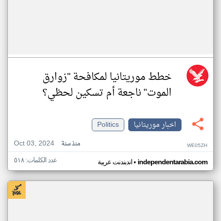
خطط موريتانيا لمكافحة "زوارق
الموت" ناجعة أم تسكين لحظي؟
اخبار موريتانيا
Politics
Oct 03, 2024
منذ سنة
WE05ZH
عدد الكلمات: ٥١٨
•
independentarabia.com
اندبندنت عربية