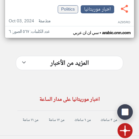
اخبار موريتانيا
Politics
Oct 03, 2024
منذ سنة
AZ95RO
عدد الكلمات: ٥٦٧ الصور: ٦
•
arabic.cnn.com
سي ان ان عربي
المزيد من الأخبار
اخبار موريتانيا على مدار الساعة
من ٣ ساعات
من ٦ ساعات
من ١٢ ساعة
من ١٦ ساعة