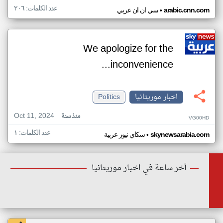
عدد الكلمات: ٢٠٦
•
arabic.cnn.com
سي ان ان عربي
We apologize for the
inconvenience...
اخبار موريتانيا
Politics
Oct 11, 2024
منذ سنة
VG00HD
عدد الكلمات: ١
•
skynewsarabia.com
سكاي نيوز عربية
أخر ساعة في اخبار موريتانيا