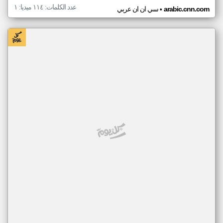
عدد الكلمات: ١١٤ ميديا: ١
•
arabic.cnn.com
سي ان ان عربي