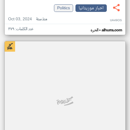
اخبار موريتانيا
Politics
Oct 03, 2024
منذ سنة
UA49OS
عدد الكلمات: ٣٧٩
•
alhurra.com
الحرة