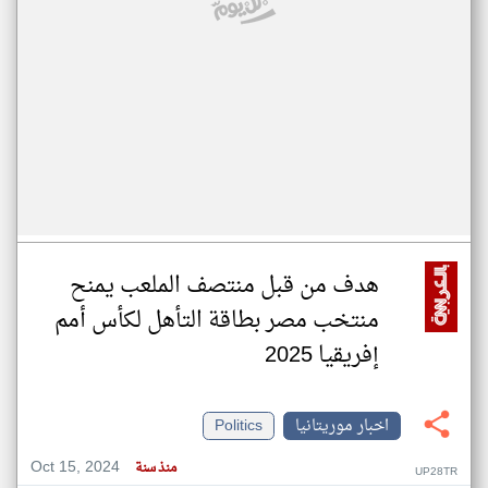
هدف من قبل منتصف الملعب يمنح
منتخب مصر بطاقة التأهل لكأس أمم
إفريقيا 2025
اخبار موريتانيا
Politics
Oct 15, 2024
منذ سنة
UP28TR