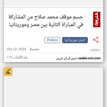
حسم موقف محمد صلاح من المشاركة
في المباراة الثانية بين مصر وموريتانيا
اخبار موريتانيا
Politics
Oct 12, 2024
منذ سنة
ZQ93KV
عدد الكلمات: ١١٩
•
arabic.cnn.com
سي ان ان عربي