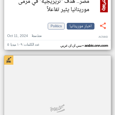
مصر.. هدف "تريزيجيه" في مرمى
موريتانيا يثير تفاعلاً
اخبار موريتانيا
Politics
Oct 11, 2024
منذ سنة
AC58ID
عدد الكلمات: ١٠٩ ميديا: ٥
•
arabic.cnn.com
سي ان ان عربي