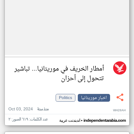
أمطار الخريف في موريتانيا... تباشير
تتحول إلى أحزان
اخبار موريتانيا
Politics
Oct 03, 2024
منذ سنة
WH28AH
عدد الكلمات: ٦١٩ الصور: ٢
•
independentarabia.com
اندبندنت عربية