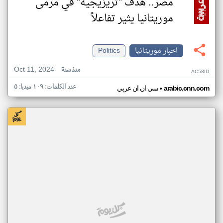
مصر.. هدف "تريزيجيه" في مرمى
موريتانيا يثير تفاعلاً
اخبار موريتانيا
Politics
Oct 11, 2024
منذ سنة
AC58ID
عدد الكلمات: ١٠٩ ميديا: ٥
•
arabic.cnn.com
سي ان ان عربي