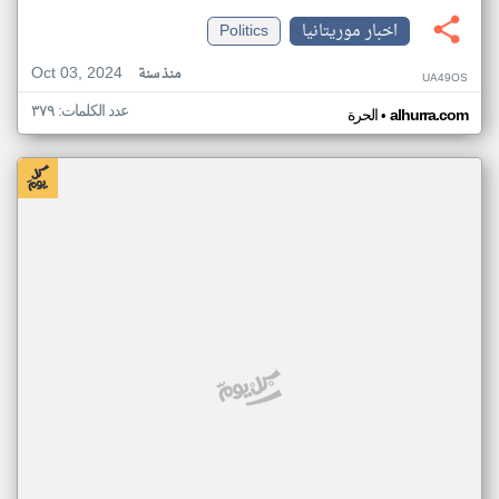
اخبار موريتانيا
Politics
Oct 03, 2024
منذ سنة
UA49OS
عدد الكلمات: ٣٧٩
•
alhurra.com
الحرة