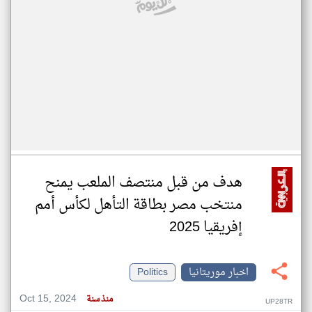
هدف من قبل منتصف الملعب يمنح
منتخب مصر بطاقة التأهل لكأس أمم
إفريقيا 2025
اخبار موريتانيا
Politics
Oct 15, 2024
منذ سنة
UP28TR