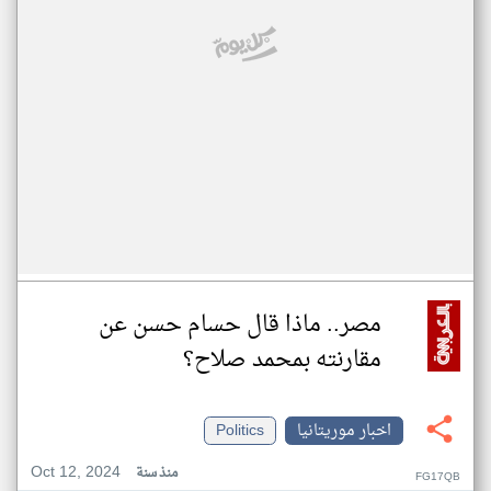
مصر.. ماذا قال حسام حسن عن
مقارنته بمحمد صلاح؟
اخبار موريتانيا
Politics
Oct 12, 2024
منذ سنة
FG17QB