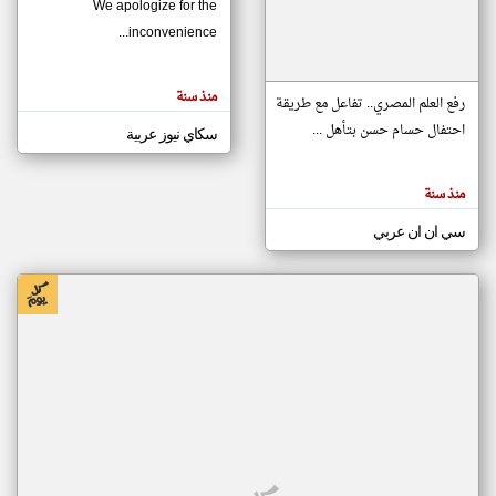
We apologize for the
inconvenience...
klyoum.com
تغيير الدولة
منذ سنة
تعبر
رفع العلم المصري.. تفاعل مع طريقة
مصادر الأخبار من موريتانيا
المقالات
الموجوده
احتفال حسام حسن بتأهل ...
سكاي نيوز عربية
اخبار موريتانيا على مدار الساعة
هنا عن
وجهة
نظر
أهم اخبار موريتانيا العاجلة والمباشرة
كاتبيها.
منذ سنة
سي ان ان عربي