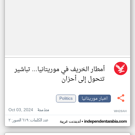
أمطار الخريف في موريتانيا... تباشير
تتحول إلى أحزان
اخبار موريتانيا
Politics
Oct 03, 2024
منذ سنة
WH28AH
عدد الكلمات: ٦١٩ الصور: ٢
•
independentarabia.com
اندبندنت عربية