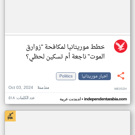
خطط موريتانيا لمكافحة "زوارق
الموت" ناجعة أم تسكين لحظي؟
اخبار موريتانيا
Politics
Oct 03, 2024
منذ سنة
WE05ZH
عدد الكلمات: ٥١٨
•
independentarabia.com
اندبندنت عربية