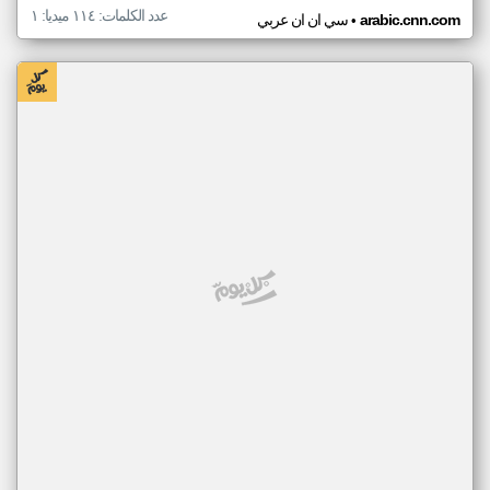
عدد الكلمات: ١١٤ ميديا: ١
•
arabic.cnn.com
سي ان ان عربي