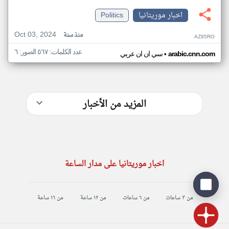
اخبار موريتانيا
Politics
Oct 03, 2024
منذ سنة
AZ95RO
عدد الكلمات: ٥٦٧ الصور: ٦
•
arabic.cnn.com
سي ان ان عربي
المزيد من الأخبار
اخبار موريتانيا على مدار الساعة
من ٣ ساعات
من ٦ ساعات
من ١٢ ساعة
من ١٦ ساعة