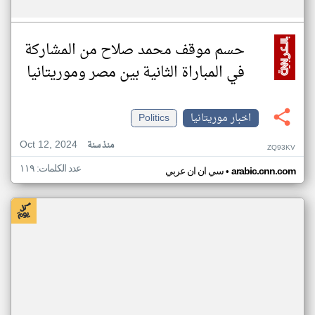
حسم موقف محمد صلاح من المشاركة
في المباراة الثانية بين مصر وموريتانيا
اخبار موريتانيا
Politics
Oct 12, 2024
منذ سنة
ZQ93KV
عدد الكلمات: ١١٩
•
arabic.cnn.com
سي ان ان عربي