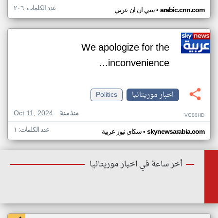
عدد الكلمات: ٢٠٦
•
arabic.cnn.com
سي ان ان عربي
We apologize for the
inconvenience...
اخبار موريتانيا
Politics
Oct 11, 2024
منذ سنة
VG00HD
عدد الكلمات: ١
•
skynewsarabia.com
سكاي نيوز عربية
أخر ساعة في اخبار موريتانيا