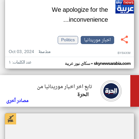
We apologize for the
inconvenience...
اخبار موريتانيا
Politics
Oct 03, 2024
منذ سنة
BY84XM
عدد الكلمات: ١
•
skynewsarabia.com
سكاي نيوز عربية
تابع اخر اخبار موريتانيا من
الحرة
مصادر أخرى