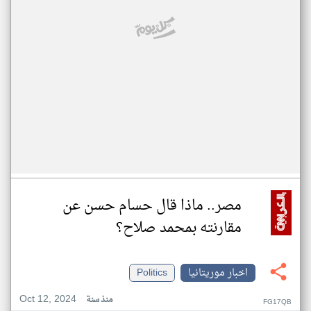
مصر.. ماذا قال حسام حسن عن
مقارنته بمحمد صلاح؟
اخبار موريتانيا
Politics
Oct 12, 2024
منذ سنة
FG17QB