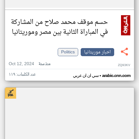
حسم موقف محمد صلاح من المشاركة
في المباراة الثانية بين مصر وموريتانيا
اخبار موريتانيا
Politics
Oct 12, 2024
منذ سنة
ZQ93KV
عدد الكلمات: ١١٩
•
arabic.cnn.com
سي ان ان عربي