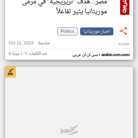
مصر.. هدف "تريزيجيه" في مرمى
موريتانيا يثير تفاعلاً
اخبار موريتانيا
Politics
Oct 11, 2024
منذ سنة
AC58ID
عدد الكلمات: ١٠٩ ميديا: ٥
•
arabic.cnn.com
سي ان ان عربي