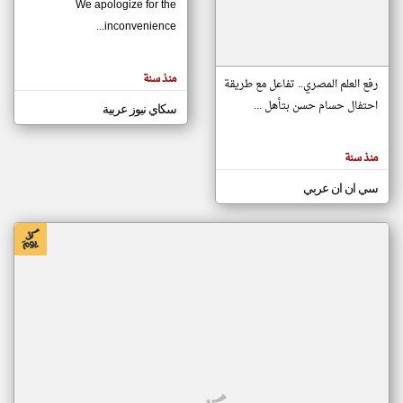
We apologize for the
inconvenience...
klyoum.com
تغيير الدولة
منذ سنة
تعبر
رفع العلم المصري.. تفاعل مع طريقة
مصادر الأخبار من موريتانيا
المقالات
الموجوده
احتفال حسام حسن بتأهل ...
سكاي نيوز عربية
اخبار موريتانيا على مدار الساعة
هنا عن
وجهة
نظر
أهم اخبار موريتانيا العاجلة والمباشرة
كاتبيها.
منذ سنة
سي ان ان عربي