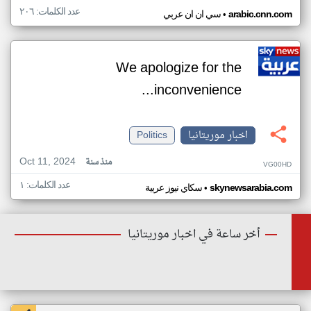
عدد الكلمات: ٢٠٦
•
arabic.cnn.com
سي ان ان عربي
We apologize for the
inconvenience...
اخبار موريتانيا
Politics
Oct 11, 2024
منذ سنة
VG00HD
عدد الكلمات: ١
•
skynewsarabia.com
سكاي نيوز عربية
أخر ساعة في اخبار موريتانيا