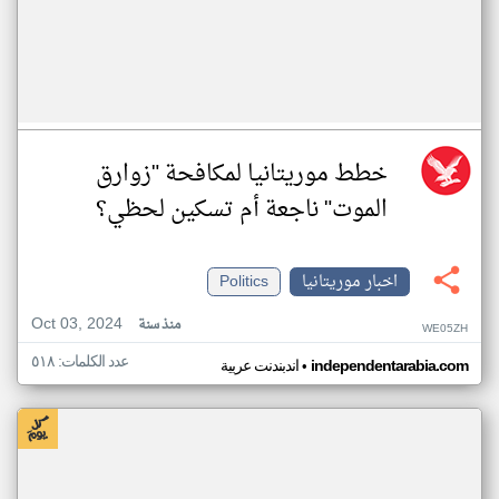
خطط موريتانيا لمكافحة "زوارق
الموت" ناجعة أم تسكين لحظي؟
اخبار موريتانيا
Politics
Oct 03, 2024
منذ سنة
WE05ZH
عدد الكلمات: ٥١٨
•
independentarabia.com
اندبندنت عربية