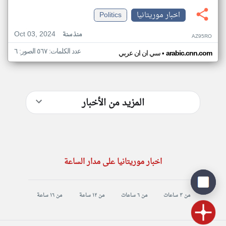
اخبار موريتانيا
Politics
Oct 03, 2024
منذ سنة
AZ95RO
عدد الكلمات: ٥٦٧ الصور: ٦
•
arabic.cnn.com
سي ان ان عربي
المزيد من الأخبار
اخبار موريتانيا على مدار الساعة
من ٣ ساعات
من ٦ ساعات
من ١٢ ساعة
من ١٦ ساعة