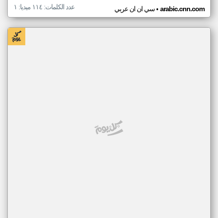
عدد الكلمات: ١١٤ ميديا: ١
•
arabic.cnn.com
سي ان ان عربي