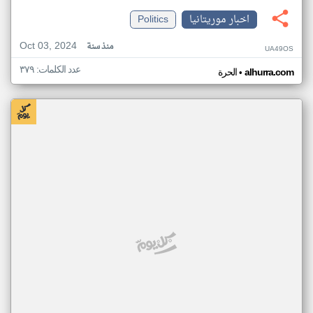
اخبار موريتانيا
Politics
Oct 03, 2024
منذ سنة
UA49OS
عدد الكلمات: ٣٧٩
•
alhurra.com
الحرة