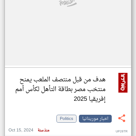
هدف من قبل منتصف الملعب يمنح
منتخب مصر بطاقة التأهل لكأس أمم
إفريقيا 2025
اخبار موريتانيا
Politics
Oct 15, 2024
منذ سنة
UP28TR