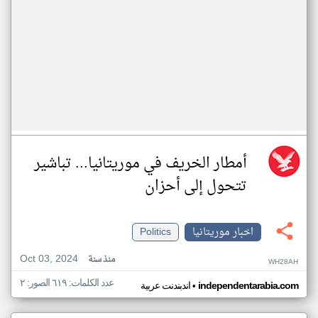
أمطار الخريف في موريتانيا... تباشير
تتحول إلى أحزان
اخبار موريتانيا
Politics
Oct 03, 2024
منذ سنة
WH28AH
عدد الكلمات: ٦١٩ الصور: ٢
•
independentarabia.com
اندبندنت عربية