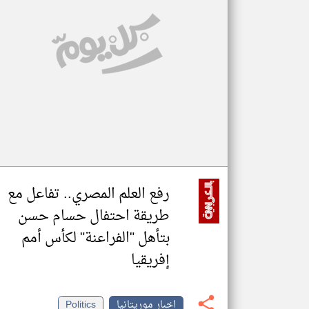
تعبر
المقالات
الموجوده
هنا عن
وجهة
نظر
كاتبيها.
رفع العلم المصري.. تفاعل مع
طريقة احتفال حسام حسن
بتأهل "الفراعنة" لكأس أمم
إفريقيا
اخبار موريتانيا
Politics