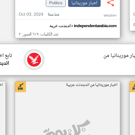
اخبار موريتانيا
Politics
Oct 03, 2024
منذ سنة
WH28AH
•
independentarabia.com
اندبندنت عربية
عدد الكلمات: ٦١٩ الصور: ٢
ار موريتانيا من
تابع اخ
اندبن
اخبار موريتانيا من اندبندنت عربية
اخ