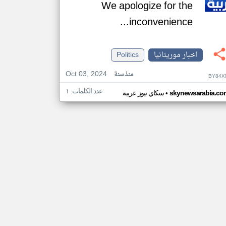
We apologize for the
inconvenience...
اخبار موريتانيا
Politics
Oct 03, 2024
منذ سنة
BY84X
عدد الكلمات: ١
•
skynewsarabia.co
سكاي نيوز عربية