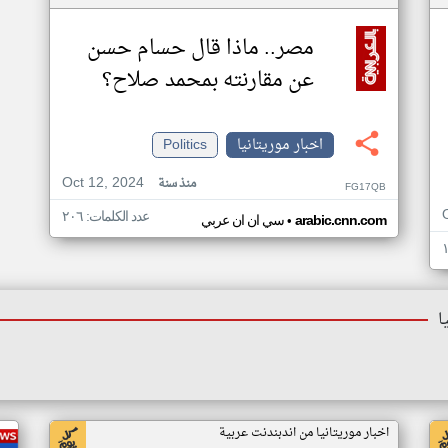
مصر.. ماذا قال حسام حسن
عن مقارنته بمحمد صلاح؟
اخبار موريتانيا
Politics
Oct 12, 2024
منذ سنة
FG17QB
عدد الكلمات: ٢٠٦
•
arabic.cnn.com
سي ان ان عربي
ا
اخبار موريتانيا من اندبندنت عربية