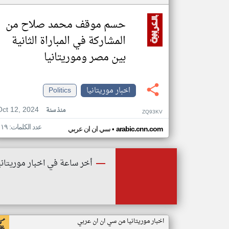
حسم موقف محمد صلاح من
المشاركة في المباراة الثانية
بين مصر وموريتانيا
اخبار موريتانيا
Politics
Oct 12, 2024
منذ سنة
ZQ93KV
عدد الكلمات: ١١٩
•
arabic.cnn.com
سي ان ان عربي
أخر ساعة في اخبار موريتاني
اخبار موريتانيا من سي ان ان عربي