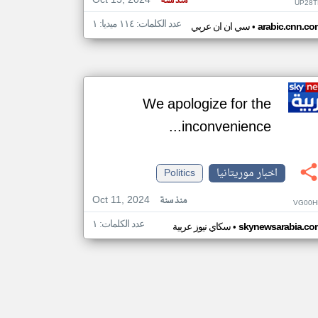
Oct 15, 2024
منذ سنة
UP28T
عدد الكلمات: ١١٤ ميديا: ١
•
arabic.cnn.co
سي ان ان عربي
We apologize for the
inconvenience...
اخبار موريتانيا
Politics
Oct 11, 2024
منذ سنة
VG00H
عدد الكلمات: ١
•
skynewsarabia.co
سكاي نيوز عربية