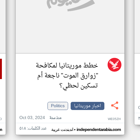
خطط موريتانيا لمكافحة
"زوارق الموت" ناجعة أم
تسكين لحظي؟
اخبار موريتانيا
Politics
Oct 03, 2024
منذ سنة
O
WE05ZH
عدد الكلمات: ٥١٨
•
independentarabia.com
اندبندنت عربية
m