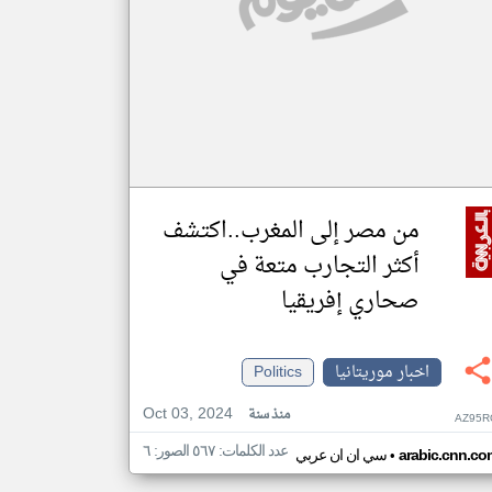
من مصر إلى المغرب..اكتشف
أكثر التجارب متعة في
صحاري إفريقيا
اخبار موريتانيا
Politics
Oct 03, 2024
منذ سنة
AZ95R
عدد الكلمات: ٥٦٧ الصور: ٦
•
arabic.cnn.co
سي ان ان عربي