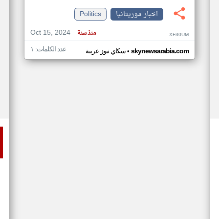
اخبار موريتانيا
Politics
Oct 15, 2024
منذ سنة
XF30UM
عدد الكلمات: ١
•
skynewsarabia.com
سكاي نيوز عربية