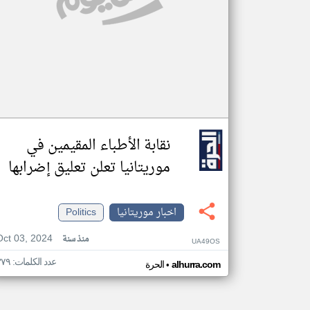
نقابة الأطباء المقيمين في
موريتانيا تعلن تعليق إضرابها
اخبار موريتانيا
Politics
Oct 03, 2024
منذ سنة
UA49OS
عدد الكلمات: ٣٧٩
•
alhurra.com
الحرة