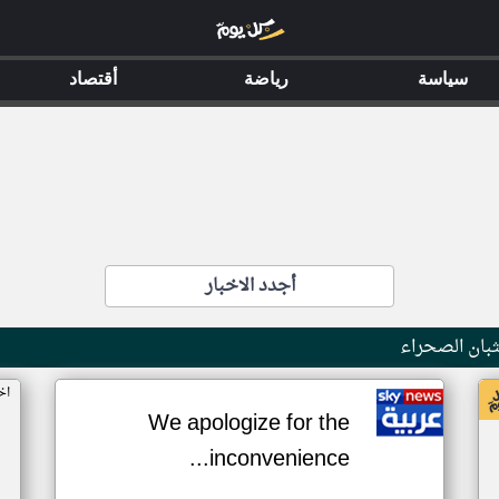
سياسة
رياضة
أقتصاد
أجدد الاخبار
بان الصحراء
اخ
We apologize for the
inconvenience...