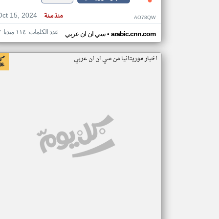
Oct 15, 2024
منذ سنة
AO78QW
عدد الكلمات: ١١٤ ميديا: ٣
•
arabic.cnn.com
سي ان ان عربي
اخبار موريتانيا من سي ان ان عربي