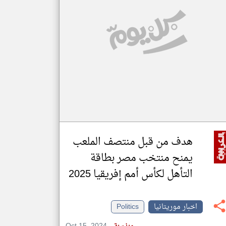
klyoum.com
تغيير الدولة
مصادر الأخبار من موريتانيا
اخبار موريتانيا على مدار الساعة
أهم اخبار موريتانيا العاجلة والمباشرة
هدف من قبل منتصف الملعب
يمنح منتخب مصر بطاقة
التأهل لكأس أمم إفريقيا 2025
اخبار موريتانيا
Politics