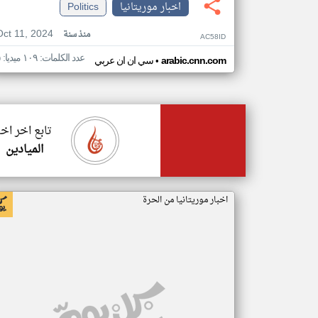
اخبار موريتانيا
Politics
Oct 11, 2024
منذ سنة
AC58ID
عدد الكلمات: ١٠٩ ميديا: ٥
•
arabic.cnn.com
سي ان ان عربي
تابع اخر اخب
الميادين
اخبار موريتانيا من الحرة