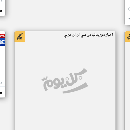
R
m
اخبار موريتانيا من سي ان ان عربي
D
m