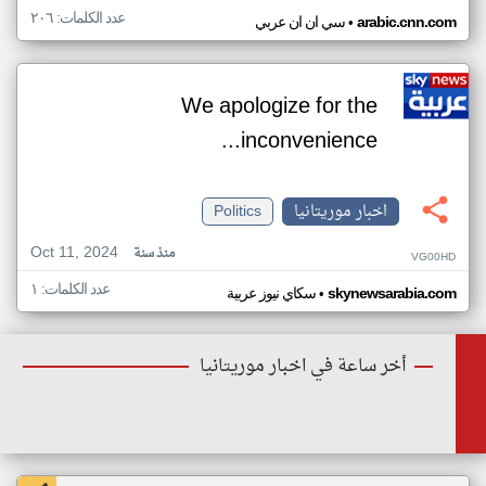
عدد الكلمات: ٢٠٦
•
arabic.cnn.com
سي ان ان عربي
We apologize for the
inconvenience...
اخبار موريتانيا
Politics
Oct 11, 2024
منذ سنة
VG00HD
عدد الكلمات: ١
•
skynewsarabia.com
سكاي نيوز عربية
أخر ساعة في اخبار موريتانيا