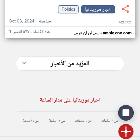
اخبار موريتانيا
Politics
Oct 03, 2024
منذ سنة
AZ95RO
عدد الكلمات: ٥٦٧ الصور: ٦
•
arabic.cnn.com
سي ان ان عربي
المزيد من الأخبار
اخبار موريتانيا على مدار الساعة
من ٣ ساعات
من ٦ ساعات
من ١٢ ساعة
من ١٦ ساعة