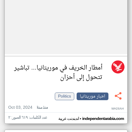
أمطار الخريف في موريتانيا... تباشير
تتحول إلى أحزان
اخبار موريتانيا
Politics
Oct 03, 2024
منذ سنة
WH28AH
عدد الكلمات: ٦١٩ الصور: ٢
•
independentarabia.com
اندبندنت عربية