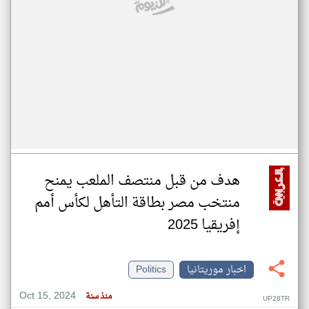
هدف من قبل منتصف الملعب يمنح
منتخب مصر بطاقة التأهل لكأس أمم
إفريقيا 2025
اخبار موريتانيا
Politics
Oct 15, 2024
منذ سنة
UP28TR