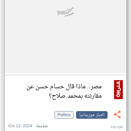
مصر.. ماذا قال حسام حسن عن
مقارنته بمحمد صلاح؟
اخبار موريتانيا
Politics
Oct 12, 2024
منذ سنة
FG17QB