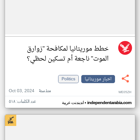
خطط موريتانيا لمكافحة "زوارق
الموت" ناجعة أم تسكين لحظي؟
اخبار موريتانيا
Politics
Oct 03, 2024
منذ سنة
WE05ZH
عدد الكلمات: ٥١٨
•
independentarabia.com
اندبندنت عربية