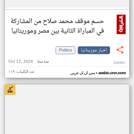
حسم موقف محمد صلاح من المشاركة
في المباراة الثانية بين مصر وموريتانيا
اخبار موريتانيا
Politics
Oct 12, 2024
منذ سنة
ZQ93KV
عدد الكلمات: ١١٩
•
arabic.cnn.com
سي ان ان عربي