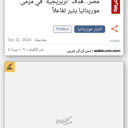
مصر.. هدف "تريزيجيه" في مرمى
موريتانيا يثير تفاعلاً
اخبار موريتانيا
Politics
Oct 11, 2024
منذ سنة
AC58ID
عدد الكلمات: ١٠٩ ميديا: ٥
•
arabic.cnn.com
سي ان ان عربي