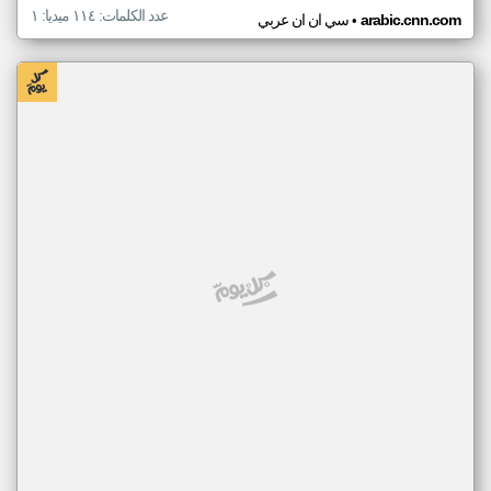
عدد الكلمات: ١١٤ ميديا: ١
•
arabic.cnn.com
سي ان ان عربي