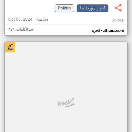
اخبار موريتانيا
Politics
Oct 03, 2024
منذ سنة
UA49OS
عدد الكلمات: ٣٧٩
•
alhurra.com
الحرة