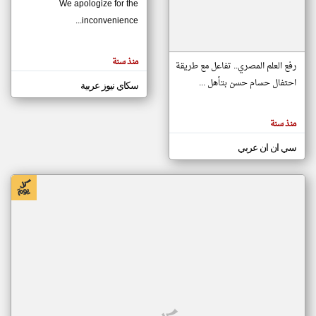
We apologize for the
inconvenience...
klyoum.com
تغيير الدولة
منذ سنة
تعبر
رفع العلم المصري.. تفاعل مع طريقة
مصادر الأخبار من موريتانيا
المقالات
الموجوده
احتفال حسام حسن بتأهل ...
سكاي نيوز عربية
اخبار موريتانيا على مدار الساعة
هنا عن
وجهة
نظر
أهم اخبار موريتانيا العاجلة والمباشرة
كاتبيها.
منذ سنة
سي ان ان عربي