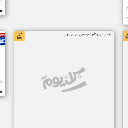
R
m
اخبار موريتانيا من سي ان ان عربي
D
m