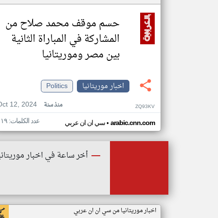
حسم موقف محمد صلاح من
المشاركة في المباراة الثانية
بين مصر وموريتانيا
اخبار موريتانيا
Politics
Oct 12, 2024
منذ سنة
ZQ93KV
عدد الكلمات: ١١٩
•
arabic.cnn.com
سي ان ان عربي
أخر ساعة في اخبار موريتاني
اخبار موريتانيا من سي ان ان عربي