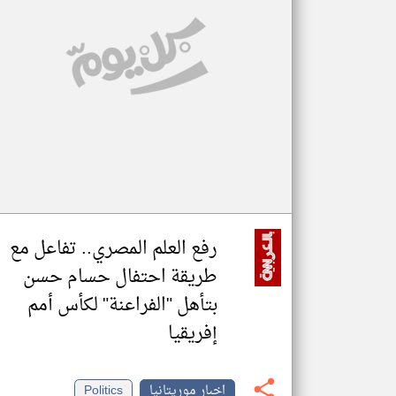
تعبر
المقالات
الموجوده
هنا عن
وجهة
نظر
كاتبيها.
رفع العلم المصري.. تفاعل مع
طريقة احتفال حسام حسن
بتأهل "الفراعنة" لكأس أمم
إفريقيا
اخبار موريتانيا
Politics