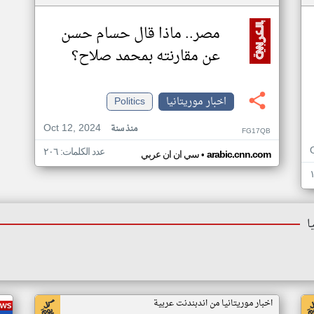
مصر.. ماذا قال حسام حسن
عن مقارنته بمحمد صلاح؟
اخبار موريتانيا
Politics
Oct 12, 2024
منذ سنة
FG17QB
عدد الكلمات: ٢٠٦
•
arabic.cnn.com
سي ان ان عربي
ا
اخبار موريتانيا من اندبندنت عربية