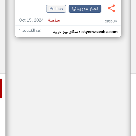
اخبار موريتانيا
Politics
Oct 15, 2024
منذ سنة
XF30UM
عدد الكلمات: ١
•
skynewsarabia.com
سكاي نيوز عربية