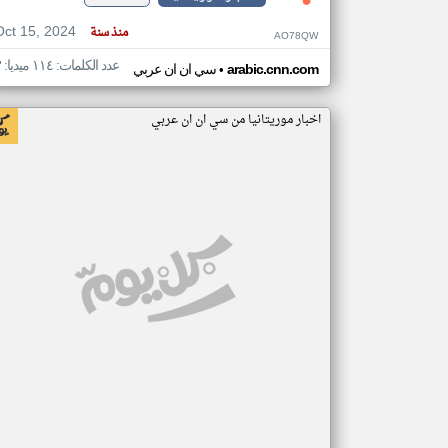
Oct 15, 2024
منذ سنة
AO78QW
عدد الكلمات: ١١٤ ميديا: ٣
•
arabic.cnn.com
سي ان ان عربي
اخبار موريتانيا من سي ان ان عربي