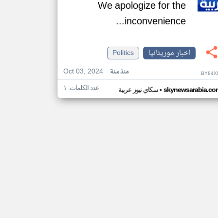
We apologize for the
inconvenience...
اخبار موريتانيا
Politics
Oct 03, 2024
منذ سنة
BY84X
عدد الكلمات: ١
•
skynewsarabia.co
سكاي نيوز عربية