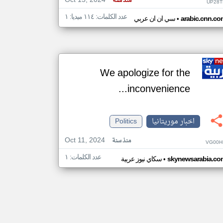
Oct 15, 2024
منذ سنة
UP28T
عدد الكلمات: ١١٤ ميديا: ١
•
arabic.cnn.co
سي ان ان عربي
We apologize for the
inconvenience...
اخبار موريتانيا
Politics
Oct 11, 2024
منذ سنة
VG00H
عدد الكلمات: ١
•
skynewsarabia.co
سكاي نيوز عربية