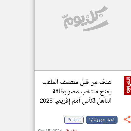
klyoum.com
تغيير الدولة
مصادر الأخبار من موريتانيا
اخبار موريتانيا على مدار الساعة
أهم اخبار موريتانيا العاجلة والمباشرة
هدف من قبل منتصف الملعب
يمنح منتخب مصر بطاقة
التأهل لكأس أمم إفريقيا 2025
اخبار موريتانيا
Politics