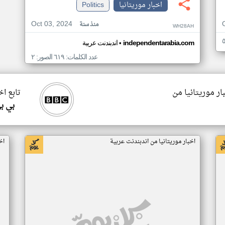
اخبار موريتانيا
Politics
Oct 03, 2024
منذ سنة
WH28AH
•
independentarabia.com
اندبندنت عربية
عدد الكلمات: ٦١٩ الصور: ٢
ار موريتانيا من
تابع اخ
بي ب
اخبار موريتانيا من اندبندنت عربية
اخ