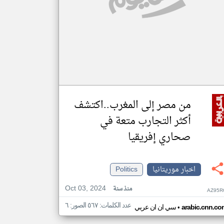
من مصر إلى المغرب..اكتشف
أكثر التجارب متعة في
صحاري إفريقيا
اخبار موريتانيا
Politics
Oct 03, 2024
منذ سنة
AZ95R
عدد الكلمات: ٥٦٧ الصور: ٦
•
arabic.cnn.co
سي ان ان عربي