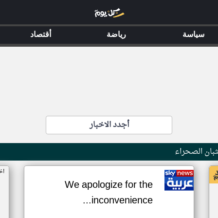
سياسة
رياضة
أقتصاد
أجدد الاخبار
بان الصحراء
اخ
We apologize for the
inconvenience...