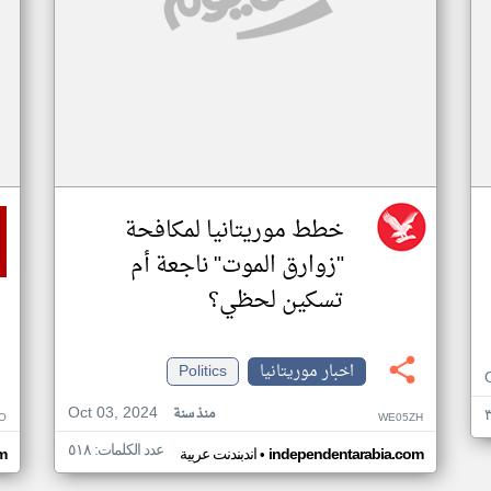
خطط موريتانيا لمكافحة
"زوارق الموت" ناجعة أم
تسكين لحظي؟
اخبار موريتانيا
Politics
Oct 03, 2024
منذ سنة
O
WE05ZH
عدد الكلمات: ٥١٨
•
independentarabia.com
اندبندنت عربية
m