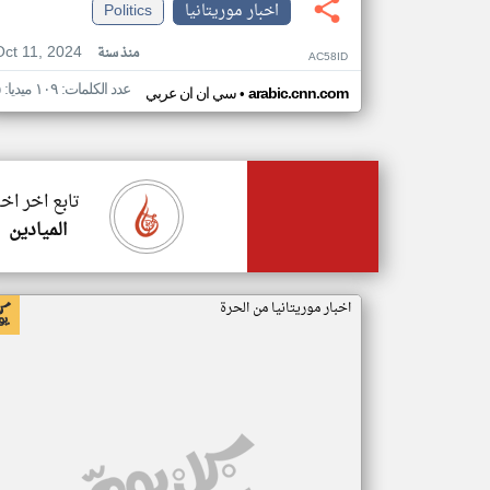
اخبار موريتانيا
Politics
Oct 11, 2024
منذ سنة
AC58ID
عدد الكلمات: ١٠٩ ميديا: ٥
•
arabic.cnn.com
سي ان ان عربي
تابع اخر اخب
الميادين
اخبار موريتانيا من الحرة