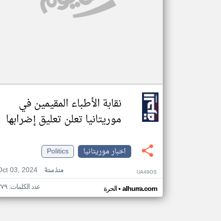
نقابة الأطباء المقيمين في
موريتانيا تعلن تعليق إضرابها
اخبار موريتانيا
Politics
Oct 03, 2024
منذ سنة
UA49OS
عدد الكلمات: ٣٧٩
•
alhurra.com
الحرة