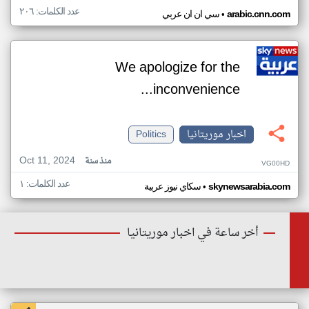
عدد الكلمات: ٢٠٦
•
arabic.cnn.com
سي ان ان عربي
We apologize for the
inconvenience...
اخبار موريتانيا
Politics
Oct 11, 2024
منذ سنة
VG00HD
عدد الكلمات: ١
•
skynewsarabia.com
سكاي نيوز عربية
أخر ساعة في اخبار موريتانيا