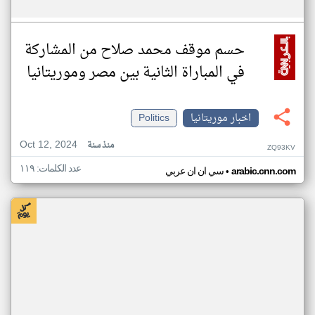
حسم موقف محمد صلاح من المشاركة
في المباراة الثانية بين مصر وموريتانيا
اخبار موريتانيا
Politics
Oct 12, 2024
منذ سنة
ZQ93KV
عدد الكلمات: ١١٩
•
arabic.cnn.com
سي ان ان عربي