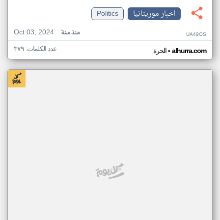
اخبار موريتانيا
Politics
Oct 03, 2024
منذ سنة
UA49OS
عدد الكلمات: ٣٧٩
•
alhurra.com
الحرة