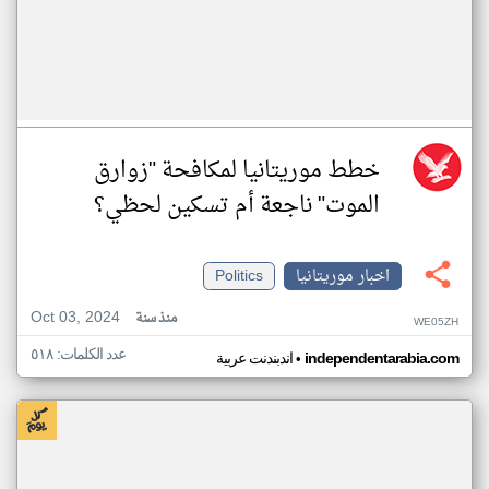
خطط موريتانيا لمكافحة "زوارق
الموت" ناجعة أم تسكين لحظي؟
اخبار موريتانيا
Politics
Oct 03, 2024
منذ سنة
WE05ZH
عدد الكلمات: ٥١٨
•
independentarabia.com
اندبندنت عربية