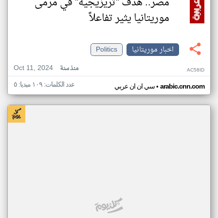
مصر.. هدف "تريزيجيه" في مرمى
موريتانيا يثير تفاعلاً
اخبار موريتانيا
Politics
Oct 11, 2024
منذ سنة
AC58ID
عدد الكلمات: ١٠٩ ميديا: ٥
•
arabic.cnn.com
سي ان ان عربي