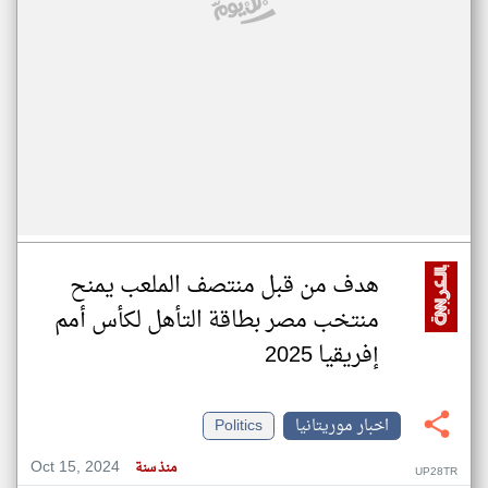
هدف من قبل منتصف الملعب يمنح
منتخب مصر بطاقة التأهل لكأس أمم
إفريقيا 2025
اخبار موريتانيا
Politics
Oct 15, 2024
منذ سنة
UP28TR