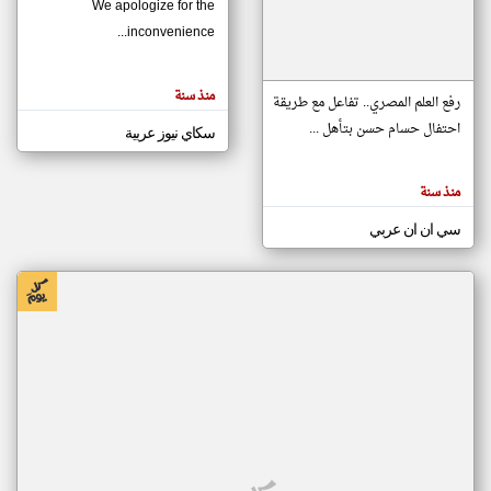
We apologize for the
inconvenience...
klyoum.com
تغيير الدولة
منذ سنة
تعبر
رفع العلم المصري.. تفاعل مع طريقة
مصادر الأخبار من موريتانيا
المقالات
الموجوده
احتفال حسام حسن بتأهل ...
سكاي نيوز عربية
اخبار موريتانيا على مدار الساعة
هنا عن
وجهة
نظر
أهم اخبار موريتانيا العاجلة والمباشرة
كاتبيها.
منذ سنة
سي ان ان عربي