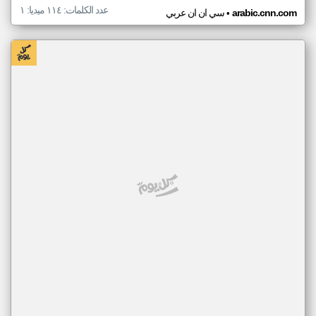
عدد الكلمات: ١١٤ ميديا: ١
•
arabic.cnn.com
سي ان ان عربي