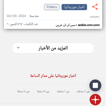
اخبار موريتانيا
Politics
Oct 03, 2024
منذ سنة
AZ95RO
عدد الكلمات: ٥٦٧ الصور: ٦
•
arabic.cnn.com
سي ان ان عربي
المزيد من الأخبار
اخبار موريتانيا على مدار الساعة
من ٣ ساعات
من ٦ ساعات
من ١٢ ساعة
من ١٦ ساعة