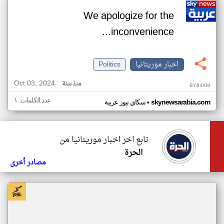
We apologize for the
inconvenience...
اخبار موريتانيا
Politics
Oct 03, 2024
منذ سنة
BY84XM
عدد الكلمات: ١
•
skynewsarabia.com
سكاي نيوز عربية
تابع اخر اخبار موريتانيا من
الحرة
مصادر أخرى