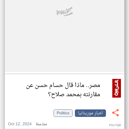
مصر.. ماذا قال حسام حسن عن
مقارنته بمحمد صلاح؟
اخبار موريتانيا
Politics
Oct 12, 2024
منذ سنة
FG17QB