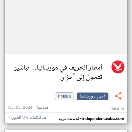
أمطار الخريف في موريتانيا... تباشير
تتحول إلى أحزان
اخبار موريتانيا
Politics
Oct 03, 2024
منذ سنة
WH28AH
عدد الكلمات: ٦١٩ الصور: ٢
•
independentarabia.com
اندبندنت عربية