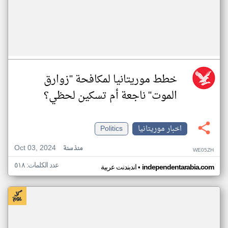
خطط موريتانيا لمكافحة "زوارق
الموت" ناجعة أم تسكين لحظي؟
اخبار موريتانيا
Politics
Oct 03, 2024
منذ سنة
WE05ZH
عدد الكلمات: ٥١٨
•
independentarabia.com
اندبندنت عربية