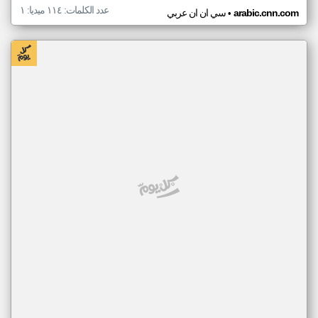
عدد الكلمات: ١١٤ ميديا: ١
•
arabic.cnn.com
سي ان ان عربي