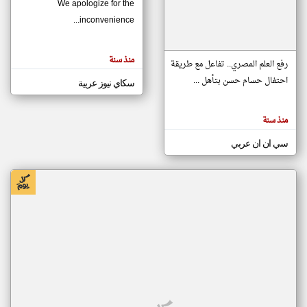
We apologize for the
inconvenience...
klyoum.com
تغيير الدولة
منذ سنة
تعبر
رفع العلم المصري.. تفاعل مع طريقة
مصادر الأخبار من موريتانيا
المقالات
الموجوده
احتفال حسام حسن بتأهل ...
سكاي نيوز عربية
اخبار موريتانيا على مدار الساعة
هنا عن
وجهة
نظر
أهم اخبار موريتانيا العاجلة والمباشرة
كاتبيها.
منذ سنة
سي ان ان عربي