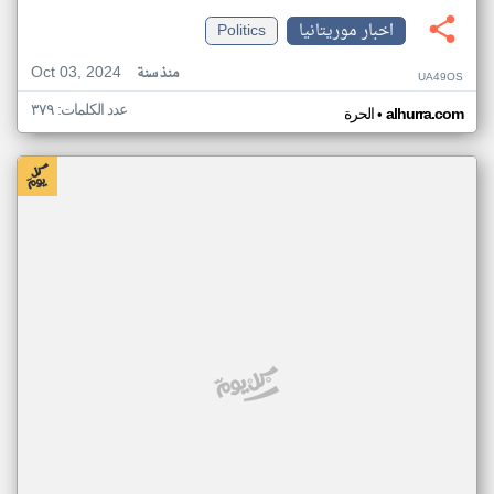
اخبار موريتانيا
Politics
Oct 03, 2024
منذ سنة
UA49OS
عدد الكلمات: ٣٧٩
•
alhurra.com
الحرة