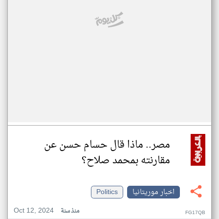
مصر.. ماذا قال حسام حسن عن
مقارنته بمحمد صلاح؟
اخبار موريتانيا
Politics
Oct 12, 2024
منذ سنة
FG17QB