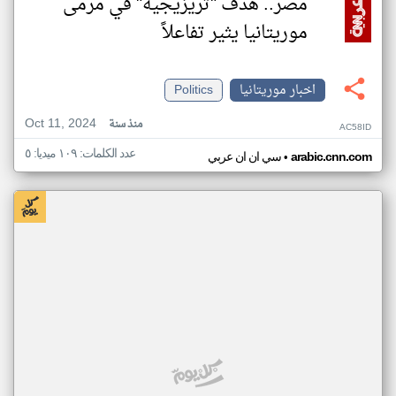
مصر.. هدف "تريزيجيه" في مرمى
موريتانيا يثير تفاعلاً
اخبار موريتانيا
Politics
Oct 11, 2024
منذ سنة
AC58ID
عدد الكلمات: ١٠٩ ميديا: ٥
•
arabic.cnn.com
سي ان ان عربي