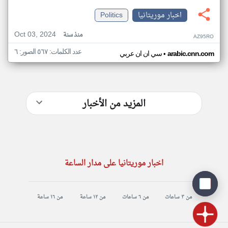
اخبار موريتانيا
Politics
Oct 03, 2024
منذ سنة
AZ95RO
عدد الكلمات: ٥٦٧ الصور: ٦
•
arabic.cnn.com
سي ان ان عربي
المزيد من الأخبار
اخبار موريتانيا على مدار الساعة
من ٣ ساعات
من ٦ ساعات
من ١٢ ساعة
من ١٦ ساعة