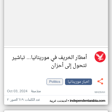
أمطار الخريف في موريتانيا... تباشير
تتحول إلى أحزان
اخبار موريتانيا
Politics
Oct 03, 2024
منذ سنة
WH28AH
عدد الكلمات: ٦١٩ الصور: ٢
•
independentarabia.com
اندبندنت عربية