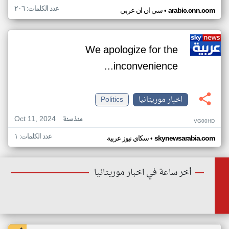
عدد الكلمات: ٢٠٦
•
arabic.cnn.com
سي ان ان عربي
We apologize for the
inconvenience...
اخبار موريتانيا
Politics
Oct 11, 2024
منذ سنة
VG00HD
عدد الكلمات: ١
•
skynewsarabia.com
سكاي نيوز عربية
أخر ساعة في اخبار موريتانيا