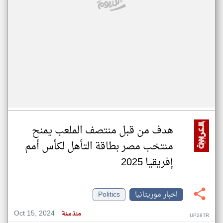
هدف من قبل منتصف الملعب يمنح
منتخب مصر بطاقة التأهل لكأس أمم
إفريقيا 2025
اخبار موريتانيا
Politics
Oct 15, 2024
منذ سنة
UP28TR