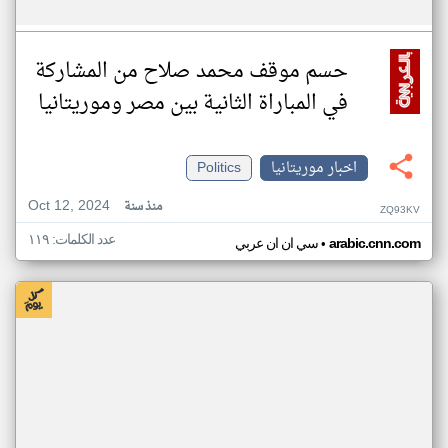
حسم موقف محمد صلاح من المشاركة
في المباراة الثانية بين مصر وموريتانيا
اخبار موريتانيا
Politics
Oct 12, 2024
منذ سنة
ZQ93KV
عدد الكلمات: ١١٩
•
arabic.cnn.com
سي ان ان عربي