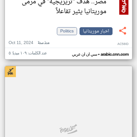
مصر.. هدف "تريزيجيه" في مرمى
موريتانيا يثير تفاعلاً
اخبار موريتانيا
Politics
Oct 11, 2024
منذ سنة
AC58ID
عدد الكلمات: ١٠٩ ميديا: ٥
•
arabic.cnn.com
سي ان ان عربي