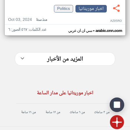
اخبار موريتانيا
Politics
Oct 03, 2024
منذ سنة
AZ95RO
عدد الكلمات: ٥٦٧ الصور: ٦
•
arabic.cnn.com
سي ان ان عربي
المزيد من الأخبار
اخبار موريتانيا على مدار الساعة
من ٣ ساعات
من ٦ ساعات
من ١٢ ساعة
من ١٦ ساعة