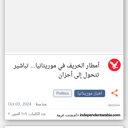
أمطار الخريف في موريتانيا... تباشير
تتحول إلى أحزان
اخبار موريتانيا
Politics
Oct 03, 2024
منذ سنة
WH28AH
عدد الكلمات: ٦١٩ الصور: ٢
•
independentarabia.com
اندبندنت عربية