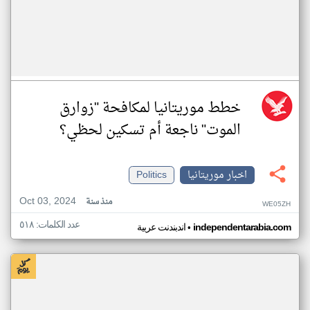
خطط موريتانيا لمكافحة "زوارق
الموت" ناجعة أم تسكين لحظي؟
اخبار موريتانيا
Politics
Oct 03, 2024
منذ سنة
WE05ZH
عدد الكلمات: ٥١٨
•
independentarabia.com
اندبندنت عربية