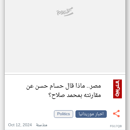
مصر.. ماذا قال حسام حسن عن
مقارنته بمحمد صلاح؟
اخبار موريتانيا
Politics
Oct 12, 2024
منذ سنة
FG17QB