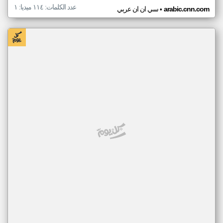
عدد الكلمات: ١١٤ ميديا: ١
•
arabic.cnn.com
سي ان ان عربي