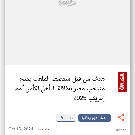
هدف من قبل منتصف الملعب يمنح
منتخب مصر بطاقة التأهل لكأس أمم
إفريقيا 2025
اخبار موريتانيا
Politics
Oct 15, 2024
منذ سنة
UP28TR