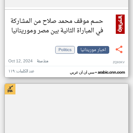
حسم موقف محمد صلاح من المشاركة
في المباراة الثانية بين مصر وموريتانيا
اخبار موريتانيا
Politics
Oct 12, 2024
منذ سنة
ZQ93KV
عدد الكلمات: ١١٩
•
arabic.cnn.com
سي ان ان عربي