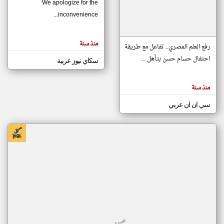
We apologize for the
inconvenience...
klyoum.com
تغيير الدولة
منذ سنة
تعبر
رفع العلم المصري.. تفاعل مع طريقة
مصادر الأخبار من موريتانيا
المقالات
الموجوده
احتفال حسام حسن بتأهل ...
سكاي نيوز عربية
اخبار موريتانيا على مدار الساعة
هنا عن
وجهة
نظر
أهم اخبار موريتانيا العاجلة والمباشرة
كاتبيها.
منذ سنة
سي ان ان عربي