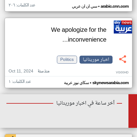
عدد الكلمات: ٢٠٦
•
arabic.cnn.com
سي ان ان عربي
We apologize for the
inconvenience...
اخبار موريتانيا
Politics
Oct 11, 2024
منذ سنة
VG00HD
عدد الكلمات: ١
•
skynewsarabia.com
سكاي نيوز عربية
أخر ساعة في اخبار موريتانيا