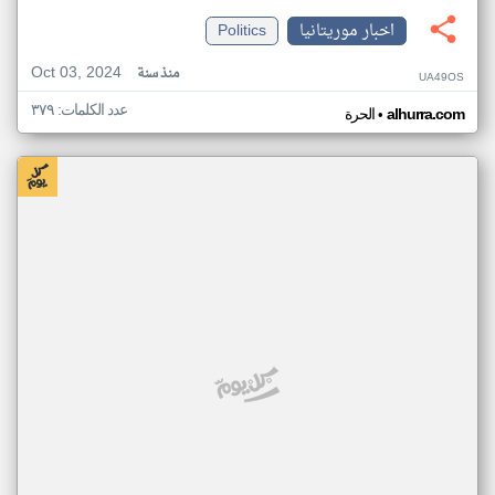
اخبار موريتانيا
Politics
Oct 03, 2024
منذ سنة
UA49OS
عدد الكلمات: ٣٧٩
•
alhurra.com
الحرة