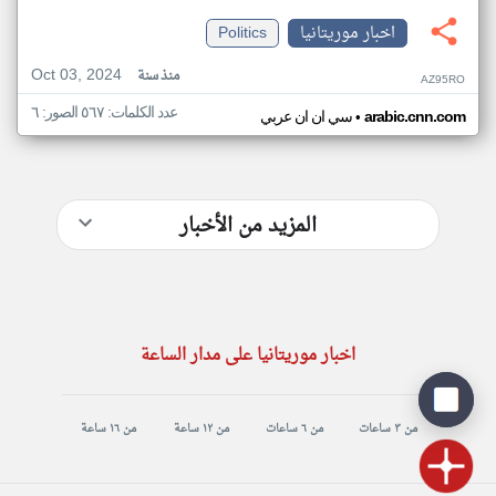
اخبار موريتانيا
Politics
Oct 03, 2024
منذ سنة
AZ95RO
عدد الكلمات: ٥٦٧ الصور: ٦
•
arabic.cnn.com
سي ان ان عربي
المزيد من الأخبار
اخبار موريتانيا على مدار الساعة
من ٣ ساعات
من ٦ ساعات
من ١٢ ساعة
من ١٦ ساعة