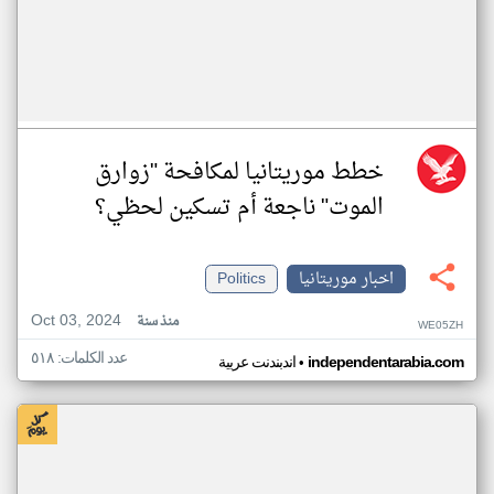
خطط موريتانيا لمكافحة "زوارق
الموت" ناجعة أم تسكين لحظي؟
اخبار موريتانيا
Politics
Oct 03, 2024
منذ سنة
WE05ZH
عدد الكلمات: ٥١٨
•
independentarabia.com
اندبندنت عربية