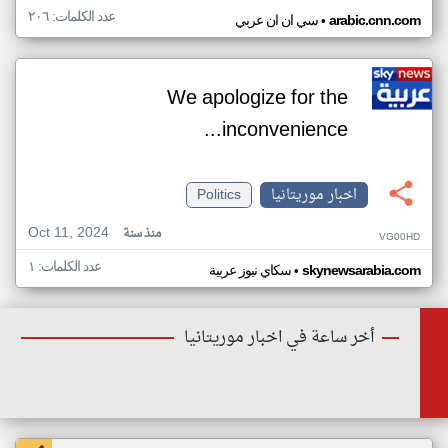
عدد الكلمات: ٢٠٦
•
arabic.cnn.com
سي ان ان عربي
We apologize for the
inconvenience...
اخبار موريتانيا
Politics
Oct 11, 2024
منذ سنة
VG00HD
عدد الكلمات: ١
•
skynewsarabia.com
سكاي نيوز عربية
أخر ساعة في اخبار موريتانيا