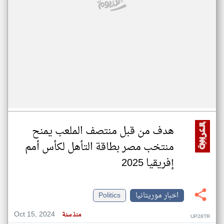
هدف من قبل منتصف الملعب يمنح
منتخب مصر بطاقة التأهل لكأس أمم
إفريقيا 2025
اخبار موريتانيا
Politics
Oct 15, 2024
منذ سنة
UP28TR