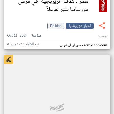
مصر.. هدف "تريزيجيه" في مرمى
موريتانيا يثير تفاعلاً
اخبار موريتانيا
Politics
Oct 11, 2024
منذ سنة
AC58ID
عدد الكلمات: ١٠٩ ميديا: ٥
•
arabic.cnn.com
سي ان ان عربي