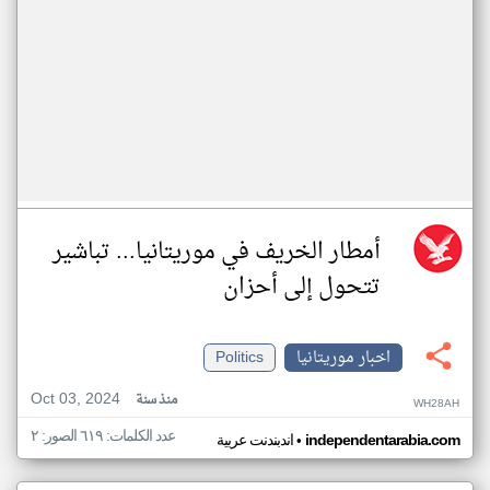
أمطار الخريف في موريتانيا... تباشير
تتحول إلى أحزان
اخبار موريتانيا
Politics
Oct 03, 2024
منذ سنة
WH28AH
عدد الكلمات: ٦١٩ الصور: ٢
•
independentarabia.com
اندبندنت عربية