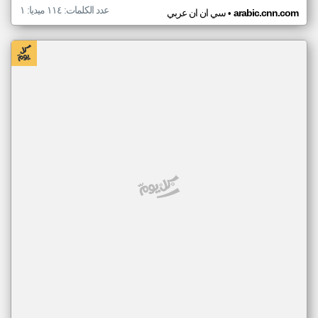
عدد الكلمات: ١١٤ ميديا: ١
•
arabic.cnn.com
سي ان ان عربي