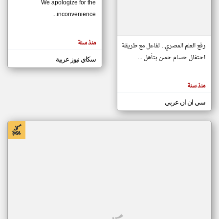
We apologize for the
inconvenience...
klyoum.com
تغيير الدولة
منذ سنة
تعبر
رفع العلم المصري.. تفاعل مع طريقة
مصادر الأخبار من موريتانيا
المقالات
الموجوده
احتفال حسام حسن بتأهل ...
سكاي نيوز عربية
اخبار موريتانيا على مدار الساعة
هنا عن
وجهة
نظر
أهم اخبار موريتانيا العاجلة والمباشرة
كاتبيها.
منذ سنة
سي ان ان عربي