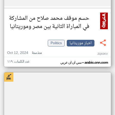
حسم موقف محمد صلاح من المشاركة
في المباراة الثانية بين مصر وموريتانيا
اخبار موريتانيا
Politics
Oct 12, 2024
منذ سنة
ZQ93KV
عدد الكلمات: ١١٩
•
arabic.cnn.com
سي ان ان عربي