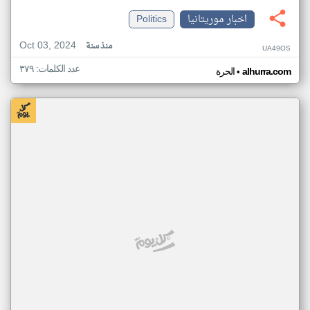
اخبار موريتانيا
Politics
Oct 03, 2024
منذ سنة
UA49OS
عدد الكلمات: ٣٧٩
•
alhurra.com
الحرة