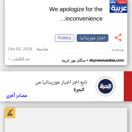
We apologize for the
inconvenience...
اخبار موريتانيا
Politics
Oct 03, 2024
منذ سنة
BY84XM
عدد الكلمات: ١
•
skynewsarabia.com
سكاي نيوز عربية
تابع اخر اخبار موريتانيا من
الحرة
مصادر أخرى