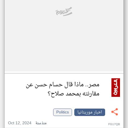
مصر.. ماذا قال حسام حسن عن
مقارنته بمحمد صلاح؟
اخبار موريتانيا
Politics
Oct 12, 2024
منذ سنة
FG17QB