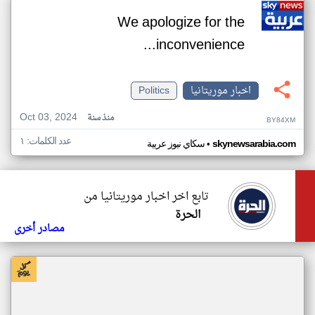
We apologize for the
inconvenience...
اخبار موريتانيا
Politics
Oct 03, 2024
منذ سنة
BY84XM
عدد الكلمات: ١
•
skynewsarabia.com
سكاي نيوز عربية
تابع اخر اخبار موريتانيا من
الحرة
مصادر أخرى