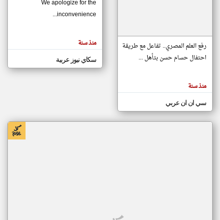
We apologize for the
inconvenience...
klyoum.com
تغيير الدولة
منذ سنة
تعبر
رفع العلم المصري.. تفاعل مع طريقة
مصادر الأخبار من موريتانيا
المقالات
الموجوده
احتفال حسام حسن بتأهل ...
سكاي نيوز عربية
اخبار موريتانيا على مدار الساعة
هنا عن
وجهة
نظر
أهم اخبار موريتانيا العاجلة والمباشرة
كاتبيها.
منذ سنة
سي ان ان عربي