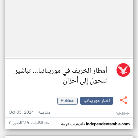
أمطار الخريف في موريتانيا... تباشير
تتحول إلى أحزان
اخبار موريتانيا
Politics
Oct 03, 2024
منذ سنة
WH28AH
عدد الكلمات: ٦١٩ الصور: ٢
•
independentarabia.com
اندبندنت عربية