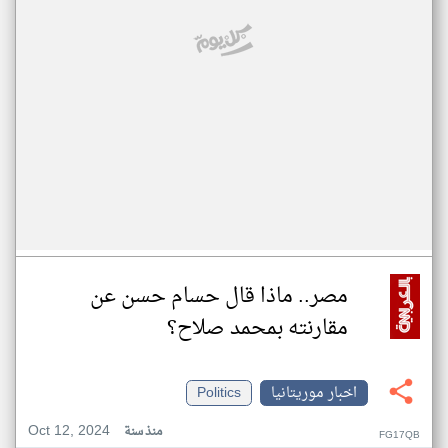
مصر.. ماذا قال حسام حسن عن
مقارنته بمحمد صلاح؟
اخبار موريتانيا
Politics
Oct 12, 2024
منذ سنة
FG17QB