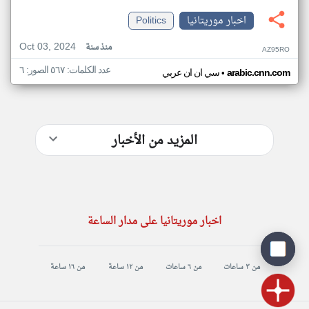
اخبار موريتانيا
Politics
Oct 03, 2024
منذ سنة
AZ95RO
عدد الكلمات: ٥٦٧ الصور: ٦
•
arabic.cnn.com
سي ان ان عربي
المزيد من الأخبار
اخبار موريتانيا على مدار الساعة
من ٣ ساعات
من ٦ ساعات
من ١٢ ساعة
من ١٦ ساعة