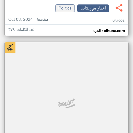
اخبار موريتانيا
Politics
Oct 03, 2024
منذ سنة
UA49OS
عدد الكلمات: ٣٧٩
•
alhurra.com
الحرة