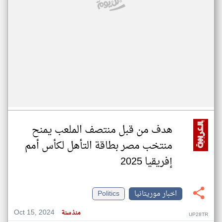
هدف من قبل منتصف الملعب يمنح
منتخب مصر بطاقة التأهل لكأس أمم
إفريقيا 2025
اخبار موريتانيا
Politics
Oct 15, 2024
منذ سنة
UP28TR