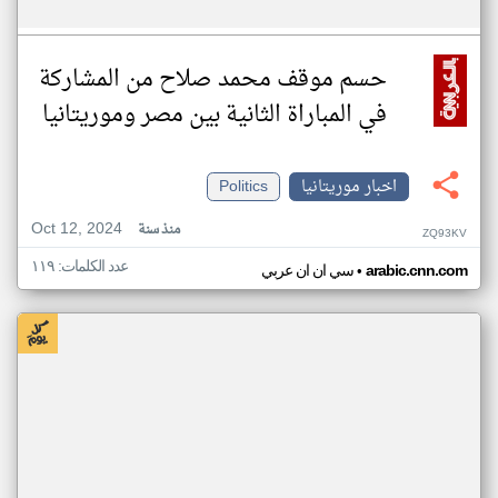
حسم موقف محمد صلاح من المشاركة
في المباراة الثانية بين مصر وموريتانيا
اخبار موريتانيا
Politics
Oct 12, 2024
منذ سنة
ZQ93KV
عدد الكلمات: ١١٩
•
arabic.cnn.com
سي ان ان عربي