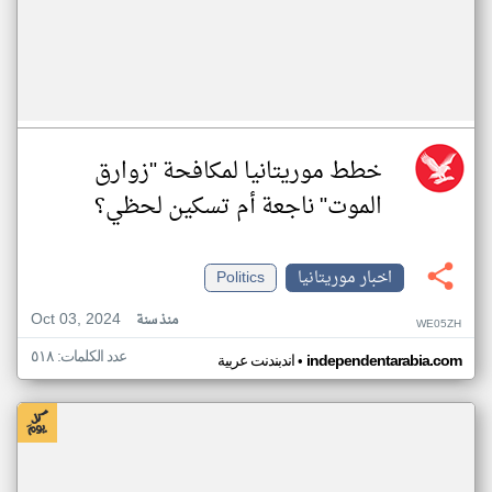
خطط موريتانيا لمكافحة "زوارق
الموت" ناجعة أم تسكين لحظي؟
اخبار موريتانيا
Politics
Oct 03, 2024
منذ سنة
WE05ZH
عدد الكلمات: ٥١٨
•
independentarabia.com
اندبندنت عربية