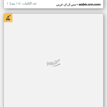
عدد الكلمات: ١١٤ ميديا: ١
•
arabic.cnn.com
سي ان ان عربي