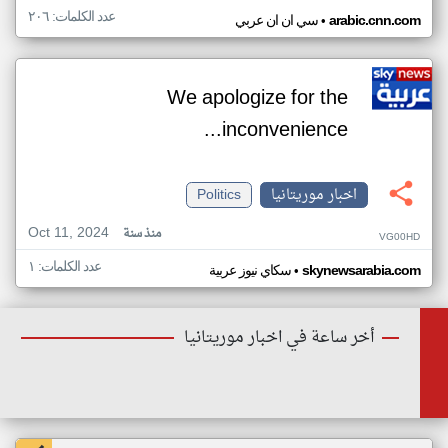
عدد الكلمات: ٢٠٦
•
arabic.cnn.com
سي ان ان عربي
We apologize for the
inconvenience...
اخبار موريتانيا
Politics
Oct 11, 2024
منذ سنة
VG00HD
عدد الكلمات: ١
•
skynewsarabia.com
سكاي نيوز عربية
أخر ساعة في اخبار موريتانيا