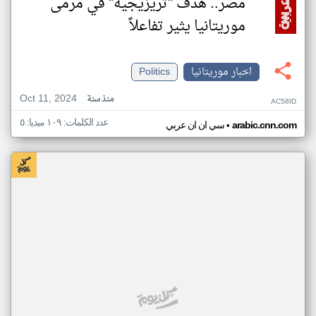
مصر.. هدف "تريزيجيه" في مرمى
موريتانيا يثير تفاعلاً
اخبار موريتانيا
Politics
Oct 11, 2024
منذ سنة
AC58ID
عدد الكلمات: ١٠٩ ميديا: ٥
•
arabic.cnn.com
سي ان ان عربي