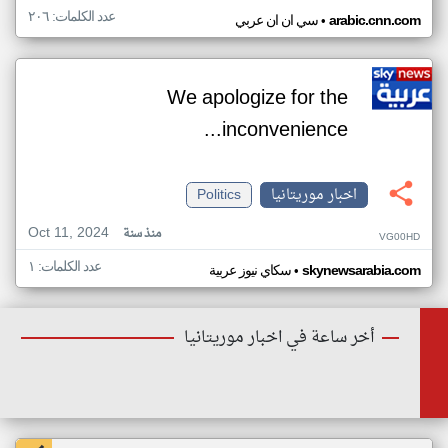
عدد الكلمات: ٢٠٦
•
arabic.cnn.com
سي ان ان عربي
We apologize for the
inconvenience...
اخبار موريتانيا
Politics
Oct 11, 2024
منذ سنة
VG00HD
عدد الكلمات: ١
•
skynewsarabia.com
سكاي نيوز عربية
أخر ساعة في اخبار موريتانيا