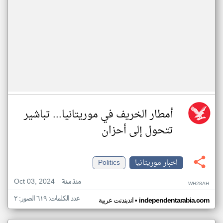
أمطار الخريف في موريتانيا... تباشير
تتحول إلى أحزان
اخبار موريتانيا
Politics
Oct 03, 2024
منذ سنة
WH28AH
عدد الكلمات: ٦١٩ الصور: ٢
•
independentarabia.com
اندبندنت عربية