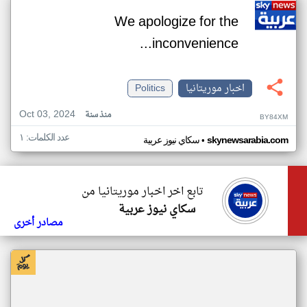
We apologize for the
inconvenience...
اخبار موريتانيا
Politics
Oct 03, 2024
منذ سنة
BY84XM
عدد الكلمات: ١
•
skynewsarabia.com
سكاي نيوز عربية
تابع اخر اخبار موريتانيا من
سكاي نيوز عربية
مصادر أخرى