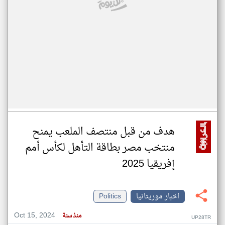
هدف من قبل منتصف الملعب يمنح
منتخب مصر بطاقة التأهل لكأس أمم
إفريقيا 2025
اخبار موريتانيا
Politics
Oct 15, 2024
منذ سنة
UP28TR