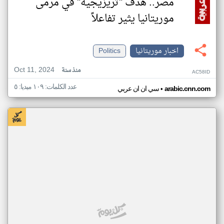
مصر.. هدف "تريزيجيه" في مرمى
موريتانيا يثير تفاعلاً
اخبار موريتانيا
Politics
Oct 11, 2024
منذ سنة
AC58ID
عدد الكلمات: ١٠٩ ميديا: ٥
•
arabic.cnn.com
سي ان ان عربي