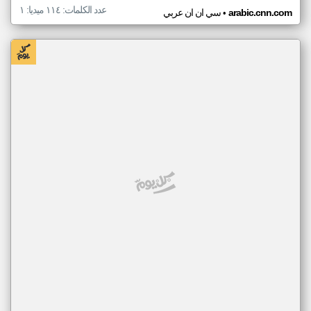
عدد الكلمات: ١١٤ ميديا: ١
•
arabic.cnn.com
سي ان ان عربي