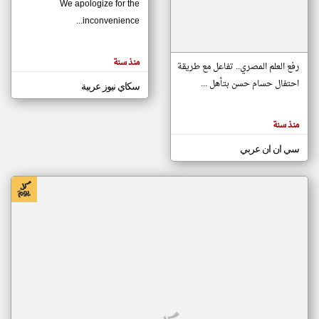
We apologize for the
inconvenience...
klyoum.com
تغيير الدولة
منذ سنة
تعبر
رفع العلم المصري.. تفاعل مع طريقة
مصادر الأخبار من موريتانيا
المقالات
الموجوده
احتفال حسام حسن بتأهل ...
سكاي نيوز عربية
اخبار موريتانيا على مدار الساعة
هنا عن
وجهة
نظر
أهم اخبار موريتانيا العاجلة والمباشرة
كاتبيها.
منذ سنة
سي ان ان عربي