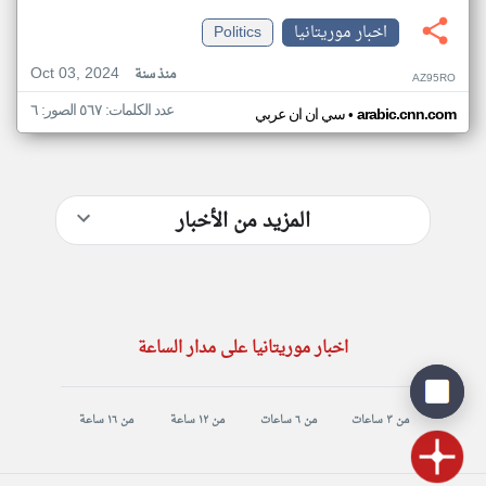
اخبار موريتانيا
Politics
Oct 03, 2024
منذ سنة
AZ95RO
عدد الكلمات: ٥٦٧ الصور: ٦
•
arabic.cnn.com
سي ان ان عربي
المزيد من الأخبار
اخبار موريتانيا على مدار الساعة
من ٣ ساعات
من ٦ ساعات
من ١٢ ساعة
من ١٦ ساعة