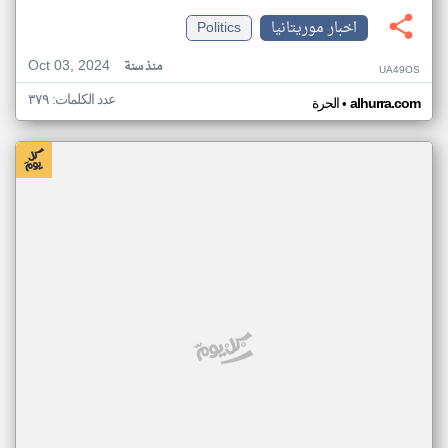
اخبار موريتانيا
Politics
Oct 03, 2024
منذ سنة
UA49OS
عدد الكلمات: ٣٧٩
•
alhurra.com
الحرة