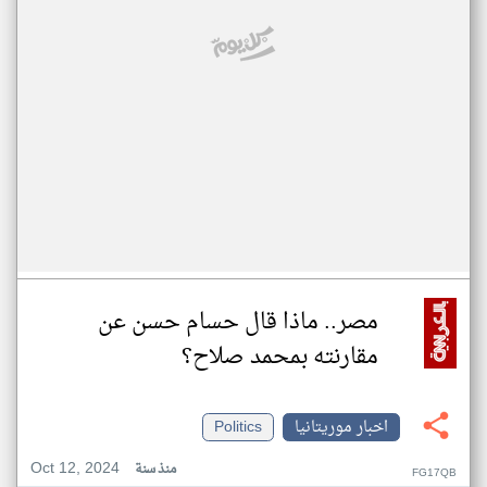
مصر.. ماذا قال حسام حسن عن
مقارنته بمحمد صلاح؟
اخبار موريتانيا
Politics
Oct 12, 2024
منذ سنة
FG17QB