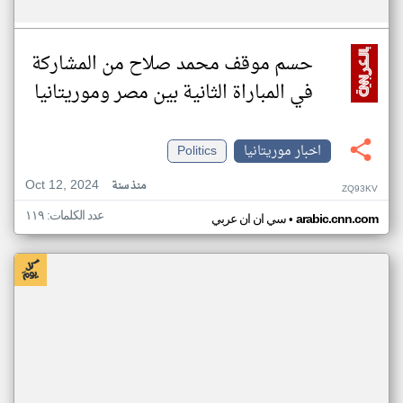
حسم موقف محمد صلاح من المشاركة
في المباراة الثانية بين مصر وموريتانيا
اخبار موريتانيا
Politics
Oct 12, 2024
منذ سنة
ZQ93KV
عدد الكلمات: ١١٩
•
arabic.cnn.com
سي ان ان عربي