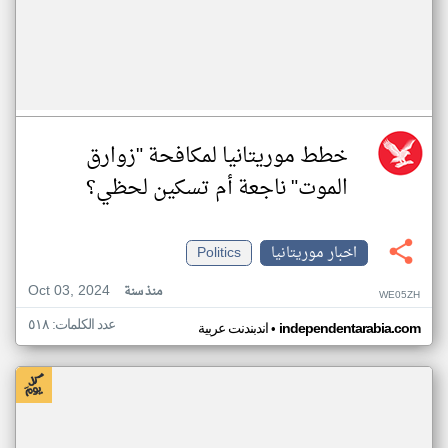
خطط موريتانيا لمكافحة "زوارق
الموت" ناجعة أم تسكين لحظي؟
اخبار موريتانيا
Politics
Oct 03, 2024
منذ سنة
WE05ZH
عدد الكلمات: ٥١٨
•
independentarabia.com
اندبندنت عربية