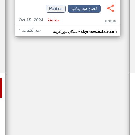
اخبار موريتانيا
Politics
Oct 15, 2024
منذ سنة
XF30UM
عدد الكلمات: ١
•
skynewsarabia.com
سكاي نيوز عربية