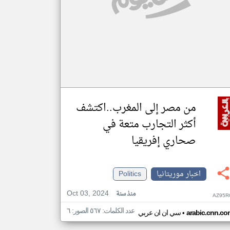
من مصر إلى المغرب..اكتشف
أكثر التجارب متعة في
صحاري إفريقيا
اخبار موريتانيا
Politics
Oct 03, 2024
منذ سنة
AZ95R
عدد الكلمات: ٥٦٧ الصور: ٦
•
arabic.cnn.co
سي ان ان عربي