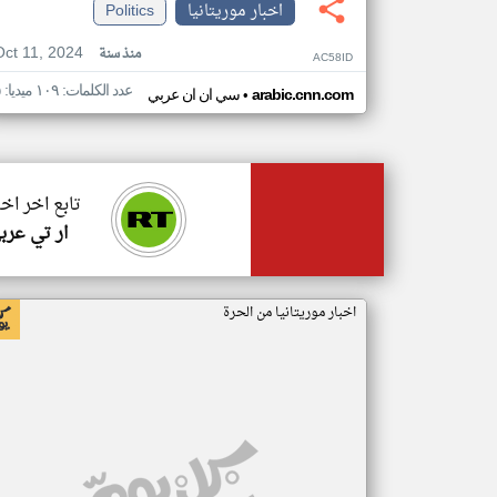
اخبار موريتانيا
Politics
Oct 11, 2024
منذ سنة
AC58ID
عدد الكلمات: ١٠٩ ميديا: ٥
•
arabic.cnn.com
سي ان ان عربي
تابع اخر اخب
ار تي عرب
اخبار موريتانيا من الحرة