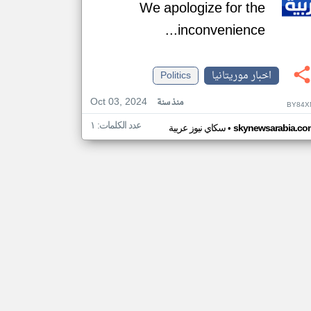
We apologize for the
inconvenience...
اخبار موريتانيا
Politics
Oct 03, 2024
منذ سنة
BY84X
عدد الكلمات: ١
•
skynewsarabia.co
سكاي نيوز عربية