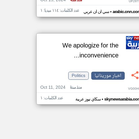
Oct 15, 2024
منذ سنة
UP28T
عدد الكلمات: ١١٤ ميديا: ١
•
arabic.cnn.co
سي ان ان عربي
We apologize for the
inconvenience...
اخبار موريتانيا
Politics
Oct 11, 2024
منذ سنة
VG00H
عدد الكلمات: ١
•
skynewsarabia.co
سكاي نيوز عربية