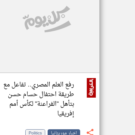
تعبر
المقالات
الموجوده
هنا عن
وجهة
نظر
كاتبيها.
رفع العلم المصري.. تفاعل مع
طريقة احتفال حسام حسن
بتأهل "الفراعنة" لكأس أمم
إفريقيا
اخبار موريتانيا
Politics