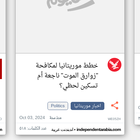
خطط موريتانيا لمكافحة
"زوارق الموت" ناجعة أم
تسكين لحظي؟
اخبار موريتانيا
Politics
Oct 03, 2024
منذ سنة
O
WE05ZH
عدد الكلمات: ٥١٨
•
independentarabia.com
اندبندنت عربية
m