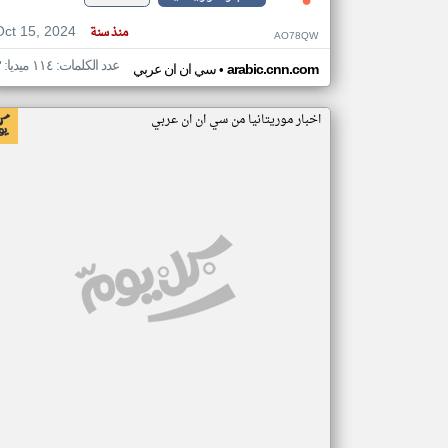
Oct 15, 2024
منذ سنة
AO78QW
عدد الكلمات: ١١٤ ميديا: ٣
•
arabic.cnn.com
سي ان ان عربي
اخبار موريتانيا من سي ان ان عربي