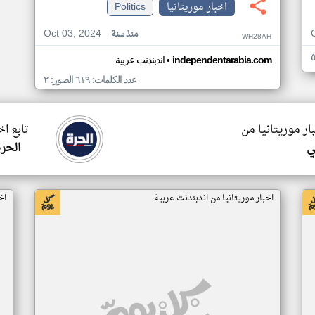
اخبار موريتانيا
Politics
Oct 03, 2024
منذ سنة
WH28AH
•
independentarabia.com
اندبندنت عربية
عدد الكلمات: ٦١٩ الصور: ٢
ار موريتانيا من
تابع اخ
ي
الحرة
اخبار موريتانيا من اندبندنت عربية
اخ