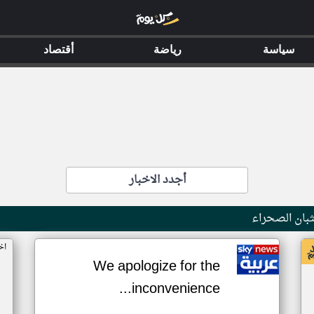
سياسة
رياضة
أقتصاد
أجدد الاخبار
بان الصحراء
اخ
We apologize for the
inconvenience...