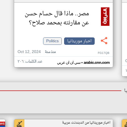
مصر.. ماذا قال حسام حسن
عن مقارنته بمحمد صلاح؟
اخبار موريتانيا
Politics
Oct 12, 2024
منذ سنة
FG17QB
عدد الكلمات: ٢٠٦
•
arabic.cnn.com
سي ان ان عربي
ا
اخبار موريتانيا من اندبندنت عربية