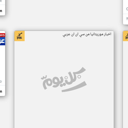
R
m
اخبار موريتانيا من سي ان ان عربي
D
m