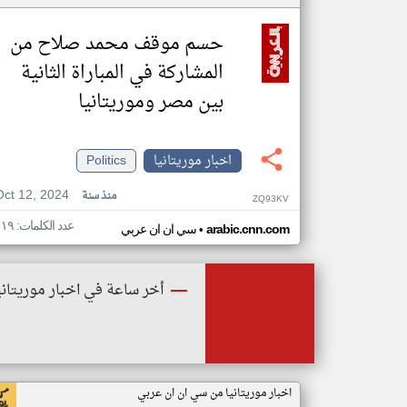
حسم موقف محمد صلاح من
المشاركة في المباراة الثانية
بين مصر وموريتانيا
اخبار موريتانيا
Politics
Oct 12, 2024
منذ سنة
ZQ93KV
عدد الكلمات: ١١٩
•
arabic.cnn.com
سي ان ان عربي
أخر ساعة في اخبار موريتاني
اخبار موريتانيا من سي ان ان عربي