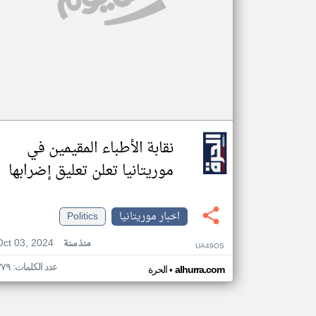
نقابة الأطباء المقيمين في
موريتانيا تعلن تعليق إضرابها
اخبار موريتانيا
Politics
Oct 03, 2024
منذ سنة
UA49OS
عدد الكلمات: ٣٧٩
•
alhurra.com
الحرة