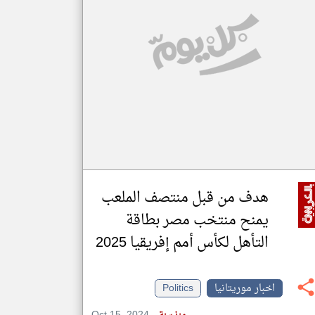
klyoum.com
تغيير الدولة
مصادر الأخبار من موريتانيا
اخبار موريتانيا على مدار الساعة
أهم اخبار موريتانيا العاجلة والمباشرة
هدف من قبل منتصف الملعب
يمنح منتخب مصر بطاقة
التأهل لكأس أمم إفريقيا 2025
اخبار موريتانيا
Politics