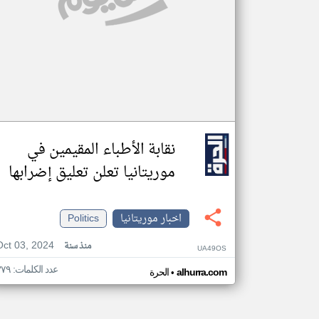
نقابة الأطباء المقيمين في
موريتانيا تعلن تعليق إضرابها
اخبار موريتانيا
Politics
Oct 03, 2024
منذ سنة
UA49OS
عدد الكلمات: ٣٧٩
•
alhurra.com
الحرة