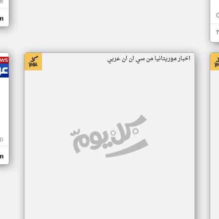
R
m
اخبار موريتانيا من سي ان ان عربي
D
m