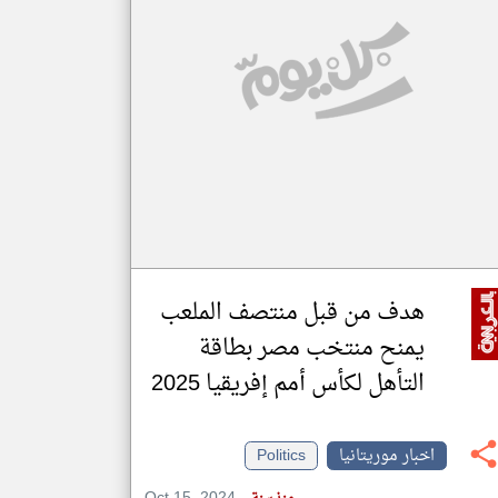
klyoum.com
تغيير الدولة
مصادر الأخبار من موريتانيا
اخبار موريتانيا على مدار الساعة
أهم اخبار موريتانيا العاجلة والمباشرة
هدف من قبل منتصف الملعب
يمنح منتخب مصر بطاقة
التأهل لكأس أمم إفريقيا 2025
اخبار موريتانيا
Politics