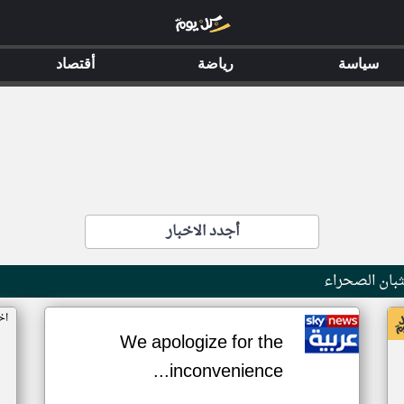
سياسة
رياضة
أقتصاد
أجدد الاخبار
بان الصحراء
اخ
We apologize for the
inconvenience...