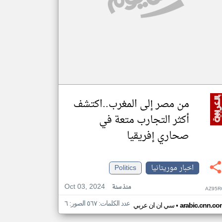
من مصر إلى المغرب..اكتشف
أكثر التجارب متعة في
صحاري إفريقيا
اخبار موريتانيا
Politics
Oct 03, 2024
منذ سنة
AZ95R
عدد الكلمات: ٥٦٧ الصور: ٦
•
arabic.cnn.co
سي ان ان عربي