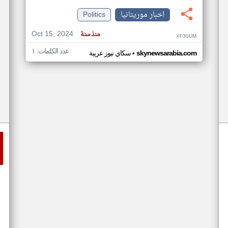
اخبار موريتانيا
Politics
Oct 15, 2024
منذ سنة
XF30UM
عدد الكلمات: ١
•
skynewsarabia.com
سكاي نيوز عربية