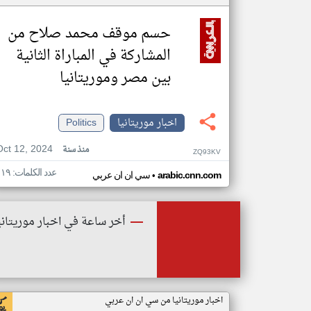
حسم موقف محمد صلاح من
المشاركة في المباراة الثانية
بين مصر وموريتانيا
اخبار موريتانيا
Politics
Oct 12, 2024
منذ سنة
ZQ93KV
عدد الكلمات: ١١٩
•
arabic.cnn.com
سي ان ان عربي
أخر ساعة في اخبار موريتاني
اخبار موريتانيا من سي ان ان عربي