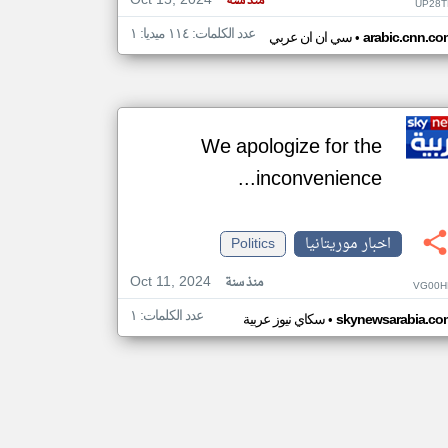
Oct 15, 2024
منذ سنة
UP28T
عدد الكلمات: ١١٤ ميديا: ١
•
arabic.cnn.co
سي ان ان عربي
We apologize for the
inconvenience...
اخبار موريتانيا
Politics
Oct 11, 2024
منذ سنة
VG00H
عدد الكلمات: ١
•
skynewsarabia.co
سكاي نيوز عربية