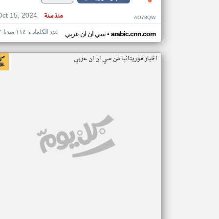
Oct 15, 2024
منذ سنة
AO78QW
عدد الكلمات: ١١٤ ميديا: ٣
•
arabic.cnn.com
سي ان ان عربي
اخبار موريتانيا من سي ان ان عربي