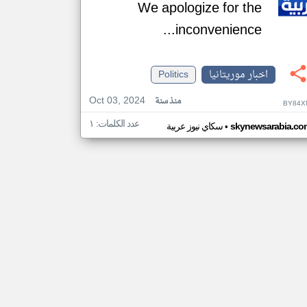
We apologize for the
inconvenience...
اخبار موريتانيا
Politics
Oct 03, 2024
منذ سنة
BY84X
عدد الكلمات: ١
•
skynewsarabia.co
سكاي نيوز عربية