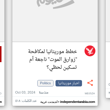
خطط موريتانيا لمكافحة
"زوارق الموت" ناجعة أم
تسكين لحظي؟
اخبار موريتانيا
Politics
Oct 03, 2024
منذ سنة
O
WE05ZH
عدد الكلمات: ٥١٨
•
independentarabia.com
اندبندنت عربية
m