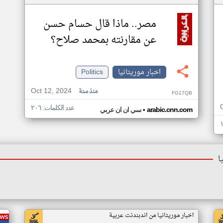
مصر.. ماذا قال حسام حسن
عن مقارنته بمحمد صلاح؟
اخبار موريتانيا
Politics
Oct 12, 2024
منذ سنة
FG17QB
عدد الكلمات: ٢٠٦
•
arabic.cnn.com
سي ان ان عربي
ا
اخبار موريتانيا من اندبندنت عربية