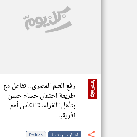
تعبر
المقالات
الموجوده
هنا عن
وجهة
نظر
كاتبيها.
رفع العلم المصري.. تفاعل مع
طريقة احتفال حسام حسن
بتأهل "الفراعنة" لكأس أمم
إفريقيا
اخبار موريتانيا
Politics