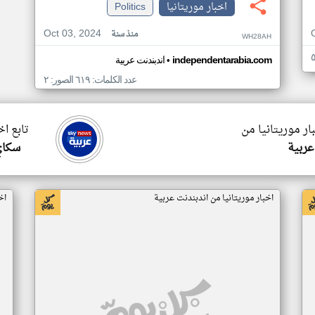
اخبار موريتانيا
Politics
Oct 03, 2024
منذ سنة
WH28AH
•
independentarabia.com
اندبندنت عربية
عدد الكلمات: ٦١٩ الصور: ٢
ار موريتانيا من
تابع اخ
عربية
سكاي
اخبار موريتانيا من اندبندنت عربية
اخ