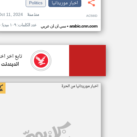
اخبار موريتانيا
Politics
Oct 11, 2024
منذ سنة
AC58ID
عدد الكلمات: ١٠٩ ميديا: ٥
•
arabic.cnn.com
سي ان ان عربي
تابع اخر اخب
اندبندنت 
اخبار موريتانيا من الحرة