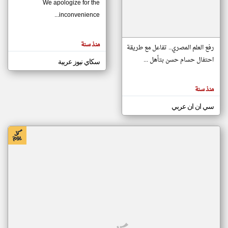
We apologize for the
inconvenience...
klyoum.com
تغيير الدولة
منذ سنة
تعبر
رفع العلم المصري.. تفاعل مع طريقة
مصادر الأخبار من موريتانيا
المقالات
الموجوده
احتفال حسام حسن بتأهل ...
سكاي نيوز عربية
اخبار موريتانيا على مدار الساعة
هنا عن
وجهة
نظر
أهم اخبار موريتانيا العاجلة والمباشرة
كاتبيها.
منذ سنة
سي ان ان عربي