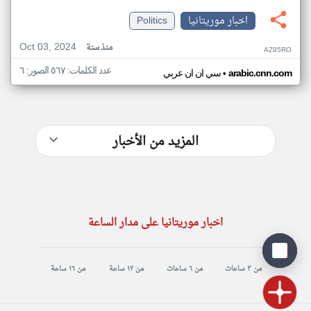
اخبار موريتانيا
Politics
Oct 03, 2024
منذ سنة
AZ95RO
عدد الكلمات: ٥٦٧ الصور: ٦
•
arabic.cnn.com
سي ان ان عربي
المزيد من الأخبار
اخبار موريتانيا على مدار الساعة
من ٣ ساعات
من ٦ ساعات
من ١٢ ساعة
من ١٦ ساعة