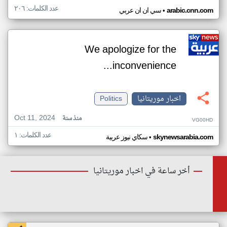
عدد الكلمات: ٢٠٦
•
arabic.cnn.com
سي ان ان عربي
We apologize for the
inconvenience...
اخبار موريتانيا
Politics
Oct 11, 2024
منذ سنة
VG00HD
عدد الكلمات: ١
•
skynewsarabia.com
سكاي نيوز عربية
أخر ساعة في اخبار موريتانيا