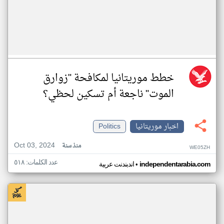
خطط موريتانيا لمكافحة "زوارق
الموت" ناجعة أم تسكين لحظي؟
اخبار موريتانيا
Politics
Oct 03, 2024
منذ سنة
WE05ZH
عدد الكلمات: ٥١٨
•
independentarabia.com
اندبندنت عربية