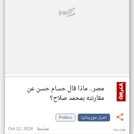
مصر.. ماذا قال حسام حسن عن
مقارنته بمحمد صلاح؟
اخبار موريتانيا
Politics
Oct 12, 2024
منذ سنة
FG17QB