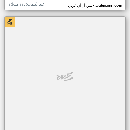
عدد الكلمات: ١١٤ ميديا: ١
•
arabic.cnn.com
سي ان ان عربي