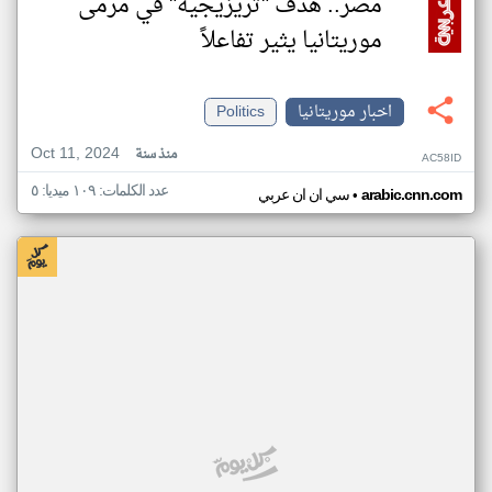
مصر.. هدف "تريزيجيه" في مرمى
موريتانيا يثير تفاعلاً
اخبار موريتانيا
Politics
Oct 11, 2024
منذ سنة
AC58ID
عدد الكلمات: ١٠٩ ميديا: ٥
•
arabic.cnn.com
سي ان ان عربي