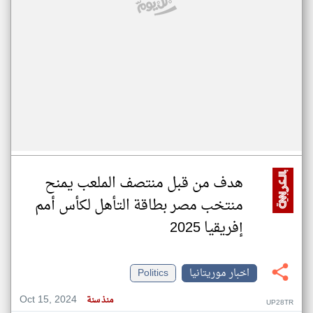
هدف من قبل منتصف الملعب يمنح
منتخب مصر بطاقة التأهل لكأس أمم
إفريقيا 2025
اخبار موريتانيا
Politics
Oct 15, 2024
منذ سنة
UP28TR