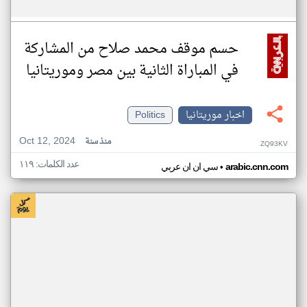
حسم موقف محمد صلاح من المشاركة
في المباراة الثانية بين مصر وموريتانيا
اخبار موريتانيا
Politics
Oct 12, 2024
منذ سنة
ZQ93KV
عدد الكلمات: ١١٩
•
arabic.cnn.com
سي ان ان عربي