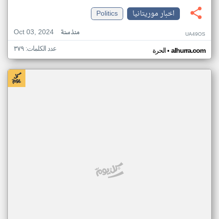
اخبار موريتانيا
Politics
Oct 03, 2024
منذ سنة
UA49OS
عدد الكلمات: ٣٧٩
•
alhurra.com
الحرة