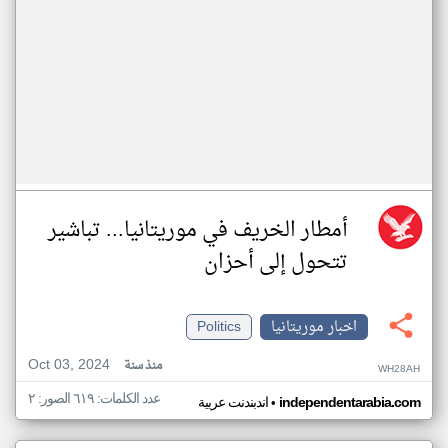
أمطار الخريف في موريتانيا... تباشير
تتحول إلى أحزان
اخبار موريتانيا
Politics
Oct 03, 2024
منذ سنة
WH28AH
عدد الكلمات: ٦١٩ الصور: ٢
•
independentarabia.com
اندبندنت عربية