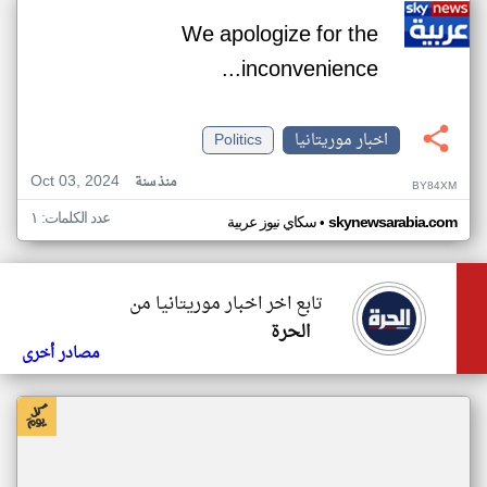
We apologize for the
inconvenience...
اخبار موريتانيا
Politics
Oct 03, 2024
منذ سنة
BY84XM
عدد الكلمات: ١
•
skynewsarabia.com
سكاي نيوز عربية
تابع اخر اخبار موريتانيا من
الحرة
مصادر أخرى