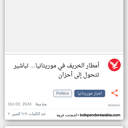
أمطار الخريف في موريتانيا... تباشير
تتحول إلى أحزان
اخبار موريتانيا
Politics
Oct 03, 2024
منذ سنة
WH28AH
عدد الكلمات: ٦١٩ الصور: ٢
•
independentarabia.com
اندبندنت عربية