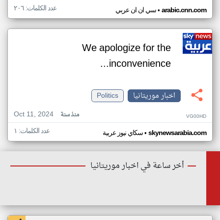
عدد الكلمات: ٢٠٦
•
arabic.cnn.com
سي ان ان عربي
We apologize for the
inconvenience...
اخبار موريتانيا
Politics
Oct 11, 2024
منذ سنة
VG00HD
عدد الكلمات: ١
•
skynewsarabia.com
سكاي نيوز عربية
أخر ساعة في اخبار موريتانيا