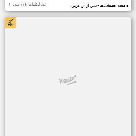
عدد الكلمات: ١١٤ ميديا: ١
•
arabic.cnn.com
سي ان ان عربي