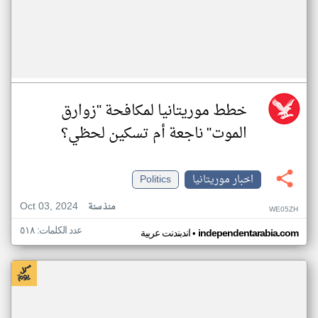
خطط موريتانيا لمكافحة "زوارق
الموت" ناجعة أم تسكين لحظي؟
اخبار موريتانيا
Politics
Oct 03, 2024
منذ سنة
WE05ZH
عدد الكلمات: ٥١٨
•
independentarabia.com
اندبندنت عربية