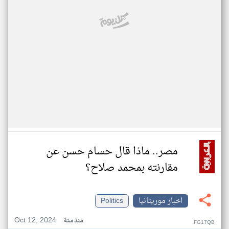
مصر.. ماذا قال حسام حسن عن
مقارنته بمحمد صلاح؟
اخبار موريتانيا
Politics
Oct 12, 2024
منذ سنة
FG17QB