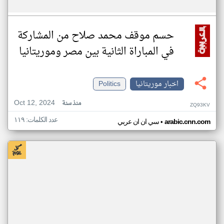
حسم موقف محمد صلاح من المشاركة
في المباراة الثانية بين مصر وموريتانيا
اخبار موريتانيا
Politics
Oct 12, 2024
منذ سنة
ZQ93KV
عدد الكلمات: ١١٩
•
arabic.cnn.com
سي ان ان عربي