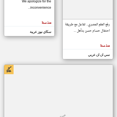
We apologize for the
inconvenience...
klyoum.com
تغيير الدولة
منذ سنة
تعبر
رفع العلم المصري.. تفاعل مع طريقة
مصادر الأخبار من موريتانيا
المقالات
الموجوده
احتفال حسام حسن بتأهل ...
سكاي نيوز عربية
اخبار موريتانيا على مدار الساعة
هنا عن
وجهة
نظر
أهم اخبار موريتانيا العاجلة والمباشرة
كاتبيها.
منذ سنة
سي ان ان عربي