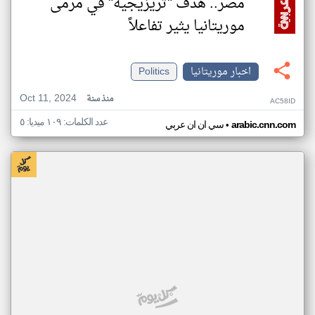
مصر.. هدف "تريزيجيه" في مرمى
موريتانيا يثير تفاعلاً
اخبار موريتانيا
Politics
Oct 11, 2024
منذ سنة
AC58ID
عدد الكلمات: ١٠٩ ميديا: ٥
•
arabic.cnn.com
سي ان ان عربي