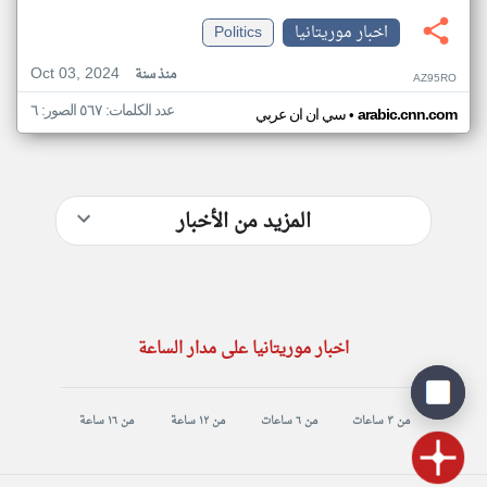
اخبار موريتانيا
Politics
Oct 03, 2024
منذ سنة
AZ95RO
عدد الكلمات: ٥٦٧ الصور: ٦
•
arabic.cnn.com
سي ان ان عربي
المزيد من الأخبار
اخبار موريتانيا على مدار الساعة
من ٣ ساعات
من ٦ ساعات
من ١٢ ساعة
من ١٦ ساعة