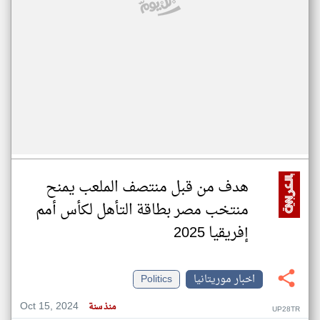
هدف من قبل منتصف الملعب يمنح
منتخب مصر بطاقة التأهل لكأس أمم
إفريقيا 2025
اخبار موريتانيا
Politics
Oct 15, 2024
منذ سنة
UP28TR