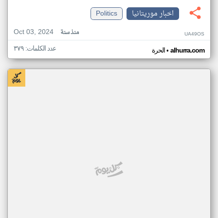
اخبار موريتانيا
Politics
Oct 03, 2024
منذ سنة
UA49OS
عدد الكلمات: ٣٧٩
•
alhurra.com
الحرة