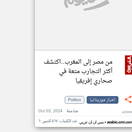
من مصر إلى المغرب..اكتشف
أكثر التجارب متعة في
صحاري إفريقيا
اخبار موريتانيا
Politics
Oct 03, 2024
منذ سنة
AZ95R
عدد الكلمات: ٥٦٧ الصور: ٦
•
arabic.cnn.co
سي ان ان عربي