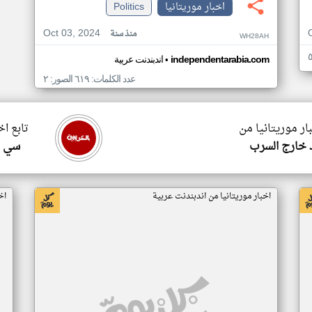
اخبار موريتانيا
Politics
Oct 03, 2024
منذ سنة
WH28AH
•
independentarabia.com
اندبندنت عربية
عدد الكلمات: ٦١٩ الصور: ٢
ار موريتانيا من
تابع اخ
 خارج السرب
سي ا
اخبار موريتانيا من اندبندنت عربية
اخ