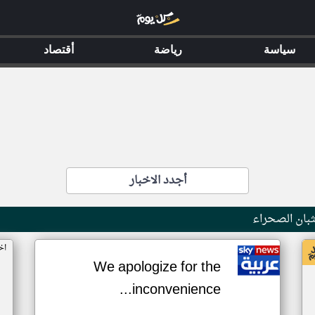
سياسة
رياضة
أقتصاد
أجدد الاخبار
بان الصحراء
اخ
We apologize for the
inconvenience...