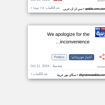
Oct 15, 2024
منذ سنة
UP28T
عدد الكلمات: ١١٤ ميديا: ١
•
arabic.cnn.co
سي ان ان عربي
We apologize for the
inconvenience...
اخبار موريتانيا
Politics
Oct 11, 2024
منذ سنة
VG00H
عدد الكلمات: ١
•
skynewsarabia.co
سكاي نيوز عربية