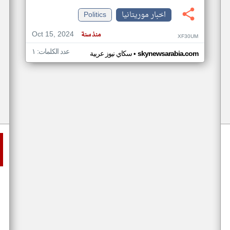
اخبار موريتانيا
Politics
Oct 15, 2024
منذ سنة
XF30UM
عدد الكلمات: ١
•
skynewsarabia.com
سكاي نيوز عربية