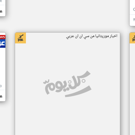
R
m
اخبار موريتانيا من سي ان ان عربي
D
m