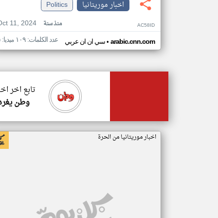
اخبار موريتانيا
Politics
Oct 11, 2024
منذ سنة
AC58ID
عدد الكلمات: ١٠٩ ميديا: ٥
•
arabic.cnn.com
سي ان ان عربي
تابع اخر اخب
وطن يغرد
اخبار موريتانيا من الحرة