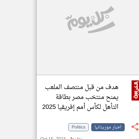
klyoum.com
تغيير الدولة
مصادر الأخبار من موريتانيا
اخبار موريتانيا على مدار الساعة
أهم اخبار موريتانيا العاجلة والمباشرة
هدف من قبل منتصف الملعب
يمنح منتخب مصر بطاقة
التأهل لكأس أمم إفريقيا 2025
اخبار موريتانيا
Politics