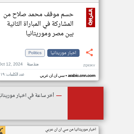
حسم موقف محمد صلاح من
المشاركة في المباراة الثانية
بين مصر وموريتانيا
اخبار موريتانيا
Politics
Oct 12, 2024
منذ سنة
ZQ93KV
عدد الكلمات: ١١٩
•
arabic.cnn.com
سي ان ان عربي
أخر ساعة في اخبار موريتاني
اخبار موريتانيا من سي ان ان عربي