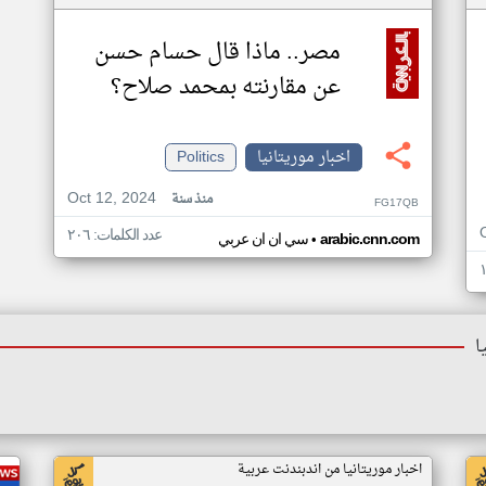
مصر.. ماذا قال حسام حسن
عن مقارنته بمحمد صلاح؟
اخبار موريتانيا
Politics
Oct 12, 2024
منذ سنة
FG17QB
عدد الكلمات: ٢٠٦
•
arabic.cnn.com
سي ان ان عربي
ا
اخبار موريتانيا من اندبندنت عربية