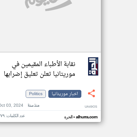
نقابة الأطباء المقيمين في
موريتانيا تعلن تعليق إضرابها
اخبار موريتانيا
Politics
Oct 03, 2024
منذ سنة
UA49OS
عدد الكلمات: ٣٧٩
•
alhurra.com
الحرة