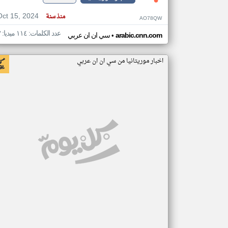
Oct 15, 2024
منذ سنة
AO78QW
عدد الكلمات: ١١٤ ميديا: ٣
•
arabic.cnn.com
سي ان ان عربي
اخبار موريتانيا من سي ان ان عربي