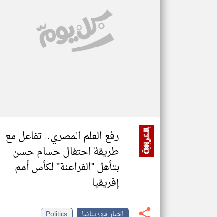
تعبر
المقالات
الموجوده
هنا عن
وجهة
نظر
كاتبيها.
رفع العلم المصري.. تفاعل مع
طريقة احتفال حسام حسن
بتأهل "الفراعنة" لكأس أمم
إفريقيا
اخبار موريتانيا
Politics