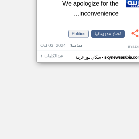
We apologize for the
inconvenience...
اخبار موريتانيا
Politics
Oct 03, 2024
منذ سنة
BY84X
عدد الكلمات: ١
•
skynewsarabia.co
سكاي نيوز عربية