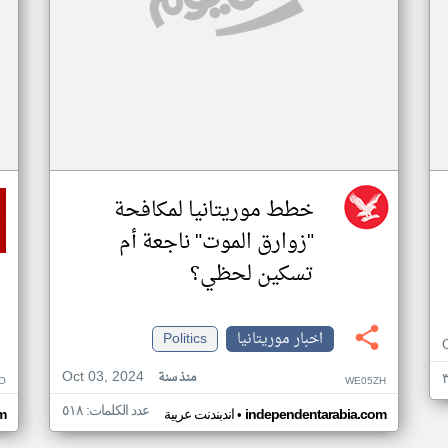
خطط موريتانيا لمكافحة
"زوارق الموت" ناجعة أم
تسكين لحظي؟
اخبار موريتانيا
Politics
Oct 03, 2024
منذ سنة
O
WE05ZH
عدد الكلمات: ٥١٨
•
independentarabia.com
اندبندنت عربية
m