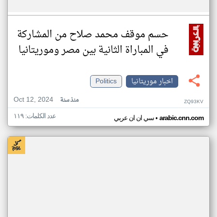
حسم موقف محمد صلاح من المشاركة
في المباراة الثانية بين مصر وموريتانيا
اخبار موريتانيا
Politics
Oct 12, 2024
منذ سنة
ZQ93KV
عدد الكلمات: ١١٩
•
arabic.cnn.com
سي ان ان عربي