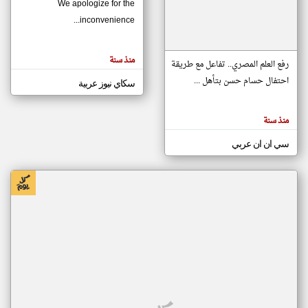
We apologize for the
inconvenience...
klyoum.com
تغيير الدولة
منذ سنة
تعبر
رفع العلم المصري.. تفاعل مع طريقة
مصادر الأخبار من موريتانيا
المقالات
الموجوده
احتفال حسام حسن بتأهل ...
سكاي نيوز عربية
اخبار موريتانيا على مدار الساعة
هنا عن
وجهة
نظر
أهم اخبار موريتانيا العاجلة والمباشرة
كاتبيها.
منذ سنة
سي ان ان عربي