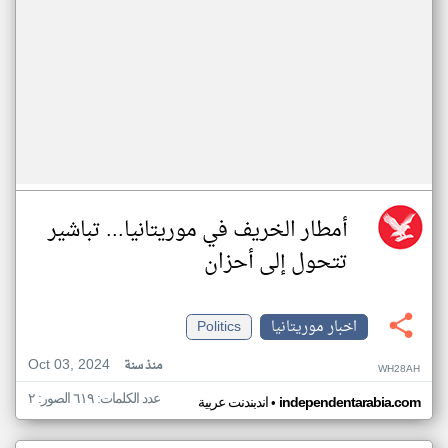
أمطار الخريف في موريتانيا... تباشير
تتحول إلى أحزان
اخبار موريتانيا
Politics
Oct 03, 2024
منذ سنة
WH28AH
عدد الكلمات: ٦١٩ الصور: ٢
•
independentarabia.com
اندبندنت عربية