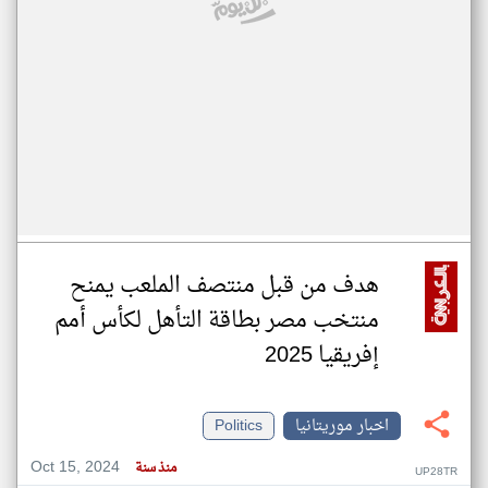
هدف من قبل منتصف الملعب يمنح
منتخب مصر بطاقة التأهل لكأس أمم
إفريقيا 2025
اخبار موريتانيا
Politics
Oct 15, 2024
منذ سنة
UP28TR