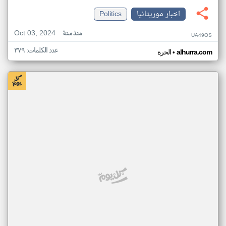
اخبار موريتانيا
Politics
Oct 03, 2024
منذ سنة
UA49OS
عدد الكلمات: ٣٧٩
•
alhurra.com
الحرة