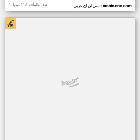
عدد الكلمات: ١١٤ ميديا: ١
•
arabic.cnn.com
سي ان ان عربي