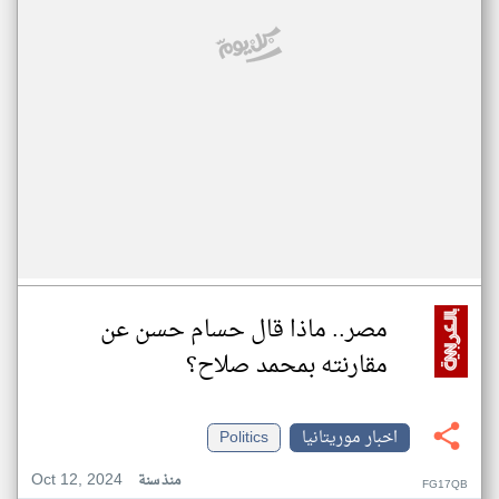
مصر.. ماذا قال حسام حسن عن
مقارنته بمحمد صلاح؟
اخبار موريتانيا
Politics
Oct 12, 2024
منذ سنة
FG17QB