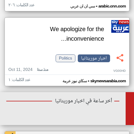
عدد الكلمات: ٢٠٦
•
arabic.cnn.com
سي ان ان عربي
We apologize for the
inconvenience...
اخبار موريتانيا
Politics
Oct 11, 2024
منذ سنة
VG00HD
عدد الكلمات: ١
•
skynewsarabia.com
سكاي نيوز عربية
أخر ساعة في اخبار موريتانيا