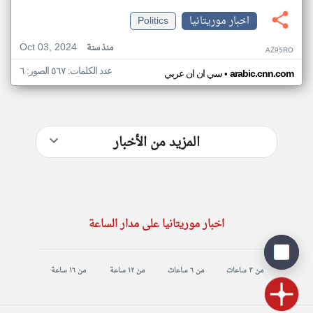
اخبار موريتانيا
Politics
Oct 03, 2024
منذ سنة
AZ95RO
عدد الكلمات: ٥٦٧ الصور: ٦
•
arabic.cnn.com
سي ان ان عربي
المزيد من الأخبار
اخبار موريتانيا على مدار الساعة
من ٣ ساعات
من ٦ ساعات
من ١٢ ساعة
من ١٦ ساعة