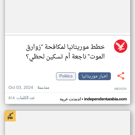
خطط موريتانيا لمكافحة "زوارق
الموت" ناجعة أم تسكين لحظي؟
اخبار موريتانيا
Politics
Oct 03, 2024
منذ سنة
WE05ZH
عدد الكلمات: ٥١٨
•
independentarabia.com
اندبندنت عربية