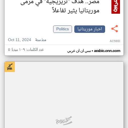
مصر.. هدف "تريزيجيه" في مرمى
موريتانيا يثير تفاعلاً
اخبار موريتانيا
Politics
Oct 11, 2024
منذ سنة
AC58ID
عدد الكلمات: ١٠٩ ميديا: ٥
•
arabic.cnn.com
سي ان ان عربي