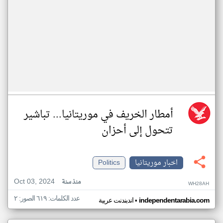
أمطار الخريف في موريتانيا... تباشير
تتحول إلى أحزان
اخبار موريتانيا
Politics
Oct 03, 2024
منذ سنة
WH28AH
عدد الكلمات: ٦١٩ الصور: ٢
•
independentarabia.com
اندبندنت عربية