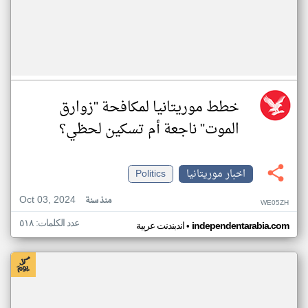
خطط موريتانيا لمكافحة "زوارق
الموت" ناجعة أم تسكين لحظي؟
اخبار موريتانيا
Politics
Oct 03, 2024
منذ سنة
WE05ZH
عدد الكلمات: ٥١٨
•
independentarabia.com
اندبندنت عربية