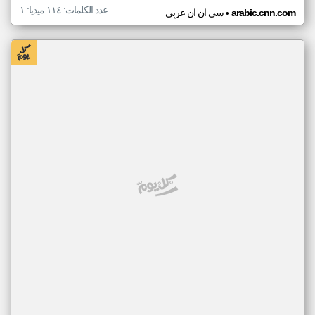
عدد الكلمات: ١١٤ ميديا: ١
•
arabic.cnn.com
سي ان ان عربي