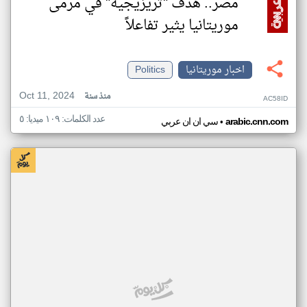
مصر.. هدف "تريزيجيه" في مرمى
موريتانيا يثير تفاعلاً
اخبار موريتانيا
Politics
Oct 11, 2024
منذ سنة
AC58ID
عدد الكلمات: ١٠٩ ميديا: ٥
•
arabic.cnn.com
سي ان ان عربي