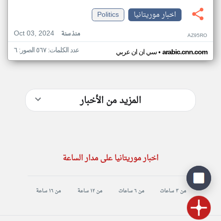
اخبار موريتانيا
Politics
Oct 03, 2024
منذ سنة
AZ95RO
عدد الكلمات: ٥٦٧ الصور: ٦
•
arabic.cnn.com
سي ان ان عربي
المزيد من الأخبار
اخبار موريتانيا على مدار الساعة
من ٣ ساعات
من ٦ ساعات
من ١٢ ساعة
من ١٦ ساعة