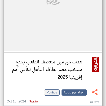
هدف من قبل منتصف الملعب يمنح
منتخب مصر بطاقة التأهل لكأس أمم
إفريقيا 2025
اخبار موريتانيا
Politics
Oct 15, 2024
منذ سنة
UP28TR