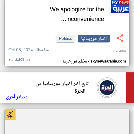
We apologize for the
inconvenience...
اخبار موريتانيا
Politics
Oct 03, 2024
منذ سنة
BY84XM
عدد الكلمات: ١
•
skynewsarabia.com
سكاي نيوز عربية
تابع اخر اخبار موريتانيا من
الحرة
مصادر أخرى