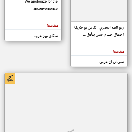
We apologize for the
inconvenience...
klyoum.com
تغيير الدولة
منذ سنة
تعبر
رفع العلم المصري.. تفاعل مع طريقة
مصادر الأخبار من موريتانيا
المقالات
الموجوده
احتفال حسام حسن بتأهل ...
سكاي نيوز عربية
اخبار موريتانيا على مدار الساعة
هنا عن
وجهة
نظر
أهم اخبار موريتانيا العاجلة والمباشرة
كاتبيها.
منذ سنة
سي ان ان عربي