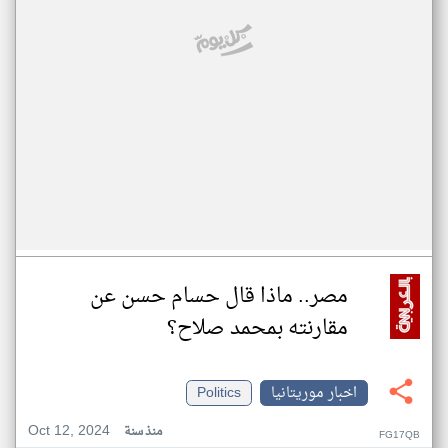
مصر.. ماذا قال حسام حسن عن
مقارنته بمحمد صلاح؟
اخبار موريتانيا
Politics
Oct 12, 2024
منذ سنة
FG17QB