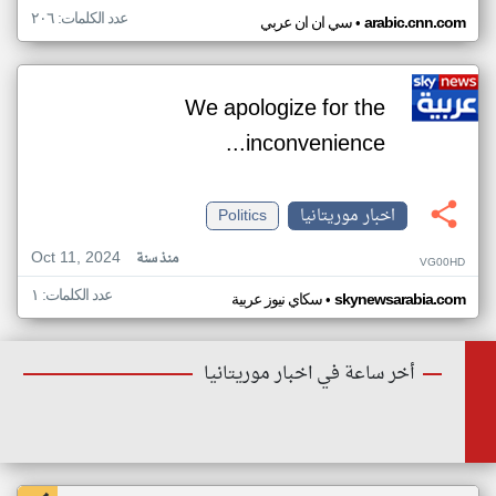
عدد الكلمات: ٢٠٦
•
arabic.cnn.com
سي ان ان عربي
We apologize for the
inconvenience...
اخبار موريتانيا
Politics
Oct 11, 2024
منذ سنة
VG00HD
عدد الكلمات: ١
•
skynewsarabia.com
سكاي نيوز عربية
أخر ساعة في اخبار موريتانيا