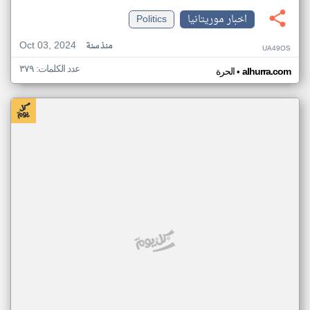
اخبار موريتانيا
Politics
Oct 03, 2024
منذ سنة
UA49OS
عدد الكلمات: ٣٧٩
•
alhurra.com
الحرة