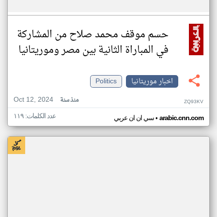
حسم موقف محمد صلاح من المشاركة
في المباراة الثانية بين مصر وموريتانيا
اخبار موريتانيا
Politics
Oct 12, 2024
منذ سنة
ZQ93KV
عدد الكلمات: ١١٩
•
arabic.cnn.com
سي ان ان عربي