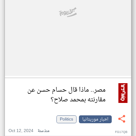
مصر.. ماذا قال حسام حسن عن
مقارنته بمحمد صلاح؟
اخبار موريتانيا
Politics
Oct 12, 2024
منذ سنة
FG17QB