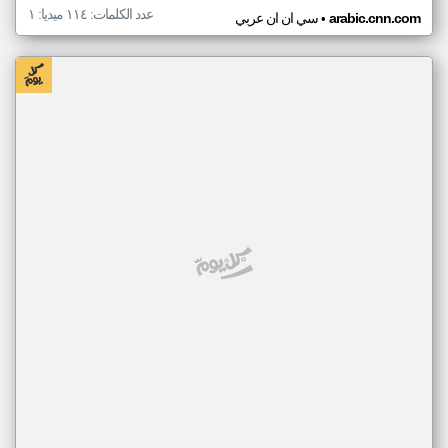
عدد الكلمات: ١١٤ ميديا: ١
•
arabic.cnn.com
سي ان ان عربي