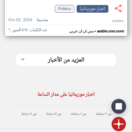
اخبار موريتانيا
Politics
Oct 03, 2024
منذ سنة
AZ95RO
عدد الكلمات: ٥٦٧ الصور: ٦
•
arabic.cnn.com
سي ان ان عربي
المزيد من الأخبار
اخبار موريتانيا على مدار الساعة
من ٣ ساعات
من ٦ ساعات
من ١٢ ساعة
من ١٦ ساعة