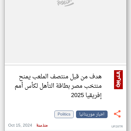
هدف من قبل منتصف الملعب يمنح
منتخب مصر بطاقة التأهل لكأس أمم
إفريقيا 2025
اخبار موريتانيا
Politics
Oct 15, 2024
منذ سنة
UP28TR