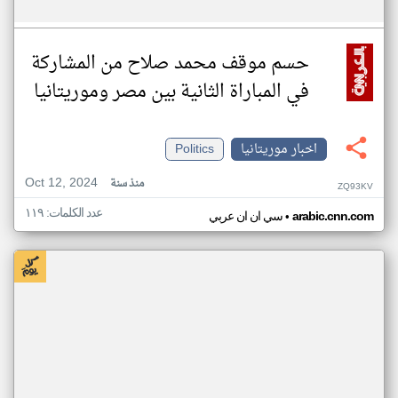
حسم موقف محمد صلاح من المشاركة
في المباراة الثانية بين مصر وموريتانيا
اخبار موريتانيا
Politics
Oct 12, 2024
منذ سنة
ZQ93KV
عدد الكلمات: ١١٩
•
arabic.cnn.com
سي ان ان عربي