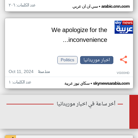
عدد الكلمات: ٢٠٦
•
arabic.cnn.com
سي ان ان عربي
We apologize for the
inconvenience...
اخبار موريتانيا
Politics
Oct 11, 2024
منذ سنة
VG00HD
عدد الكلمات: ١
•
skynewsarabia.com
سكاي نيوز عربية
أخر ساعة في اخبار موريتانيا