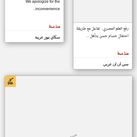
We apologize for the
inconvenience...
klyoum.com
تغيير الدولة
منذ سنة
تعبر
رفع العلم المصري.. تفاعل مع طريقة
مصادر الأخبار من موريتانيا
المقالات
الموجوده
احتفال حسام حسن بتأهل ...
سكاي نيوز عربية
اخبار موريتانيا على مدار الساعة
هنا عن
وجهة
نظر
أهم اخبار موريتانيا العاجلة والمباشرة
كاتبيها.
منذ سنة
سي ان ان عربي