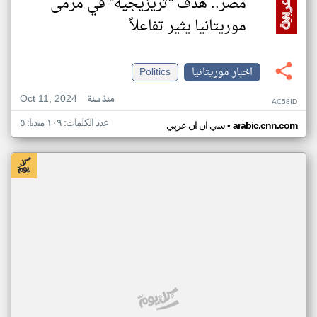
مصر.. هدف "تريزيجيه" في مرمى
موريتانيا يثير تفاعلاً
اخبار موريتانيا
Politics
Oct 11, 2024
منذ سنة
AC58ID
عدد الكلمات: ١٠٩ ميديا: ٥
•
arabic.cnn.com
سي ان ان عربي