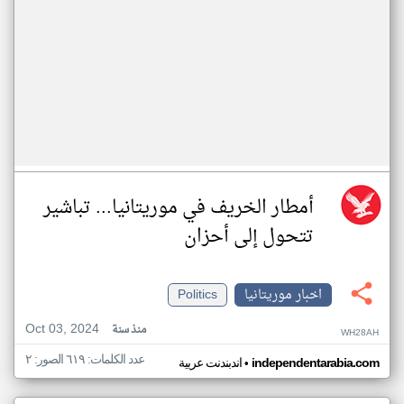
أمطار الخريف في موريتانيا... تباشير
تتحول إلى أحزان
اخبار موريتانيا
Politics
Oct 03, 2024
منذ سنة
WH28AH
عدد الكلمات: ٦١٩ الصور: ٢
•
independentarabia.com
اندبندنت عربية