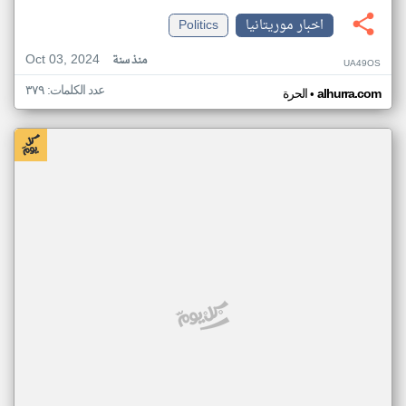
اخبار موريتانيا
Politics
Oct 03, 2024
منذ سنة
UA49OS
عدد الكلمات: ٣٧٩
•
alhurra.com
الحرة