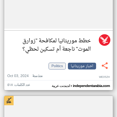
خطط موريتانيا لمكافحة "زوارق
الموت" ناجعة أم تسكين لحظي؟
اخبار موريتانيا
Politics
Oct 03, 2024
منذ سنة
WE05ZH
عدد الكلمات: ٥١٨
•
independentarabia.com
اندبندنت عربية