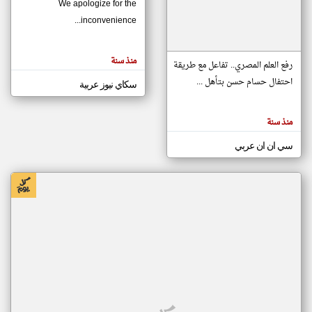
We apologize for the
inconvenience...
klyoum.com
تغيير الدولة
منذ سنة
تعبر
رفع العلم المصري.. تفاعل مع طريقة
مصادر الأخبار من موريتانيا
المقالات
الموجوده
احتفال حسام حسن بتأهل ...
سكاي نيوز عربية
اخبار موريتانيا على مدار الساعة
هنا عن
وجهة
نظر
أهم اخبار موريتانيا العاجلة والمباشرة
كاتبيها.
منذ سنة
سي ان ان عربي