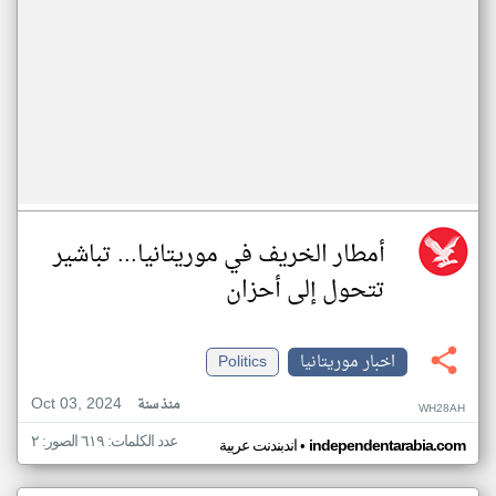
أمطار الخريف في موريتانيا... تباشير
تتحول إلى أحزان
اخبار موريتانيا
Politics
Oct 03, 2024
منذ سنة
WH28AH
عدد الكلمات: ٦١٩ الصور: ٢
•
independentarabia.com
اندبندنت عربية