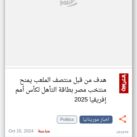
هدف من قبل منتصف الملعب يمنح
منتخب مصر بطاقة التأهل لكأس أمم
إفريقيا 2025
اخبار موريتانيا
Politics
Oct 15, 2024
منذ سنة
UP28TR