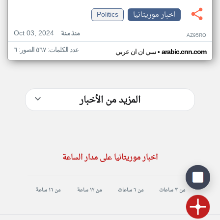
اخبار موريتانيا
Politics
Oct 03, 2024
منذ سنة
AZ95RO
عدد الكلمات: ٥٦٧ الصور: ٦
•
arabic.cnn.com
سي ان ان عربي
المزيد من الأخبار
اخبار موريتانيا على مدار الساعة
من ٣ ساعات
من ٦ ساعات
من ١٢ ساعة
من ١٦ ساعة