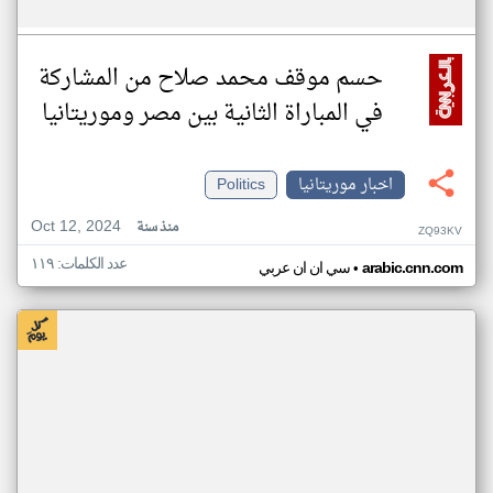
حسم موقف محمد صلاح من المشاركة
في المباراة الثانية بين مصر وموريتانيا
اخبار موريتانيا
Politics
Oct 12, 2024
منذ سنة
ZQ93KV
عدد الكلمات: ١١٩
•
arabic.cnn.com
سي ان ان عربي