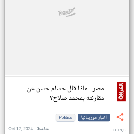
مصر.. ماذا قال حسام حسن عن
مقارنته بمحمد صلاح؟
اخبار موريتانيا
Politics
Oct 12, 2024
منذ سنة
FG17QB