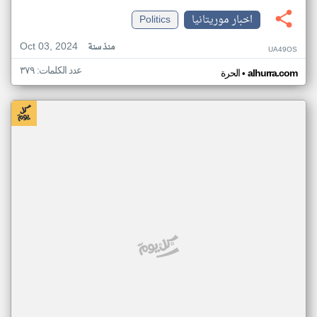
اخبار موريتانيا
Politics
Oct 03, 2024
منذ سنة
UA49OS
عدد الكلمات: ٣٧٩
•
alhurra.com
الحرة