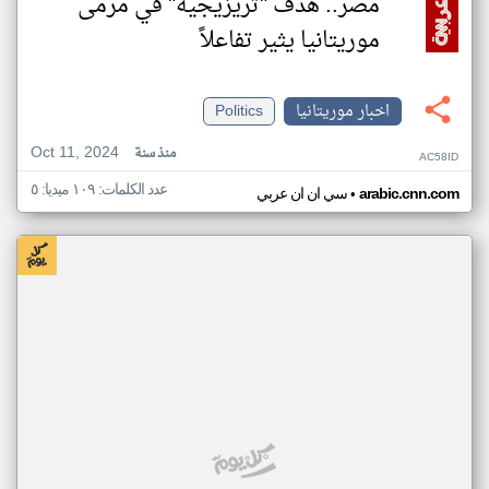
مصر.. هدف "تريزيجيه" في مرمى
موريتانيا يثير تفاعلاً
اخبار موريتانيا
Politics
Oct 11, 2024
منذ سنة
AC58ID
عدد الكلمات: ١٠٩ ميديا: ٥
•
arabic.cnn.com
سي ان ان عربي