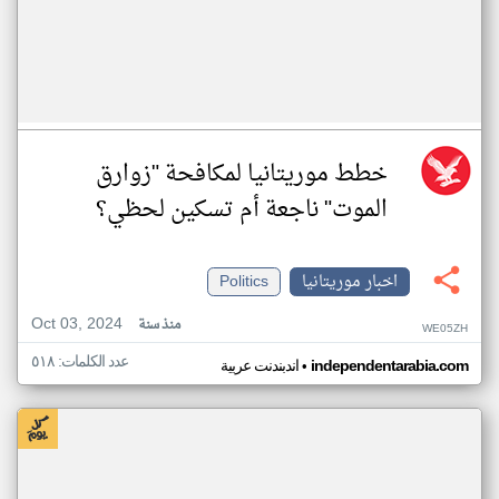
خطط موريتانيا لمكافحة "زوارق
الموت" ناجعة أم تسكين لحظي؟
اخبار موريتانيا
Politics
Oct 03, 2024
منذ سنة
WE05ZH
عدد الكلمات: ٥١٨
•
independentarabia.com
اندبندنت عربية