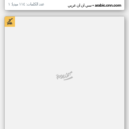
عدد الكلمات: ١١٤ ميديا: ١
•
arabic.cnn.com
سي ان ان عربي