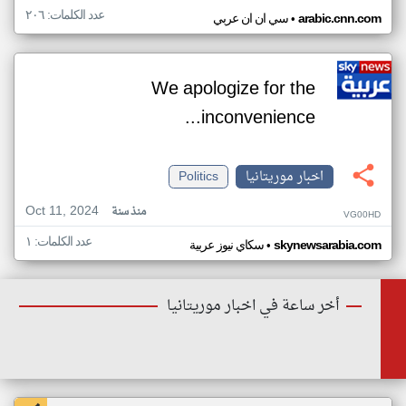
عدد الكلمات: ٢٠٦
•
arabic.cnn.com
سي ان ان عربي
We apologize for the
inconvenience...
اخبار موريتانيا
Politics
Oct 11, 2024
منذ سنة
VG00HD
عدد الكلمات: ١
•
skynewsarabia.com
سكاي نيوز عربية
أخر ساعة في اخبار موريتانيا