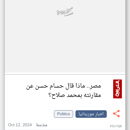
مصر.. ماذا قال حسام حسن عن
مقارنته بمحمد صلاح؟
اخبار موريتانيا
Politics
Oct 12, 2024
منذ سنة
FG17QB