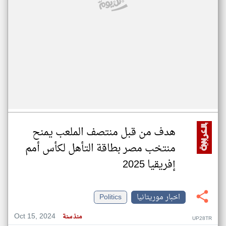
هدف من قبل منتصف الملعب يمنح
منتخب مصر بطاقة التأهل لكأس أمم
إفريقيا 2025
اخبار موريتانيا
Politics
Oct 15, 2024
منذ سنة
UP28TR