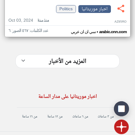
اخبار موريتانيا
Politics
Oct 03, 2024
منذ سنة
AZ95RO
عدد الكلمات: ٥٦٧ الصور: ٦
•
arabic.cnn.com
سي ان ان عربي
المزيد من الأخبار
اخبار موريتانيا على مدار الساعة
من ٣ ساعات
من ٦ ساعات
من ١٢ ساعة
من ١٦ ساعة