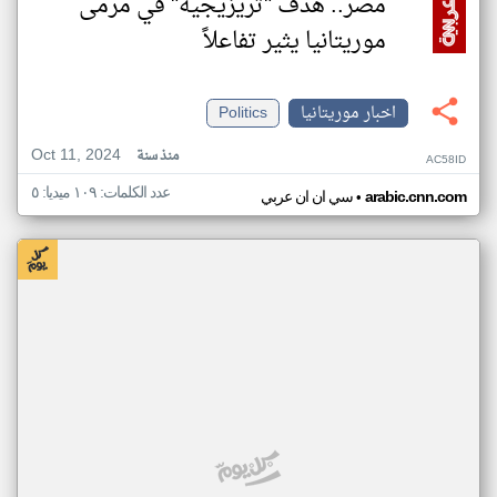
مصر.. هدف "تريزيجيه" في مرمى
موريتانيا يثير تفاعلاً
اخبار موريتانيا
Politics
Oct 11, 2024
منذ سنة
AC58ID
عدد الكلمات: ١٠٩ ميديا: ٥
•
arabic.cnn.com
سي ان ان عربي