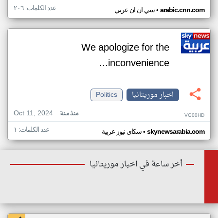
عدد الكلمات: ٢٠٦
•
arabic.cnn.com
سي ان ان عربي
We apologize for the
inconvenience...
اخبار موريتانيا
Politics
Oct 11, 2024
منذ سنة
VG00HD
عدد الكلمات: ١
•
skynewsarabia.com
سكاي نيوز عربية
أخر ساعة في اخبار موريتانيا