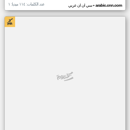
عدد الكلمات: ١١٤ ميديا: ١
•
arabic.cnn.com
سي ان ان عربي