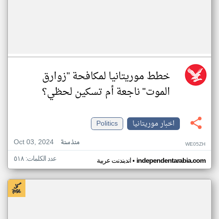
خطط موريتانيا لمكافحة "زوارق
الموت" ناجعة أم تسكين لحظي؟
اخبار موريتانيا
Politics
Oct 03, 2024
منذ سنة
WE05ZH
عدد الكلمات: ٥١٨
•
independentarabia.com
اندبندنت عربية