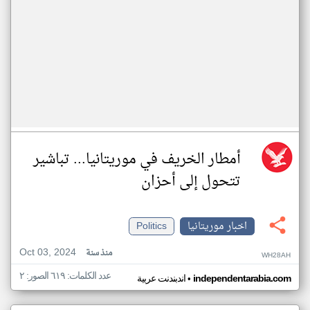
أمطار الخريف في موريتانيا... تباشير
تتحول إلى أحزان
اخبار موريتانيا
Politics
Oct 03, 2024
منذ سنة
WH28AH
عدد الكلمات: ٦١٩ الصور: ٢
•
independentarabia.com
اندبندنت عربية