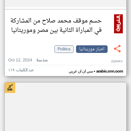
حسم موقف محمد صلاح من المشاركة
في المباراة الثانية بين مصر وموريتانيا
اخبار موريتانيا
Politics
Oct 12, 2024
منذ سنة
ZQ93KV
عدد الكلمات: ١١٩
•
arabic.cnn.com
سي ان ان عربي