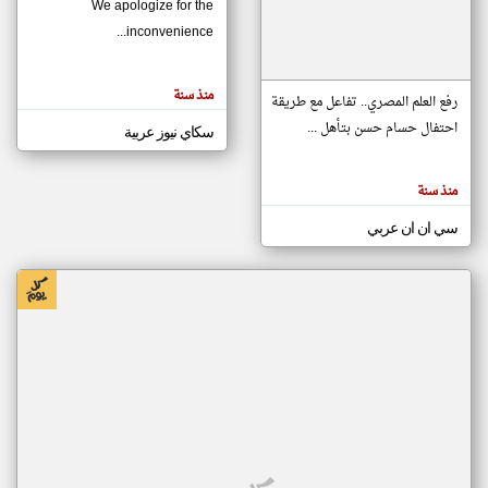
We apologize for the
inconvenience...
klyoum.com
تغيير الدولة
منذ سنة
تعبر
رفع العلم المصري.. تفاعل مع طريقة
مصادر الأخبار من موريتانيا
المقالات
الموجوده
احتفال حسام حسن بتأهل ...
سكاي نيوز عربية
اخبار موريتانيا على مدار الساعة
هنا عن
وجهة
نظر
أهم اخبار موريتانيا العاجلة والمباشرة
كاتبيها.
منذ سنة
سي ان ان عربي