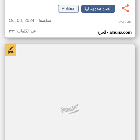
اخبار موريتانيا
Politics
Oct 03, 2024
منذ سنة
UA49OS
عدد الكلمات: ٣٧٩
•
alhurra.com
الحرة