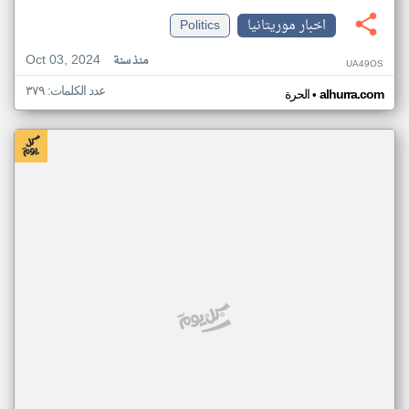
اخبار موريتانيا
Politics
Oct 03, 2024
منذ سنة
UA49OS
عدد الكلمات: ٣٧٩
•
alhurra.com
الحرة