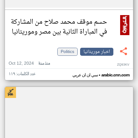
حسم موقف محمد صلاح من المشاركة
في المباراة الثانية بين مصر وموريتانيا
اخبار موريتانيا
Politics
Oct 12, 2024
منذ سنة
ZQ93KV
عدد الكلمات: ١١٩
•
arabic.cnn.com
سي ان ان عربي