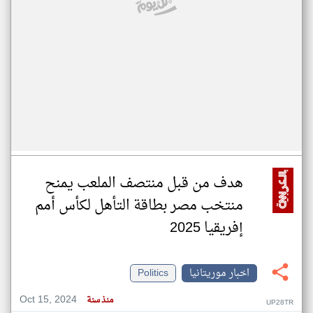
هدف من قبل منتصف الملعب يمنح
منتخب مصر بطاقة التأهل لكأس أمم
إفريقيا 2025
اخبار موريتانيا
Politics
Oct 15, 2024
منذ سنة
UP28TR