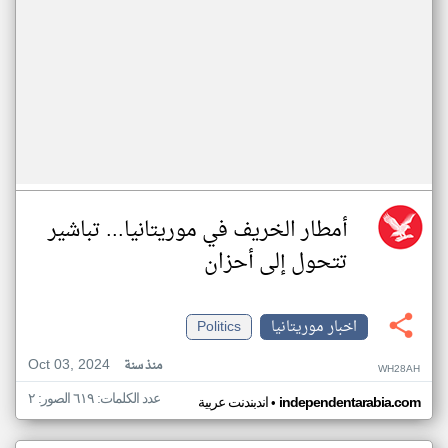
أمطار الخريف في موريتانيا... تباشير
تتحول إلى أحزان
اخبار موريتانيا
Politics
Oct 03, 2024
منذ سنة
WH28AH
عدد الكلمات: ٦١٩ الصور: ٢
•
independentarabia.com
اندبندنت عربية