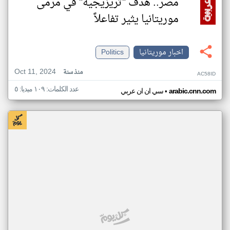
مصر.. هدف "تريزيجيه" في مرمى
موريتانيا يثير تفاعلاً
اخبار موريتانيا
Politics
Oct 11, 2024
منذ سنة
AC58ID
عدد الكلمات: ١٠٩ ميديا: ٥
•
arabic.cnn.com
سي ان ان عربي