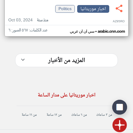
اخبار موريتانيا
Politics
Oct 03, 2024
منذ سنة
AZ95RO
عدد الكلمات: ٥٦٧ الصور: ٦
•
arabic.cnn.com
سي ان ان عربي
المزيد من الأخبار
اخبار موريتانيا على مدار الساعة
من ٣ ساعات
من ٦ ساعات
من ١٢ ساعة
من ١٦ ساعة