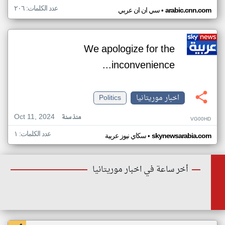
عدد الكلمات: ٢٠٦
•
arabic.cnn.com
سي ان ان عربي
We apologize for the
inconvenience...
اخبار موريتانيا
Politics
Oct 11, 2024
منذ سنة
VG00HD
عدد الكلمات: ١
•
skynewsarabia.com
سكاي نيوز عربية
أخر ساعة في اخبار موريتانيا