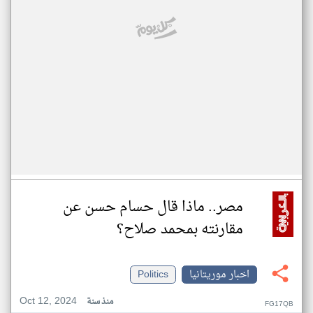
مصر.. ماذا قال حسام حسن عن
مقارنته بمحمد صلاح؟
اخبار موريتانيا
Politics
Oct 12, 2024
منذ سنة
FG17QB