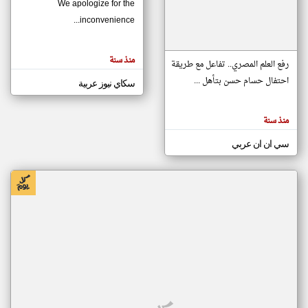
We apologize for the
inconvenience...
klyoum.com
تغيير الدولة
منذ سنة
تعبر
رفع العلم المصري.. تفاعل مع طريقة
مصادر الأخبار من موريتانيا
المقالات
الموجوده
احتفال حسام حسن بتأهل ...
سكاي نيوز عربية
اخبار موريتانيا على مدار الساعة
هنا عن
وجهة
نظر
أهم اخبار موريتانيا العاجلة والمباشرة
كاتبيها.
منذ سنة
سي ان ان عربي