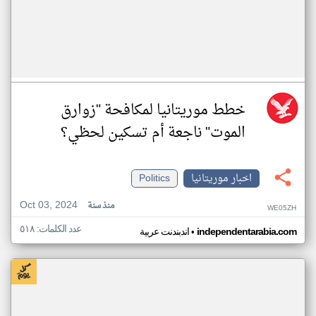
خطط موريتانيا لمكافحة "زوارق
الموت" ناجعة أم تسكين لحظي؟
اخبار موريتانيا
Politics
Oct 03, 2024
منذ سنة
WE05ZH
عدد الكلمات: ٥١٨
•
independentarabia.com
اندبندنت عربية