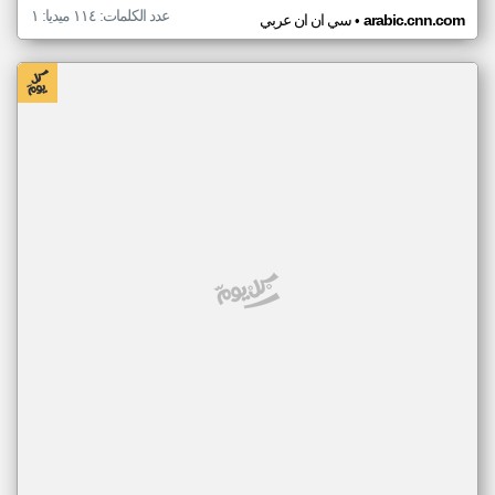
عدد الكلمات: ١١٤ ميديا: ١
•
arabic.cnn.com
سي ان ان عربي