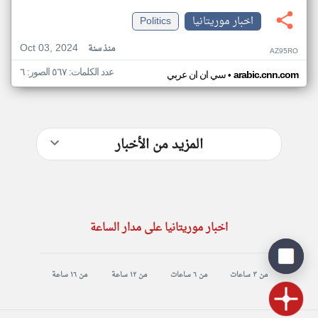
اخبار موريتانيا
Politics
Oct 03, 2024
منذ سنة
AZ95RO
عدد الكلمات: ٥٦٧ الصور: ٦
•
arabic.cnn.com
سي ان ان عربي
المزيد من الأخبار
اخبار موريتانيا على مدار الساعة
من ٣ ساعات
من ٦ ساعات
من ١٢ ساعة
من ١٦ ساعة