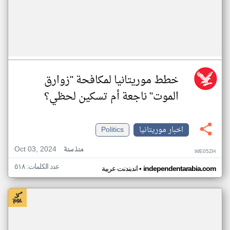
خطط موريتانيا لمكافحة "زوارق
الموت" ناجعة أم تسكين لحظي؟
اخبار موريتانيا
Politics
Oct 03, 2024
منذ سنة
WE05ZH
عدد الكلمات: ٥١٨
•
independentarabia.com
اندبندنت عربية