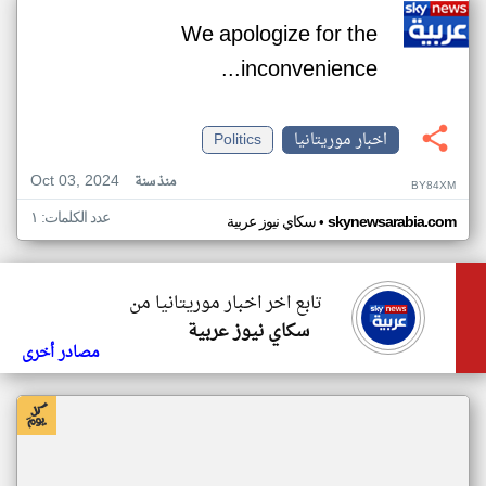
We apologize for the
inconvenience...
اخبار موريتانيا
Politics
Oct 03, 2024
منذ سنة
BY84XM
عدد الكلمات: ١
•
skynewsarabia.com
سكاي نيوز عربية
تابع اخر اخبار موريتانيا من
سكاي نيوز عربية
مصادر أخرى