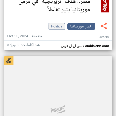
مصر.. هدف "تريزيجيه" في مرمى
موريتانيا يثير تفاعلاً
اخبار موريتانيا
Politics
Oct 11, 2024
منذ سنة
AC58ID
عدد الكلمات: ١٠٩ ميديا: ٥
•
arabic.cnn.com
سي ان ان عربي