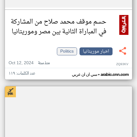
حسم موقف محمد صلاح من المشاركة
في المباراة الثانية بين مصر وموريتانيا
اخبار موريتانيا
Politics
Oct 12, 2024
منذ سنة
ZQ93KV
عدد الكلمات: ١١٩
•
arabic.cnn.com
سي ان ان عربي