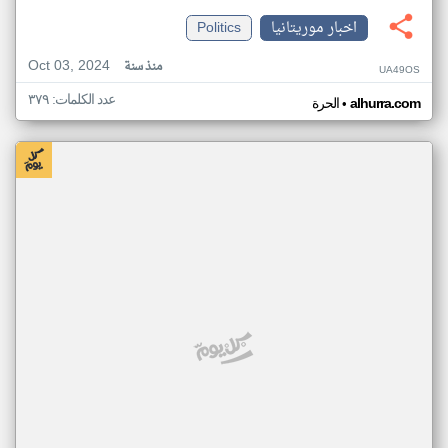
اخبار موريتانيا
Politics
Oct 03, 2024
منذ سنة
UA49OS
عدد الكلمات: ٣٧٩
•
alhurra.com
الحرة