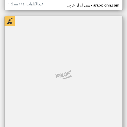
عدد الكلمات: ١١٤ ميديا: ١
•
arabic.cnn.com
سي ان ان عربي