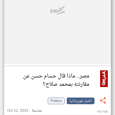
مصر.. ماذا قال حسام حسن عن
مقارنته بمحمد صلاح؟
اخبار موريتانيا
Politics
Oct 12, 2024
منذ سنة
FG17QB