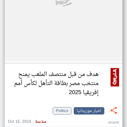
هدف من قبل منتصف الملعب يمنح
منتخب مصر بطاقة التأهل لكأس أمم
إفريقيا 2025
اخبار موريتانيا
Politics
Oct 15, 2024
منذ سنة
UP28TR