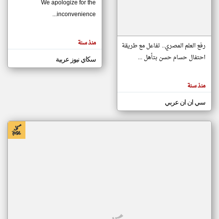
We apologize for the
inconvenience...
klyoum.com
تغيير الدولة
منذ سنة
تعبر
رفع العلم المصري.. تفاعل مع طريقة
مصادر الأخبار من موريتانيا
المقالات
الموجوده
احتفال حسام حسن بتأهل ...
سكاي نيوز عربية
اخبار موريتانيا على مدار الساعة
هنا عن
وجهة
نظر
أهم اخبار موريتانيا العاجلة والمباشرة
كاتبيها.
منذ سنة
سي ان ان عربي