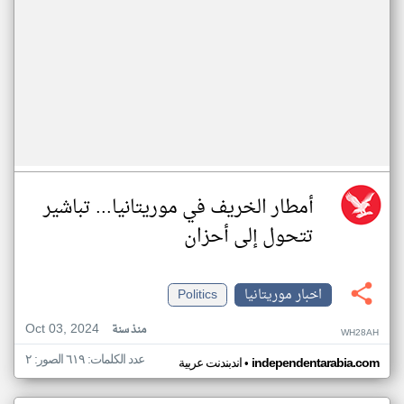
أمطار الخريف في موريتانيا... تباشير
تتحول إلى أحزان
اخبار موريتانيا
Politics
Oct 03, 2024
منذ سنة
WH28AH
عدد الكلمات: ٦١٩ الصور: ٢
•
independentarabia.com
اندبندنت عربية