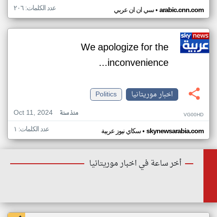
عدد الكلمات: ٢٠٦
•
arabic.cnn.com
سي ان ان عربي
We apologize for the
inconvenience...
اخبار موريتانيا
Politics
Oct 11, 2024
منذ سنة
VG00HD
عدد الكلمات: ١
•
skynewsarabia.com
سكاي نيوز عربية
أخر ساعة في اخبار موريتانيا