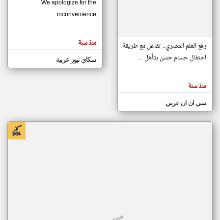
We apologize for the
inconvenience...
klyoum.com
تغيير الدولة
منذ سنة
تعبر
رفع العلم المصري.. تفاعل مع طريقة
مصادر الأخبار من موريتانيا
المقالات
الموجوده
احتفال حسام حسن بتأهل ...
سكاي نيوز عربية
اخبار موريتانيا على مدار الساعة
هنا عن
وجهة
نظر
أهم اخبار موريتانيا العاجلة والمباشرة
كاتبيها.
منذ سنة
سي ان ان عربي