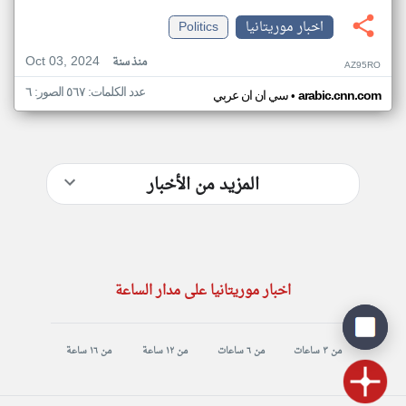
اخبار موريتانيا
Politics
Oct 03, 2024
منذ سنة
AZ95RO
عدد الكلمات: ٥٦٧ الصور: ٦
•
arabic.cnn.com
سي ان ان عربي
المزيد من الأخبار
اخبار موريتانيا على مدار الساعة
من ٣ ساعات
من ٦ ساعات
من ١٢ ساعة
من ١٦ ساعة