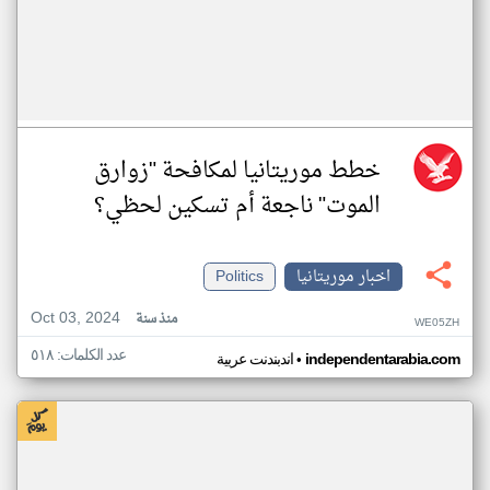
خطط موريتانيا لمكافحة "زوارق
الموت" ناجعة أم تسكين لحظي؟
اخبار موريتانيا
Politics
Oct 03, 2024
منذ سنة
WE05ZH
عدد الكلمات: ٥١٨
•
independentarabia.com
اندبندنت عربية