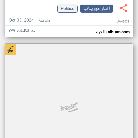
اخبار موريتانيا
Politics
Oct 03, 2024
منذ سنة
UA49OS
عدد الكلمات: ٣٧٩
•
alhurra.com
الحرة