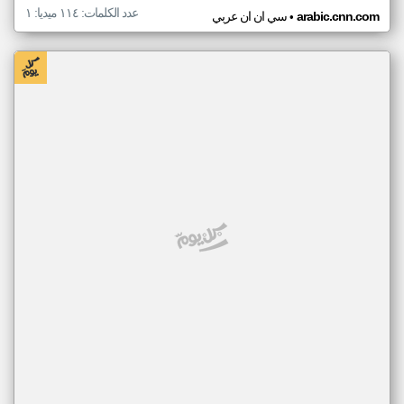
عدد الكلمات: ١١٤ ميديا: ١
•
arabic.cnn.com
سي ان ان عربي