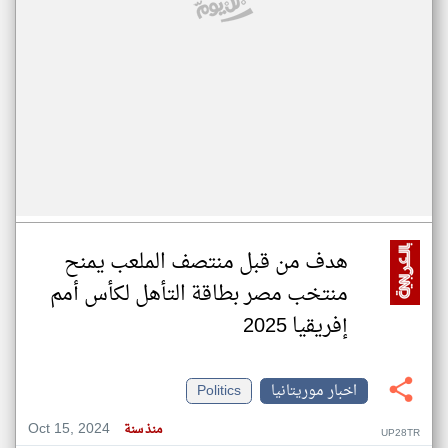
هدف من قبل منتصف الملعب يمنح
منتخب مصر بطاقة التأهل لكأس أمم
إفريقيا 2025
اخبار موريتانيا
Politics
Oct 15, 2024
منذ سنة
UP28TR