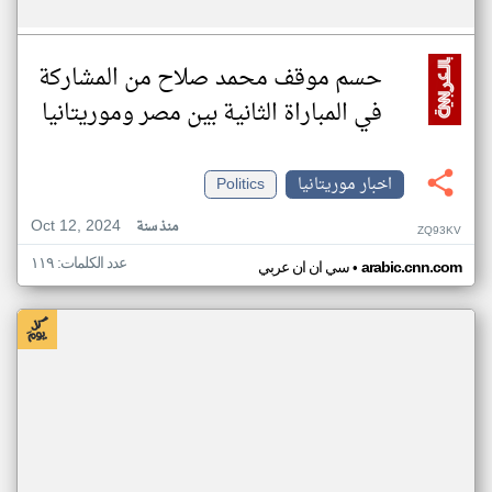
حسم موقف محمد صلاح من المشاركة
في المباراة الثانية بين مصر وموريتانيا
اخبار موريتانيا
Politics
Oct 12, 2024
منذ سنة
ZQ93KV
عدد الكلمات: ١١٩
•
arabic.cnn.com
سي ان ان عربي