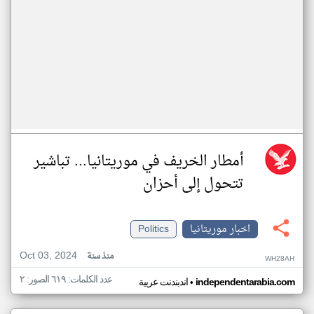
أمطار الخريف في موريتانيا... تباشير
تتحول إلى أحزان
اخبار موريتانيا
Politics
Oct 03, 2024
منذ سنة
WH28AH
عدد الكلمات: ٦١٩ الصور: ٢
•
independentarabia.com
اندبندنت عربية