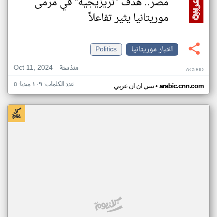
مصر.. هدف "تريزيجيه" في مرمى
موريتانيا يثير تفاعلاً
اخبار موريتانيا
Politics
Oct 11, 2024
منذ سنة
AC58ID
عدد الكلمات: ١٠٩ ميديا: ٥
•
arabic.cnn.com
سي ان ان عربي