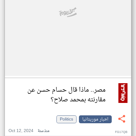
مصر.. ماذا قال حسام حسن عن
مقارنته بمحمد صلاح؟
اخبار موريتانيا
Politics
Oct 12, 2024
منذ سنة
FG17QB