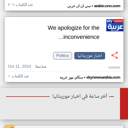
عدد الكلمات: ٢٠٦
•
arabic.cnn.com
سي ان ان عربي
We apologize for the
inconvenience...
اخبار موريتانيا
Politics
Oct 11, 2024
منذ سنة
VG00HD
عدد الكلمات: ١
•
skynewsarabia.com
سكاي نيوز عربية
أخر ساعة في اخبار موريتانيا