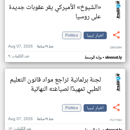
«الشيوخ» الأميركي يقر عقوبات جديدة
على روسيا
اخبار ليبيا
Politics
Aug 07, 2026
منذ ١٩ ساعة
DB93MH
عدد الكلمات: ٩
•
alwasat.ly
بوابة الوسط
لجنة برلمانية تراجع مواد قانون التعليم
الطبي تمهيدًا لصياغته النهائية
اخبار ليبيا
Politics
Aug 07, 2026
منذ ١٩ ساعة
FU77WU
عدد الكلمات: ١٢
alwasat.ly
بوابة الوسط