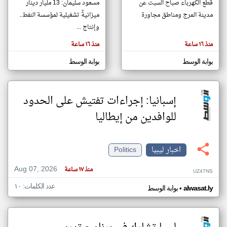
قطع الكهرباء صباح السبت عن
مسعود سليمان: 13 مليار دينار
مدينة المرج ومناطق مجاورة
ميزانيةً تشغيلية لمؤسسة النفط..
وإنتاج ...
klyoum.com
تغيير الدولة
منذ ١٦ ساعة
منذ ١٦ ساعة
تعبر
مصادر الأخبار من ليبيا
المقالات
الموجوده
بوابة الوسط
بوابة الوسط
اخبار ليبيا على مدار الساعة
هنا عن
وجهة
نظر
أهم اخبار ليبيا العاجلة والمباشرة
كاتبيها.
إسبانيا: إجراءات تفتيش على الحدود
للوافدين من إيطاليا
اخبار ليبيا
Politics
Aug 07, 2026
منذ ١٧ ساعة
UZ47NS
عدد الكلمات: ١٠
•
alwasat.ly
بوابة الوسط