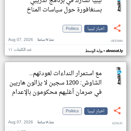
ليبيا تشارك في برنامج تدريبي
بسنغافورة حول سياسات المناخ
اخبار ليبيا
Politics
Aug 07, 2026
منذ ١٧ ساعة
UE53MA
عدد الكلمات: ١١
•
alwasat.ly
بوابة الوسط
مع استمرار النداءات لعودتهم..
الشاوش: 1200 سجين لا يزالون هاربين
في صرمان أغلبهم محكومون بالإعدام
اخبار ليبيا
Politics
Aug 07, 2026
منذ ١٨ ساعة
AZ30JC