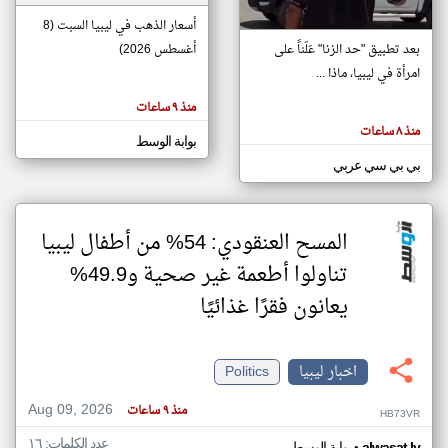
أسعار الذهب في ليبيا السبت (8
بعد تطبيق "حد الزنا" عَلَناً على
أغسطس 2026)
klyoum.com
تغيير الدولة
امرأة في ليبيا، ماذا ...
تعبر
مصادر الأخبار من ليبيا
المقالات
منذ ٩ ساعات
الموجوده
اخبار ليبيا على مدار الساعة
هنا عن
منذ ٨ ساعات
وجهة
بوابة الوسط
نظر
أهم اخبار ليبيا العاجلة والمباشرة
كاتبيها.
بي بي سي عربي
المسح العنقودي: 54% من أطفال ليبيا
تناولوا أطعمة غير صحية و49.9%
يعانون فقرًا غذائيًا
اخبار ليبيا
Politics
Aug 09, 2026
منذ ٩ ساعات
HB73VR
عدد الكلمات: ١٦
alwasat.ly
بوابة الوسط