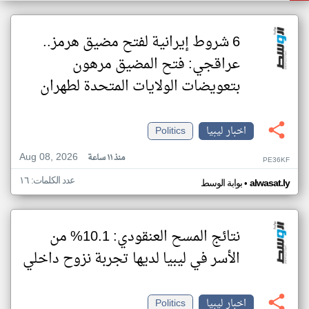
6 شروط إيرانية لفتح مضيق هرمز..
عراقجي: فتح المضيق مرهون
بتعويضات الولايات المتحدة لطهران
اخبار ليبيا
Politics
Aug 08, 2026
منذ ١١ ساعة
PE36KF
عدد الكلمات: ١٦
•
alwasat.ly
بوابة الوسط
نتائج المسح العنقودي: 10.1% من
الأسر في ليبيا لديها تجربة نزوح داخلي
اخبار ليبيا
Politics