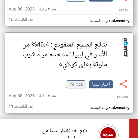
Aug 08, 2026
منذ ١١ ساعة
BZ02YI
عدد الكلمات: ١٤
•
alwasat.ly
بوابة الوسط
نتائج المسح العنقودي: 46.4% من
الأسر في ليبيا تستخدم مياه شرب
ملوثة بـ«إي كولاي»
اخبار ليبيا
Politics
Aug 08, 2026
منذ ١١ ساعة
DE64XE
عدد الكلمات: ١٦
•
alwasat.ly
بوابة الوسط
تابع اخر اخبار ليبيا من