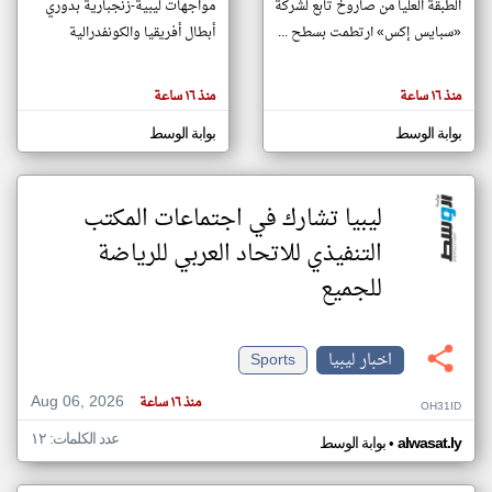
الطبقة العليا من صاروخ تابع لشركة
مواجهات ليبية-زنجبارية بدوري
«سبايس إكس» ارتطمت بسطح ...
أبطال أفريقيا والكونفدرالية
klyoum.com
تغيير الدولة
منذ ١٦ ساعة
منذ ١٦ ساعة
تعبر
مصادر الأخبار من ليبيا
المقالات
الموجوده
بوابة الوسط
بوابة الوسط
اخبار ليبيا على مدار الساعة
هنا عن
وجهة
نظر
أهم اخبار ليبيا العاجلة والمباشرة
كاتبيها.
ليبيا تشارك في اجتماعات المكتب
التنفيذي للاتحاد العربي للرياضة
للجميع
اخبار ليبيا
Sports
Aug 06, 2026
منذ ١٦ ساعة
OH31ID
عدد الكلمات: ١٢
•
alwasat.ly
بوابة الوسط