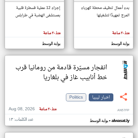
بدء أعمال تنظيف محطة كهرباء
إجراء 12 عملية قسطرة قلبية
المرج تمهيدًا لتشغيلها
بمستشفى الهضبة في طرابلس
klyoum.com
تغيير الدولة
تعبر
مصادر الأخبار من ليبيا
المقالات
منذ ٢٠ ساعة
منذ ٢٠ ساعة
الموجوده
اخبار ليبيا على مدار الساعة
هنا عن
وجهة
بوابة الوسط
بوابة الوسط
نظر
أهم اخبار ليبيا العاجلة والمباشرة
كاتبيها.
انفجار مسيّرة قادمة من رومانيا قرب
خط أنابيب غاز في بلغاريا
اخبار ليبيا
Politics
Aug 08, 2026
منذ ٢٠ ساعة
AN57FP
عدد الكلمات: ١٣
•
alwasat.ly
بوابة الوسط