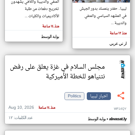
المنفي والدبيبة واللافي يشهدون
ليبيا.. حفتر يتمسك بدور الجيش
تخريج دفعات من طلبة
في المشهد السياسي والمنفي
الأكاديميات والكليات ...
klyoum.com
تغيير الدولة
والدبيبة ...
منذ ١٤ ساعة
تعبر
مصادر الأخبار من ليبيا
المقالات
منذ ١٢ ساعة
الموجوده
بوابة الوسط
اخبار ليبيا على مدار الساعة
هنا عن
وجهة
ار تي عربي
نظر
أهم اخبار ليبيا العاجلة والمباشرة
كاتبيها.
مجلس السلام في غزة يعلق على رفض
نتنياهو للخطة الأميركية
اخبار ليبيا
Politics
Aug 10, 2026
منذ ١٤ ساعة
WF14QY
عدد الكلمات: ١٢
•
alwasat.ly
بوابة الوسط