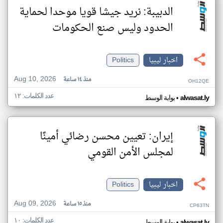
الدبيبة: نريد جيشا قويا موحدا لحماية
الحدود وليس صنع الحكومات
اخبار ليبيا
Politics
Aug 10, 2026
منذ ١٤ ساعة
OH12QE
عدد الكلمات: ١٢
•
alwasat.ly
بوابة الوسط
إيران: تعيين محسن رضائي أمينًا
لمجلس الأمن القومي
اخبار ليبيا
Politics
Aug 09, 2026
منذ ١٥ ساعة
CP63TN
عدد الكلمات: ١٠
•
alwasat.ly
بوابة الوسط