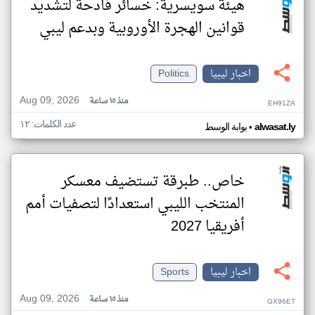
هيئة سويسرية: خسائر فادحة لتشديد
قوانين الهجرة الأوروبية وبدعم ليبي
اخبار ليبيا
Politics
Aug 09, 2026
منذ ١٥ ساعة
EH91ZA
عدد الكلمات: ١٢
•
alwasat.ly
بوابة الوسط
خاص.. طبرقة تستضيف معسكر
المنتخب الليبي استعدادًا لتصفيات أمم
أفريقيا 2027
اخبار ليبيا
Sports
Aug 09, 2026
منذ ١٥ ساعة
GX96ET