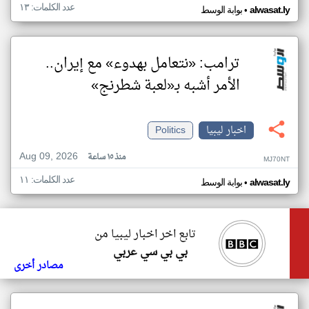
عدد الكلمات: ١٣
•
alwasat.ly
بوابة الوسط
ترامب: «نتعامل بهدوء» مع إيران..
الأمر أشبه بـ«لعبة شطرنج»
اخبار ليبيا
Politics
Aug 09, 2026
منذ ١٥ ساعة
MJ70NT
عدد الكلمات: ١١
•
alwasat.ly
بوابة الوسط
تابع اخر اخبار ليبيا من
بي بي سي عربي
مصادر أخرى